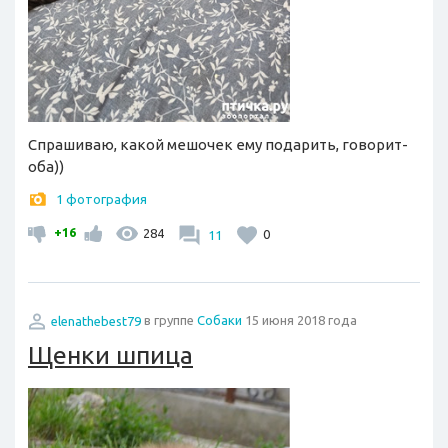
Спрашиваю, какой мешочек ему подарить, говорит-
оба))
1 фотография
+16
284
11
0
elenathebest79
в группе
Собаки
15 июня 2018 года
Щенки шпица