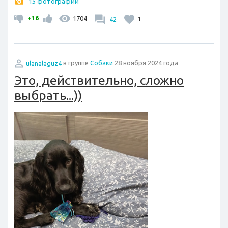
15 фотографий
+16
1704
42
1
ulanalaguz4
в группе
Собаки
28 ноября 2024 года
Это, действительно, сложно
выбрать...))