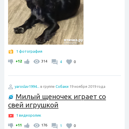
1 фотография
+12
314
4
0
yaroslav1994...
в группе
Собаки
19 ноября 2019 года
Милый щеночек играет со
свей игрушкой
1 видеоролик
+11
176
1
0