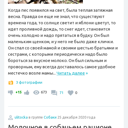
Когда пес появился на свет, была теплая затяжная
весна. Правда он еще не знал, что существуют
времена года, то солнце светит и яблони цветут, то
идет проливной дождь, то снег идет, становится
очень холодно и надо прятаться в будку. Он был
маленьким щенком, и у него не было даже клички.
Он спал со своей мамой и своими шестью братьями и
сестрами, с которыми периодически надо было
бороться за вкусное молоко. Он был сильным и
проворным, ему всегда доставалось самое удобное
местечко возле мамы...
Читать далее
»
3 фотографии
+15
673
71
0
ulitocka
в группе
Собаки
25 декабря 2020 года
Молочное в собачьем рационе.