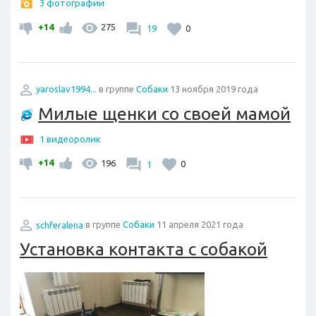
3 фотографии
+14
275
19
0
yaroslav1994...
в группе
Собаки
13 ноября 2019 года
Милые щенки со своей мамой
1 видеоролик
+14
196
1
0
schferalena
в группе
Собаки
11 апреля 2021 года
Установка контакта с собакой