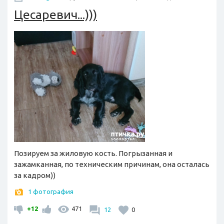
Цесаревич...)))
Позируем за жиловую кость. Погрызанная и
зажамканная, по техническим причинам, она осталась
за кадром))
1 фотография
+12
471
12
0