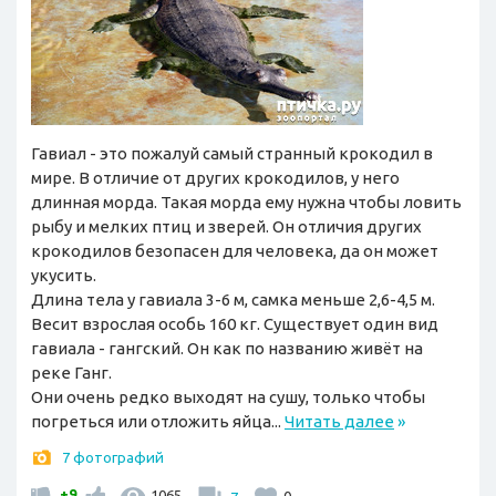
Гавиал - это пожалуй самый странный крокодил в
мире. В отличие от других крокодилов, у него
длинная морда. Такая морда ему нужна чтобы ловить
рыбу и мелких птиц и зверей. Он отличия других
крокодилов безопасен для человека, да он может
укусить.
Длина тела у гавиала 3-6 м, самка меньше 2,6-4,5 м.
Весит взрослая особь 160 кг. Существует один вид
гавиала - гангский. Он как по названию живёт на
реке Ганг.
Они очень редко выходят на сушу, только чтобы
погреться или отложить яйца...
Читать далее
»
7 фотографий
+9
1065