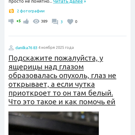
просто не понятно...
Читать далее
»
2 фотографии
+5
389
3
0
danilka76 83
4 ноября 2025 года
Подскажите пожалуйста, у
ящерицы над глазом
образовалась опухоль, глаз не
открывает, а если чутка
приоткроет то он там белый.
Что это такое и как помочь ей