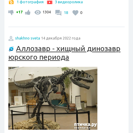
1 фотография
3 видеоролика
+17
1304
18
0
shakhno sveta
14 декабря 2022 года
Аллозавр - хищный динозавр
юрского периода