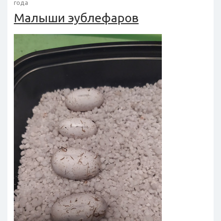
года
Малыши эублефаров