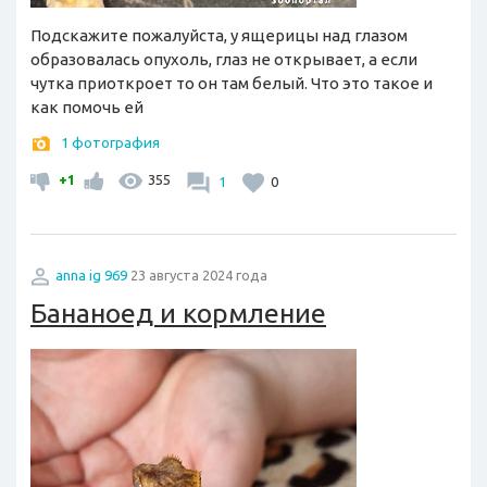
Подскажите пожалуйста, у ящерицы над глазом
образовалась опухоль, глаз не открывает, а если
чутка приоткроет то он там белый. Что это такое и
как помочь ей
1 фотография
+1
355
1
0
anna ig 969
23 августа 2024 года
Бананоед и кормление