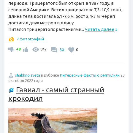
периоде. Трицератопс был открыт в 1887 году, в
северной Америке. Весил трицератопс 7,3-10,9 тонн,
длина тела достигала 6,1-7,6 м, рост 2,4-3 м. Череп
достигал двух метров в длину.
Питался трицератопс растениями...
Читать далее
»
7 фотографий
+8
847
30
0
shakhno sveta
в рубрике
Интересные факты о рептилиях
23
октября 2022 года
Гавиал - самый странный
крокодил