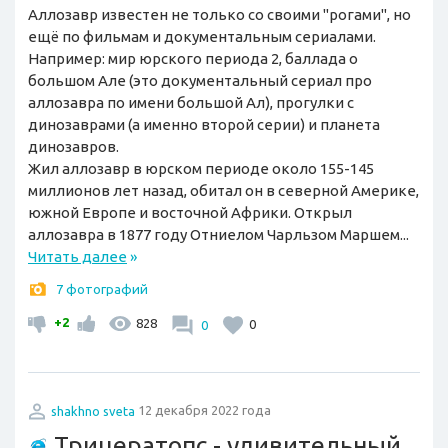
Аллозавр известен не только со своими "рогами", но
ещё по фильмам и документальным сериалами.
Например: мир юрского периода 2, баллада о
большом Але (это документальный сериал про
аллозавра по имени большой Ал), прогулки с
динозаврами (а именно второй серии) и планета
динозавров.
Жил аллозавр в юрском периоде около 155-145
миллионов лет назад, обитал он в северной Америке,
южной Европе и восточной Африки. Открыл
аллозавра в 1877 году Отниелом Чарльзом Маршем...
Читать далее
»
7 фотографий
+2
828
0
0
shakhno sveta
12 декабря 2022 года
Трицератопс - удивительный