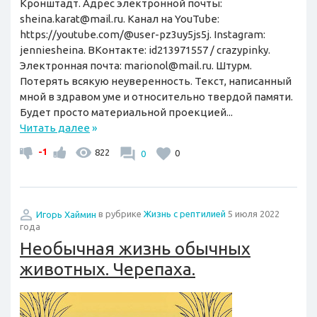
Кронштадт. Адрес электронной почты:
sheina.karat@mail.ru. Канал на YouTube:
https://youtube.com/@user-pz3uy5js5j. Instagram:
jenniesheina. ВКонтакте: id213971557 / crazypinky.
Электронная почта: marionol@mail.ru. Штурм.
Потерять всякую неуверенность. Текст, написанный
мной в здравом уме и относительно твердой памяти.
Будет просто материальной проекцией...
Читать далее
»
-1
822
0
0
Игорь Хаймин
в рубрике
Жизнь с рептилией
5 июля 2022
года
Необычная жизнь обычных
животных. Черепаха.