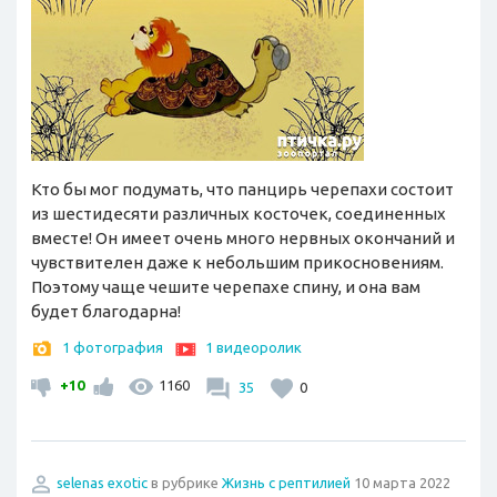
Кто бы мог подумать, что панцирь черепахи состоит
из шестидесяти различных косточек, соединенных
вместе! Он имеет очень много нервных окончаний и
чувствителен даже к небольшим прикосновениям.
Поэтому чаще чешите черепахе спину, и она вам
будет благодарна!
1 фотография
1 видеоролик
+10
1160
35
0
selenas exotic
в рубрике
Жизнь с рептилией
10 марта 2022