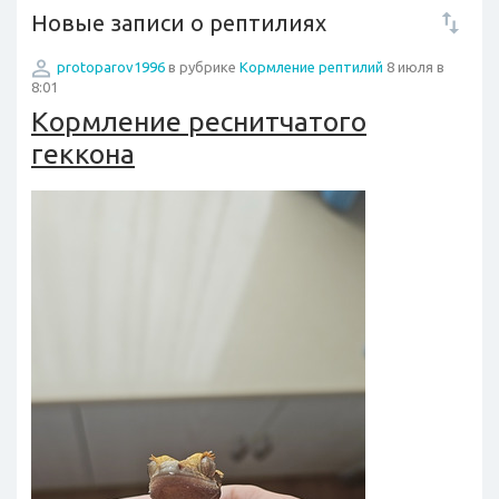
Новые записи о рептилиях
protoparov1996
в рубрике
Кормление рептилий
8 июля в
8:01
Кормление реснитчатого
геккона