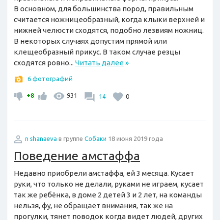
В основном, для большинства пород, правильным
считается ножницеобразный, когда клыки верхней и
нижней челюсти сходятся, подобно лезвиям ножниц.
В некоторых случаях допустим прямой или
клещеобразный прикус. В таком случае резцы
сходятся ровно...
Читать далее
»
6 фотографий
+8
931
14
0
n shanaeva
в группе
Собаки
18 июня 2019 года
Поведение амстаффа
Недавно приобрели амстаффа, ей 3 месяца. Кусает
руки, что только не делали, руками не играем, кусает
так же ребёнка, в доме 2 детей 3 и 2 лет, на команды
нельзя, фу, не обращает внимания, так же на
прогулки, тянет поводок когда видет людей, других