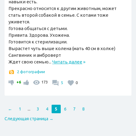
навыки есть.
Прекрасно относится к другим животным, может
стать второй собакой в семье. С котами тоже
уживется.
Готова общаться с детьми.
Привита. Здорова. Ухожена.
Готовится к стерилизации.
Вырастет чуть выше колена (мать 40 см в холке)
Сангвиник и амброверт
Ждет свою семью...
Читать далее
»
2 фотографии
+6
173
5
0
←
1
...
3
4
5
6
7
8
Следующая страница →