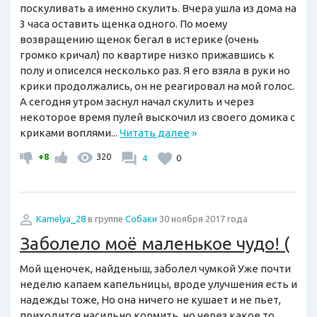
поскуливать а именно скулить. Вчера ушла из дома на
3 часа оставить щенка одного. По моему
возвращению щенок бегал в истерике (очень
громко кричал) по квартире низко прижавшись к
полу и описелся несколько раз. Я его взяла в руки но
крики продолжались, он не реагировал на мой голос.
А сегодня утром заснул начал скулить и через
некоторое время пулей выскочил из своего домика с
криками воплями...
Читать далее
»
+8
320
4
0
Kamelya_28
в группе
Собаки
30 ноября 2017 года
Заболело моё маленькое чудо! (
Мой щеночек, найденыш, заболел чумкой Уже почти
неделю капаем капельницы, вроде улучшения есть и
надежды тоже, Но она ничего не кушает и не пьет,
приходится насильно кормить, но через какое то