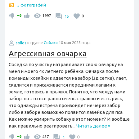
5 фотографий
+6
1997
15
0
sollos
в группе
Собаки
10 мая 2025 года
Агрессивная овчарка
Соседка по участку натравливает свою овчарку на
меня и моего 4х летнего ребёнка. Овчарка после
команды хозяйки кидается на забор (3д сетка), лает,
скалится и присаживается передними лапами к
земле, готовясь к прыжку. Понятно, что между нами
забор, но это все равно очень страшно и есть риск,
что однажды встреча произойдет не через забор
либо в заборе возможно появится лазейка для пса.
Как можно усмирить собаку в этот момент? И вообще
как правильно реагировать...
Читать далее
»
+6
457
4
0