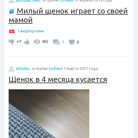
yaroslav1994...
в группе
Собаки
15 апреля 2019 года
Милый щенок играет со своей
мамой
1 видеоролик
+7
462
1
0
dzhulia...
в группе
Собаки
7 марта 2021 года
Щенок в 4 месяца кусается