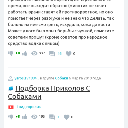
время, все выходит обратно (животик не хочет
работать врачи ставят ей противорвотное, но оно
помогает через раз Я уже и не знаю что делать, так
больно на нее смотреть, исхудала, кожа да кости
Может у кого был опыт борьбы с чумкой, помогите
советами прошу!!! (кроме советов про народное
средство водка с яйцом)
+8
937
46
0
yaroslav1994...
в группе
Собаки
6 марта 2019 года
Подборка Приколов С
Собаками
1 видеоролик
+8
195
1
0