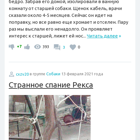
бедро. Забрав его домой, изолировали в ванную
комнату от старшей собаки. Щенок кабель, врачи
сказали около 4-5 месяцев. Сейчас он идет на
поправку, но все равно еще хромает и отселен. Пару
раз мы выслали его ненадолго. Он проявляет
интерес к старшей, лижет ей нос...
Читать далее
»
+7
393
3
0
cxzv20
в группе
Собаки
13 февраля 2021 года
Странное спание Рекса