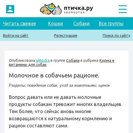
Читать свежее
Кошки
Собаки
Все группы
Войти на сайт
Регистрация
Поиск по сайту
Опубликовала
ulitocka
в группе
Собаки
в рубрике
Корма и
витамины для собак
Молочное в собачьем рационе.
Разделы:
поведение собак
,
уход за животными
,
щенок
Вопрос давать или не давать молочные
продукты собакам тревожит многих владельцев.
Тем более, что сейчас вновь многие
возвращаются к натуральному кормлению и
рацион составляют сами.