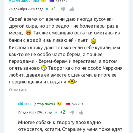
Казань
Аделя Шибанова
1
+
26 декабря 2020 года
#
Своей время от времени даю иногда кусочек-
другой сыра, но это редко - не более пары раз в
месяц
Так же смешиваю остатки сметаны из
банки с водой и выливаю ей - пьет
Кисломолочку даю только если себе купили, мы
как-то ее не особо часто берем, а точнее
периодами - берем-берем и перестаем, а потом
опять заново
Творог как-то не особо Черрюня
любит, давала ей вместе с щенками, в итоге ее
порцию щенки и съедали
Ответить
Казань
ulitocka
(автор поста)
2
+
27 декабря 2020 года
#
Многие собаки к творогу прохладно
относятся, кстати. Старшие у меня тоже едят