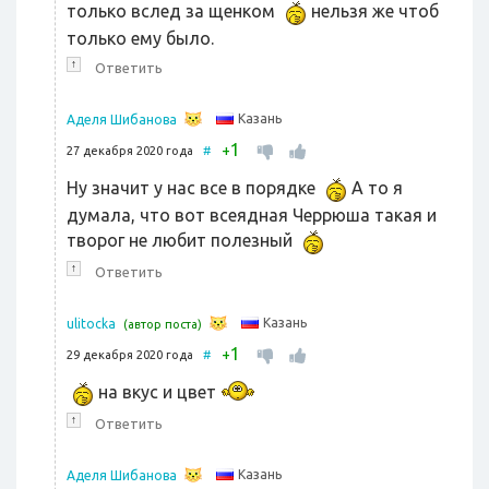
только вслед за щенком
нельзя же чтоб
только ему было.
↑
Ответить
Казань
Аделя Шибанова
1
+
27 декабря 2020 года
#
Ну значит у нас все в порядке
А то я
думала, что вот всеядная Черрюша такая и
творог не любит полезный
↑
Ответить
Казань
ulitocka
(автор поста)
1
+
29 декабря 2020 года
#
на вкус и цвет
↑
Ответить
Казань
Аделя Шибанова