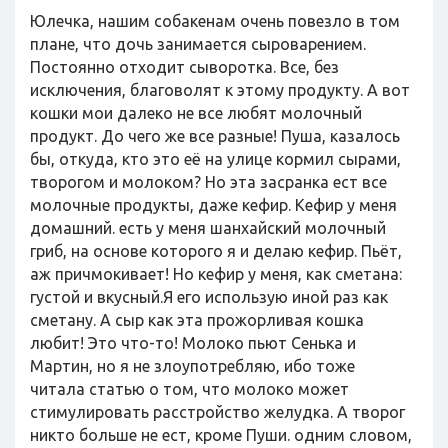
Юлечка, нашим собакенам очень повезло в том
плане, что дочь занимается сыроварением.
Постоянно отходит сыворотка. Все, без
исключения, благоволят к этому продукту. А вот
кошки мои далеко не все любят молочный
продукт. До чего же все разные! Пуша, казалось
бы, откуда, кто это её на улице кормил сырами,
творогом и молоком? Но эта засранка ест все
молочные продукты, даже кефир. Кефир у меня
домашний. есть у меня шанхайский молочный
гриб, на основе которого я и делаю кефир. Пьёт,
аж причмокивает! Но кефир у меня, как сметана:
густой и вкусный.Я его использую иной раз как
сметану. А сыр как эта прожорливая кошка
любит! Это что-то! Молоко пьют Сенька и
Мартин, но я не злоупотребляю, ибо тоже
читала статью о том, что молоко может
стимулировать расстройство желудка. А творог
никто больше не ест, кроме Пуши. одним словом,