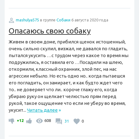
mashulya575
в группе
Собаки
6 августа 2020 года
Опасаюсь свою собаку
Живем в своем доме, прибился щенок истошенный,
очень сильно скулил, визжал, не давался по гладить,
пытался укусить …с трудом через какое то время мы
подружились, я оставила его …Посадили на шлею,
откормили, классный охранник, злой пес, на нас
агрессии небыло. Но есть одно но.. когда пытаешся
его погладить, он замирает, и как будто ждет чего
то.. не доверяет что ли.. короче глажу его, когда
убираю руку он щелкает челюстью прям перед
рукой, такое ощущение что если не уберу во время,
укусит...
Читать далее
»
+12
608
31
0