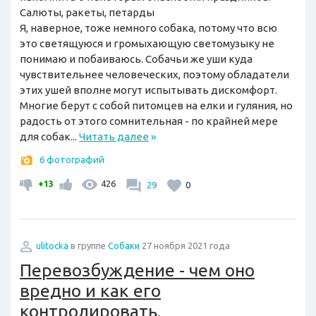
Салюты, ракеты, петарды
Я, наверное, тоже немного собака, потому что всю
это светящуюся и громыхающую светомузыку не
понимаю и побаиваюсь. Собачьи же уши куда
чувствительнее человеческих, поэтому обладатели
этих ушей вполне могут испытывать дискомфорт.
Многие берут с собой питомцев на елки и гуляния, но
радость от этого сомнительная - по крайней мере
для собак...
Читать далее
»
6 фотографий
+13
426
29
0
ulitocka
в группе
Собаки
27 ноября 2021 года
Перевозбуждение - чем оно
вредно и как его
контролировать.