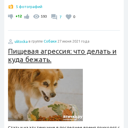
5 фотографий
+12
593
7
0
ulitocka
в группе
Собаки
27 июня 2021 года
Пищевая агрессия: что делать и
куда бежать.
Статьи на эту тему мне в последнее время приходят с