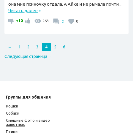
она мне псиночку отдала. А Айка и не рычала почти...
Читать далее
»
+10
263
2
0
←
1
2
3
4
5
6
Следующая страница →
Группы для общения
Кошки
Собаки
Смешные фото и видео
животных
Птицы