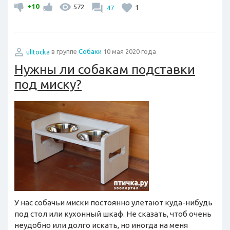
+10
572
47
1
ulitocka
в группе
Собаки
10 мая 2020 года
Нужны ли собакам подставки
под миску?
У нас собачьи миски постоянно улетают куда-нибудь
под стол или кухонный шкаф. Не сказать, чтоб очень
неудобно или долго искать, но иногда на меня