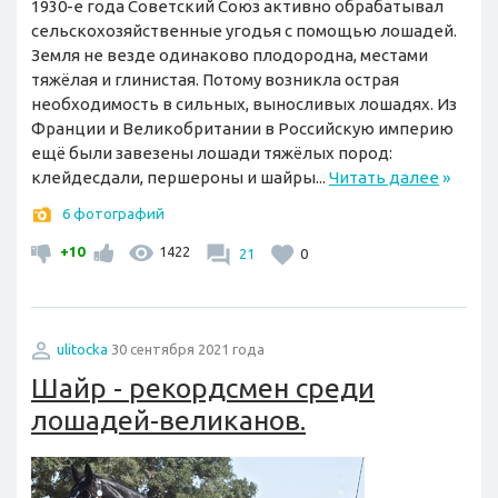
1930-е года Советский Союз активно обрабатывал
сельскохозяйственные угодья с помощью лошадей.
Земля не везде одинаково плодородна, местами
тяжёлая и глинистая. Потому возникла острая
необходимость в сильных, выносливых лошадях. Из
Франции и Великобритании в Российскую империю
ещё были завезены лошади тяжёлых пород:
клейдесдали, першероны и шайры...
Читать далее
»
6 фотографий
+10
1422
21
0
ulitocka
30 сентября 2021 года
Шайр - рекордсмен среди
лошадей-великанов.