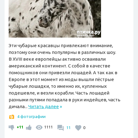
Эти чубарые красавцы привлекают внимание,
поэтому они очень популярны в различных шоу.
В XVIII веке европейцы активно осваивали
американский континент. С собой в качестве
помощников они привезли лошадей. А так как в
Европе в этот момент из моды вышли пёстрые
чубарые лошадки, то именно их, купленных
подешевле, и везли корабли. Часть лошадей
разными путями попадала в руки индейцев, часть
дичала...
Читать далее
»
4 фотографии
+11
1111
11
0