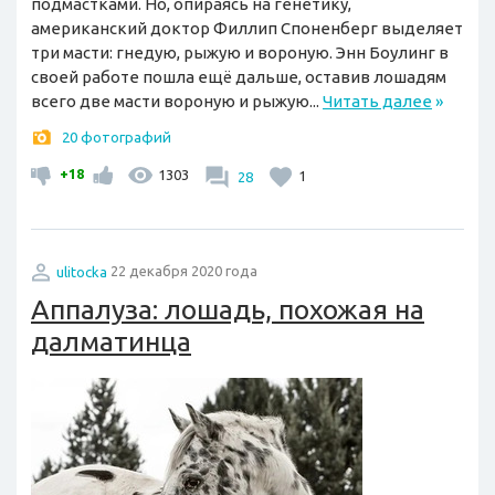
подмастками. Но, опираясь на генетику,
американский доктор Филлип Споненберг выделяет
три масти: гнедую, рыжую и вороную. Энн Боулинг в
своей работе пошла ещё дальше, оставив лошадям
всего две масти вороную и рыжую...
Читать далее
»
20 фотографий
+18
1303
28
1
ulitocka
22 декабря 2020 года
Аппалуза: лошадь, похожая на
далматинца