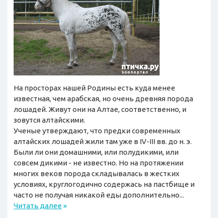
На просторах нашей Родины есть куда менее
известная, чем арабская, но очень древняя порода
лошадей. Живут они на Алтае, соответственно, и
зовутся алтайскими.
Ученые утверждают, что предки современных
алтайских лошадей жили там уже в IV-III вв. до н. э.
Были ли они домашними, или полудикими, или
совсем дикими - не известно. Но на протяжении
многих веков порода складывалась в жестких
условиях, круглогодично содержась на пастбище и
часто не получая никакой еды дополнительно...
Читать далее
»