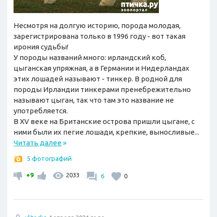
Несмотря на долгую историю, порода молодая,
зарегистрирована только в 1996 году - вот такая
ирония судьбы!
У породы названий много: ирландский коб,
цыганская упряжная, а в Германии и Нидерландах
этих лошадей называют - тинкер. В родной для
породы Ирландии тинкерами пренебрежительно
называют цыган, так что там это название не
употребляется.
В XV веке на Британские острова пришли цыгане, с
ними были их пегие лошади, крепкие, выносливые...
Читать далее
»
5 фотографий
+9
2033
6
0