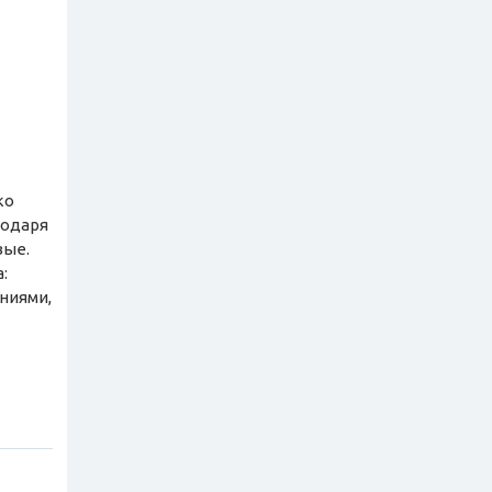
ко
годаря
вые.
:
ниями,