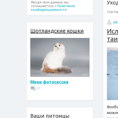
Ухо
Вводя свои данные, вы
соглашаетесь с
Политикой
конфиденциальности
Сортир
uli
Исл
Шотландские кошки
таи
Мини фотосессия
21
Вообщ
можно
Ваши питомцы