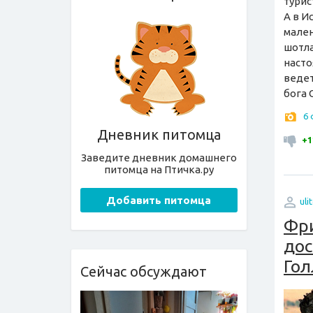
турис
А в И
мален
шотла
насто
ведет
бога 
6
Дневник питомца
+1
Заведите дневник домашнего
питомца на Птичка.ру
Добавить питомца
uli
Фри
дос
Го
Сейчас обсуждают