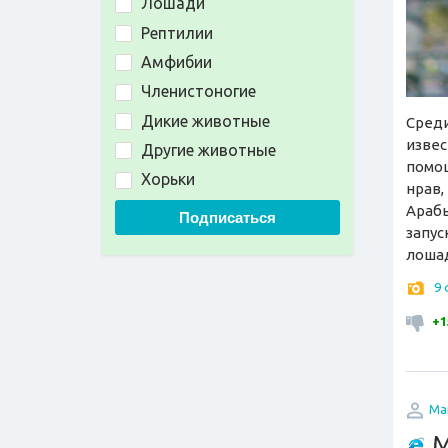
Лошади
Рептилии
Амфибии
Членистоногие
Дикие животные
Среди
извес
Другие животные
помощ
Хорьки
нрав,
Арабы
Подписаться
запус
лошад
9
+1
Ma
М