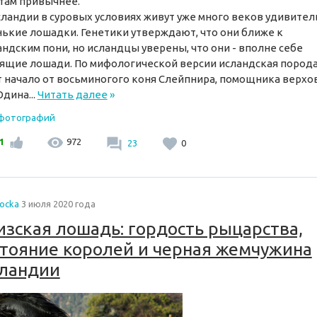
там привычнее.
сландии в суровых условиях живут уже много веков удивите
ькие лошадки. Генетики утверждают, что они ближе к
ндским пони, но исландцы уверены, что они - вполне себе
ящие лошади. По мифологической версии исландская пород
 начало от восьминогого коня Слейпнира, помощника верхо
Одина...
Читать далее
»
 фотографий
1
972
23
0
tocka
3 июля 2020 года
зская лошадь: гордость рыцарства,
тояние королей и черная жемчужина
лландии