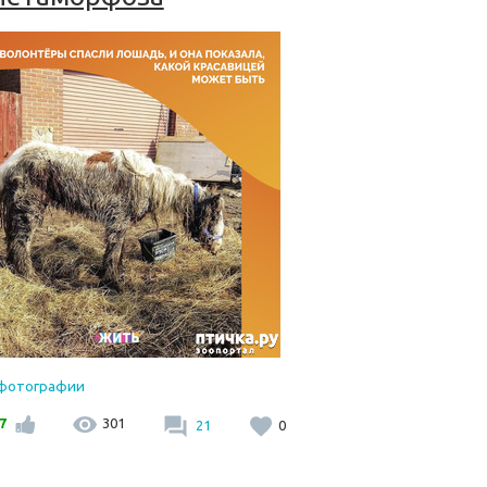
 фотографии
7
301
21
0