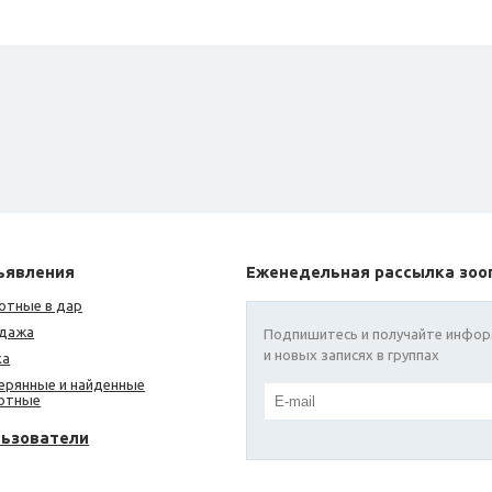
ъявления
Еженедельная рассылка зоо
отные в дар
дажа
Подпишитесь и получайте инфор
и новых записях в группах
ка
ерянные и найденные
отные
льзователи