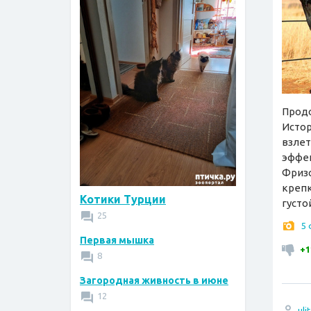
Продо
Истор
взлет
эффек
Фризс
крепк
Котики Турции
густо
25
5
Первая мышка
+1
8
Загородная живность в июне
12
uli