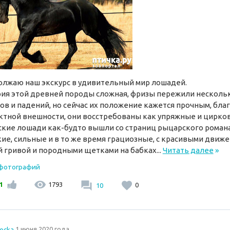
лжаю наш экскурс в удивительный мир лошадей.
ия этой древней породы сложная, фризы пережили несколь
ов и падений, но сейчас их положение кажется прочным, бла
тной внешности, они восстребованы как упряжные и цирко
кие лошади как-будто вышли со страниц рыцарского романа
ие, сильные и в то же время грациозные, с красивыми движе
й гривой и породными щетками на бабках...
Читать далее
»
 фотографий
1
1793
10
0
tocka
1 июня 2020 года