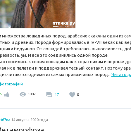
 множества лошадиных пород, арабские скакуны одни из са
тных и древних. Порода формировалась в IV-VII веках как в
ники бедуинов. От лошадей требовалась выносливость, д
 резвость, ум. И все это соединились одной породе.
 относились к своим лошадям как к соратникам и верным др
кая их в палатки и поддерживая тесный контакт. Поэтому ар
и считаются одними из самых привязчивых пород...
Читать д
 фотографий
5
5087
17
0
ri67na
14 августа 2020 года
етаморфоза