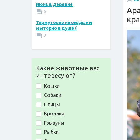
Июнь в деревне
Ара
6
кра
Термуторно на сердце и
мыторно в душе (
3
Какие животные вас
интересуют?
Кошки
Собаки
Птицы
Кролики
Грызуны
Рыбки