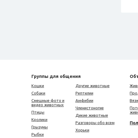
Группы для общения
Об
Кошки
Другие животные
Жив
Собаки
Рептилии
Про
Смешные фото и
Амфибии
Вяз
видео животных
Членистоногие
Пот
Птицы
жив
Дикие животные
Кролики
По
Разговоры обо всем
Грызуны
Хорьки
Рыбки