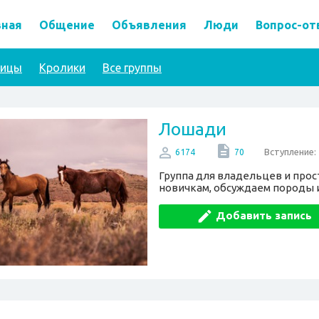
вная
Общение
Объявления
Люди
Вопрос-от
тицы
Кролики
Все группы
Лошади
Вступление:
6174
70
Группа для владельцев и про
новичкам, обсуждаем породы 
Добавить запись