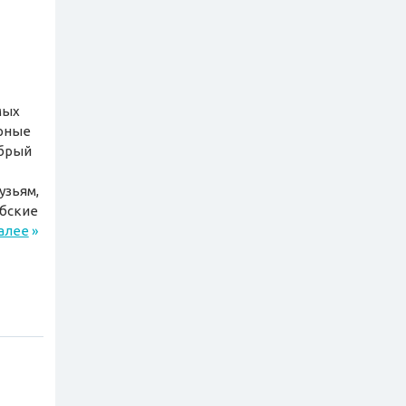
мых
ерные
обрый
узьям,
абские
алее
»