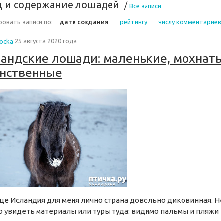
д и содержание лошадей
/
Все записи
овать записи по:
дате создания
рейтингу
числу комментариев
tocka
25 августа 2020 года
андские лошади: маленькие, мохнат
нственные
е Исландия для меня лично страна довольно диковинная. Н
 увидеть материалы или туры туда: видимо пальмы и пляжи