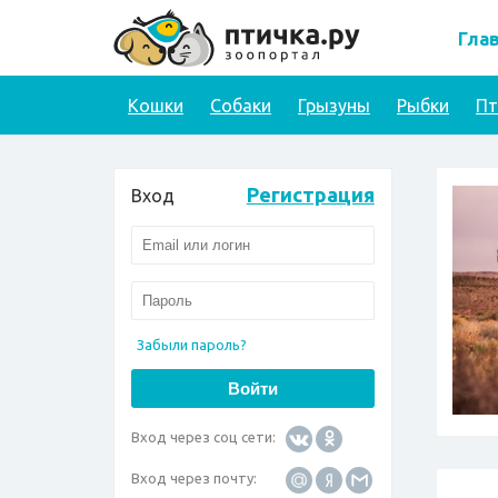
Гла
Кошки
Собаки
Грызуны
Рыбки
П
Регистрация
Вход
Забыли пароль?
Вход через соц сети:
Вход через почту: