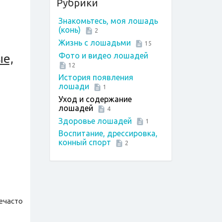
Рубрики
Знакомьтесь, моя лошадь
(конь)
2
Жизнь с лошадьми
15
Фото и видео лошадей
ые,
12
История появления
лошади
1
Уход и содержание
лошадей
4
Здоровье лошадей
1
Воспитание, дрессировка,
конный спорт
2
ечасто