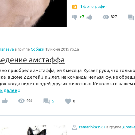
1 фотография
+7
827
shanaeva
в группе
Собаки
18 июня 2019 года
ведение амстаффа
но приобрели амстаффа, ей 3 месяца. Кусает руки, что только
ка, в доме 2 детей 3 и 2 лет, на команды нельзя, фу, не обращ
ок когда видет людей, других животных. Кинолога в нашем г
ь далее
»
463
5
0
zemarinka1961
в группе
Други