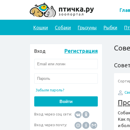
Гла
Кошки
Собаки
Грызуны
Рыбки
П
Сов
Регистрация
Вход
Сове
Сорти
Забыли пароль?
Св
Пр
Собак
Вход через соц сети:
Как п
Вход через почту:
и бол