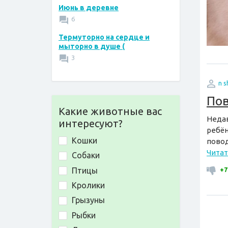
Июнь в деревне
6
Термуторно на сердце и
мыторно в душе (
3
n 
По
Какие животные вас
Недав
интересуют?
ребён
Кошки
повод
Читат
Собаки
Птицы
+7
Кролики
Грызуны
Рыбки