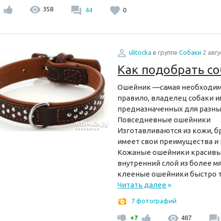
358
44
0
ulitocka
в группе
Собаки
2 авгу
Как подобрать с
Ошейник —самая необходима
правило, владелец собаки 
предназначенных для разны
Повседневные ошейники
Изготавливаются из кожи, б
имеет свои преимущества и 
Кожаные ошейники красивы,
внутренний слой из более м
клееные ошейники быстро те
Читать далее
»
7 фотографий
+7
487