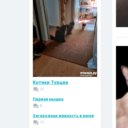
Котики Турции
25
Первая мышка
8
Загородная живность в июне
12