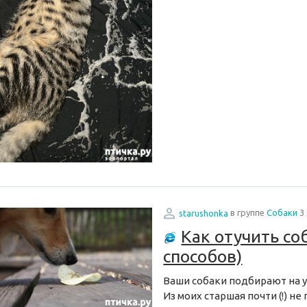
starushonka
в группе
Собаки
3
Как отучить со
способов)
Ваши собаки подбирают на 
Из моих старшая почти (!) н