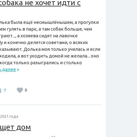
собака не хочет идти с
лька была ещё несмышлёнышем, а прогулки
 гулять в парк, а там собак больше, чем
рают..., а хозяева сидят на лавочке
у и конечно делятся советами, о всяких
казывают. Долька моя только училась и если
ходила, а вот уходить домой не желала... оно
 когда только разыгрались и столько
ь далее
»
7
0
 2021 года
ищет дом