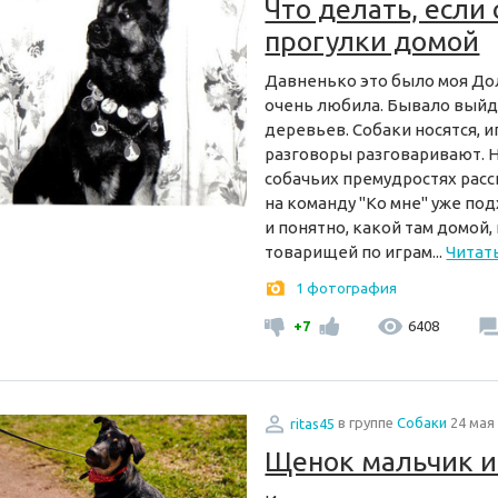
Что делать, если 
прогулки домой
Давненько это было моя До
очень любила. Бывало выйдем
деревьев. Собаки носятся, иг
разговоры разговаривают. Н
собачьих премудростях расс
на команду "Ко мне" уже под
и понятно, какой там домой,
товарищей по играм...
Читат
1 фотография
+7
6408
ritas45
в группе
Собаки
24 мая
Щенок мальчик 