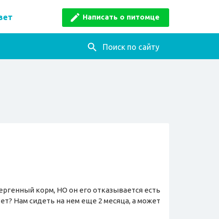
Написать о питомце
вет
Поиск по сайту
лергенный корм, НО он его отказывается есть
вет? Нам сидеть на нем еще 2 месяца, а может