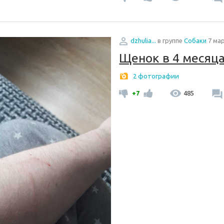
dzhulia...
в группе
Собаки
7 мар
Щенок в 4 месяца
2 фотографии
+7
485