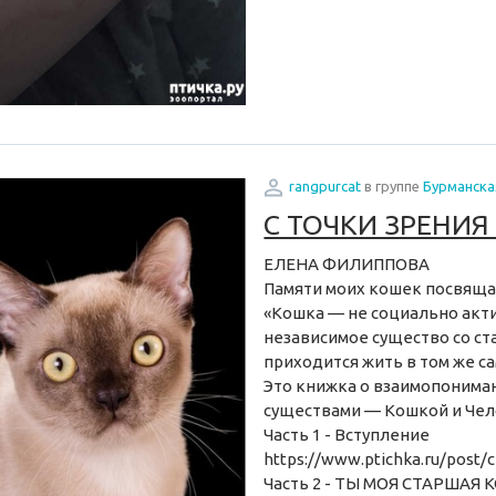
rangpurcat
в группе
Бурманска
C ТОЧКИ ЗРЕНИЯ
ЕЛЕНА ФИЛИППОВА
Памяти моих кошек посвяща
«Кошка — не социально акти
независимое существо со ст
приходится жить в том же са
Это книжка о взаимопонима
существами — Кошкой и Чел
Часть 1 - Вступление
https://www.ptichka.ru/post/c
Часть 2 - ТЫ МОЯ СТАРШАЯ 