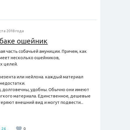
ста 2018 года
обаке ошейник
я часть собачьей амуниции. Причем, как
имеет несколько ошейников,
х целей.
резента или нейлона. каждый материал
недостатки.
 долговечны, удобны. Обычно они имеют
ягкого материала. Единственное, дешевые
ряют внешний вид и могут подвести...
24
0