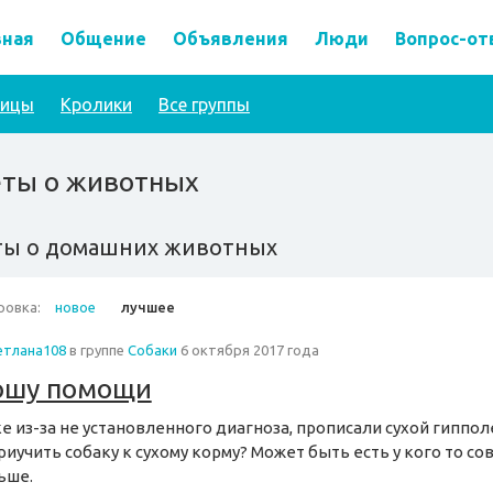
вная
Общение
Объявления
Люди
Вопрос-от
тицы
Кролики
Все группы
еты о животных
ты о домашних животных
ровка:
новое
лучшее
етлана108
в группе
Собаки
6 октября 2017 года
ошу помощи
е из-за не установленного диагноза, прописали сухой гиппо
риучить собаку к сухому корму? Может быть есть у кого то со
ьше.