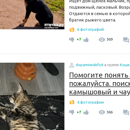
Ищет дом щенок мальчик, пр
подвижный, ласковый. Возрас
Отдаются в семью в которой
братик рыжего цвета.
6 фотографий
+7
369
dopaminedeficit
в группе
Кошк
Помогите понять 
пожалуйста. поис
камышовый и ча
4 фотографии
+7
366