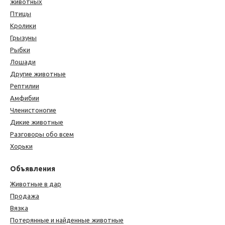
животных
Птицы
Кролики
Грызуны
Рыбки
Лошади
Другие животные
Рептилии
Амфибии
Членистоногие
Дикие животные
Разговоры обо всем
Хорьки
Объявления
Животные в дар
Продажа
Вязка
Потерянные и найденные животные