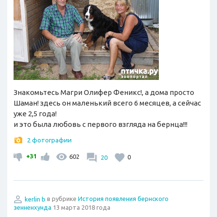
Знакомьтесь Магри Олифер Феникс!, а дома просто
Шаман! здесь он маленький всего 6 месяцев, а сейчас
уже 2,5 года!
и это была любовь с первого взгляда на бернца!!!
2 фотографии
+31
602
20
0
kerlin b
в рубрике
История появления бернского
зенненхунда
13 марта 2018 года