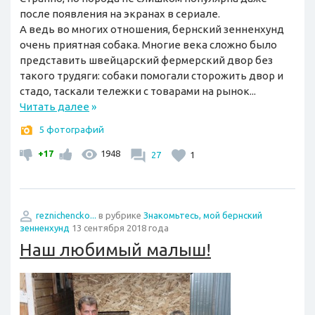
после появления на экранах в сериале.
А ведь во многих отношения, бернский зенненхунд
очень приятная собака. Многие века сложно было
представить швейцарский фермерский двор без
такого трудяги: собаки помогали сторожить двор и
стадо, таскали тележки с товарами на рынок...
Читать далее
»
5 фотографий
+17
1948
27
1
reznichencko...
в рубрике
Знакомьтесь, мой бернский
зенненхунд
13 сентября 2018 года
Наш любимый малыш!