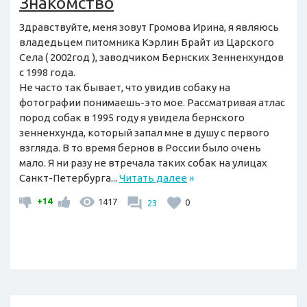
Знакомство
Здравствуйте, меня зовут Громова Ирина, я являюсь
владедьцем питомника Кэрлин Брайт из Царского
Села ( 2002год ), заводчиком Бернских Зенненхундов
с 1998 года.
Не часто так бывает, что увидив собаку на
фотографии понимаешь-это мое. Рассматривая атлас
пород собак в 1995 году я увидела бернского
зенненхунда, который запал мне в душу с первого
взгляда. В то время бернов в России было очень
мало. Я ни разу не втречала таких собак на улицах
Санкт-Петербурга...
Читать далее
»
+14
1417
23
0