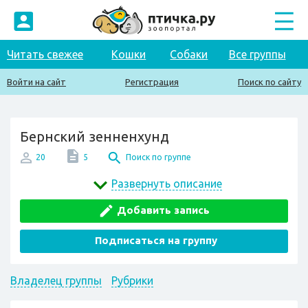
Читать свежее
Кошки
Собаки
Все группы
Войти на сайт
Регистрация
Поиск по сайту
Бернский зенненхунд
20
5
Поиск по группе
Развернуть описание
Добавить запись
Подписаться на группу
Владелец группы
Рубрики