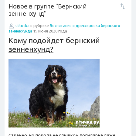
Новое в группе "Бернский
зенненхунд"
ulitocka
в рубрике
Воспитание и дрессировка бернского
зенненхунда
19 июня 2020 года
Кому подойдет бернский
зенненхунд?
Странно, но порода не слишком популярна даже