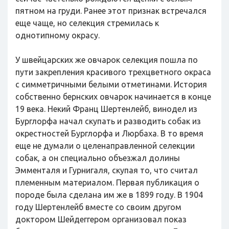
пятном на груди. Ранее этот признак встречался
еще чаще, но селекция стремилась к
однотипному окрасу.
У швейцарских же овчарок селекция пошла по
пути закрепления красивого трехцветного окраса
с симметричными белыми отметинами. История
собственно бернских овчарок начинается в конце
19 века. Некий Франц Шертенлейб, винодел из
Бурглорфа начал скупать и разводить собак из
окрестностей Бурглорфа и Люрбаха. В то время
еще не думали о целенаправленной селекции
собак, а он специально объезжал долины
Эмменталя и Гурнигаля, скупая то, что считал
племенным материалом. Первая публикация о
породе была сделана им же в 1899 году. В 1904
году Шертенлейб вместе со своим другом
доктором Шейдеггером организовал показ