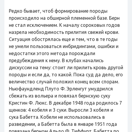
Редко бывает, чтоб формирование породы
происходило на обширной племенной базе. Берн
не стал исключением. К началу сороковых годов
назрела необходимость прилития свежей крови.
Ситуация обострялась еще и тем, что в те годы
не умели пользоваться инбридингами, ошибки и
недостатки этого метода порождали
предубеждения к нему. В клубах начались
дискуссии на тему: стоит ли прилить кровь другой
породы и если да, то какой. Пока суд да дело, его
величество случай положил конец всем спорам.
Ньюфаундленд Плуто Ф. Эрленгут умудрился
сбежать из вольера и повязал бернскую суку
Кристин Ф. Люкс. В декабре 1948 года родилось 7
щенков: 4 кобеля и 3 суки. Выросли 3 кобеля и
сука Бабетта. Кобели не использовались в
разведении, а Бабетта была в январе 1951 года
повязана берном Альдо Ф. Тиффурт. Бабетта по