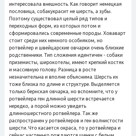
интересовала внешность. Как говорит немецкая
пословица, собакукрасит не шерсть, а зубы.
Поэтому существовал целый ряд типов и
переходных форм, из которых потом и
сформировались современные породы. Ховаварт
стоит среди них немного особняком, но
ротвейлер и швейцарские овчарки очень близкие
родственники. Тип сложения идентичен - собаки
приземисты, широкотелы, имеют крепкий костяк
и массивную голову. Разница в росте
незначительна и вполне объяснима. Шерсть их
тоже близка по длине и структуре. Выделяется
только бернская овчарка, но вспомните, что у
ротвейлера ген длинной шерсти встречается
нередко, а порой можно увидеть
длинношерстного ротвейлера. Так же
распространен у ротвейлеров и ген волнистости
шерсти. Что касается окраса, то у ротвейлера и
сейчас частенько рождаются щенки с белым