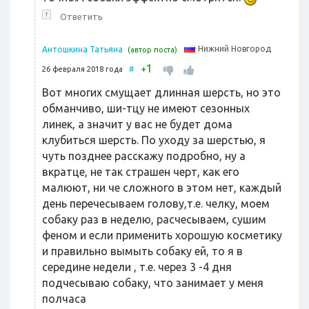
↑
Ответить
Нижний Новгород
Антошкина Татьяна
(автор поста)
1
+
26 февраля 2018 года
#
Вот многих смущает длинная шерсть, но это
обманчиво, ши-тцу не имеют сезонных
линек, а значит у вас не будет дома
клубиться шерсть. По уходу за шерстью, я
чуть позднее расскажу подробно, ну а
вкратце, не так страшен черт, как его
малюют, ни че сложного в этом нет, каждый
день перечесываем голову,т.е. челку, моем
собаку раз в неделю, расчесываем, сушим
феном и если применить хорошую косметику
и правильно вымыть собаку ей, то я в
середине недели , т.е. через 3 -4 дня
подчесываю собаку, что занимает у меня
полчаса