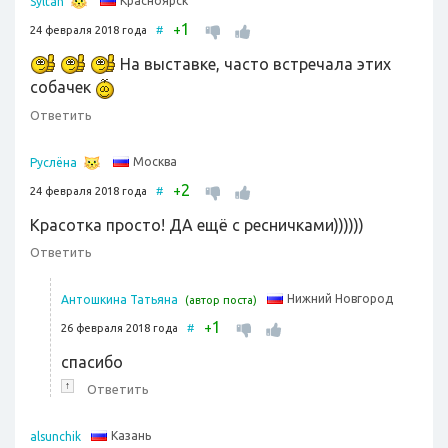
Красноярск
Syltan
1
+
24 февраля 2018 года
#
На выставке, часто встречала этих
собачек
Ответить
Москва
Руслёна
2
+
24 февраля 2018 года
#
Красотка просто! ДА ещё с ресничками))))))
Ответить
Нижний Новгород
Антошкина Татьяна
(автор поста)
1
+
26 февраля 2018 года
#
спасибо
↑
Ответить
Казань
alsunchik