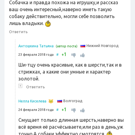
Собачка и правда похожа на игрушку,и рассказ
ваш очень интересный,наверно иметь такую
собаку действительно, могли себе позволить
лишь владыки.
Ответить
Нижний Новгород
Антошкина Татьяна
(автор поста)
1
+
23 февраля 2018 года
#
Ши-тцу очень красивые, как в шерсти,так и в
стрижках, а какие они умные и характер
золотой.
↑
Ответить
Волгоград
Нелла Киселева
1
+
24 февраля 2018 года
#
Смущает только длинная шерсть,наверно вы
всё время её расчёсываете,или раз в день,уж
точно.А собаки эффектно смотрятся.