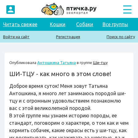
Читать свежее
Кошки
Собаки
Все группы
Войти на сайт
Регистрация
Поиск по сайту
Опубликовала
Антошкина Татьяна
в группе
Ши-тцу
ШИ-ТЦУ - как много в этом слове!
Доброе время суток! Меня зовут Татьяна
Антошкина, я много лет занимаюсь породой ши-
тцу и с огромным удовольствием познакомлю
вас с этой великолепной породой.
В этой группе мы узнаем историю породы, ее
стандарт, поговорим о характере, о том как и чем
кормить собачек, какие окрасы есть у ши-тцу, как
их воспитывать, как ухаживать за шерстью, да и