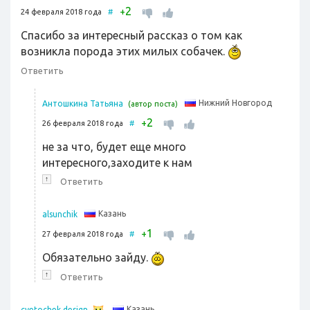
2
+
24 февраля 2018 года
#
Спасибо за интересный рассказ о том как
возникла порода этих милых собачек.
Ответить
Нижний Новгород
Антошкина Татьяна
(автор поста)
2
+
26 февраля 2018 года
#
не за что, будет еще много
интересного,заходите к нам
↑
Ответить
Казань
alsunchik
1
+
27 февраля 2018 года
#
Обязательно зайду.
↑
Ответить
Казань
cvetochek design