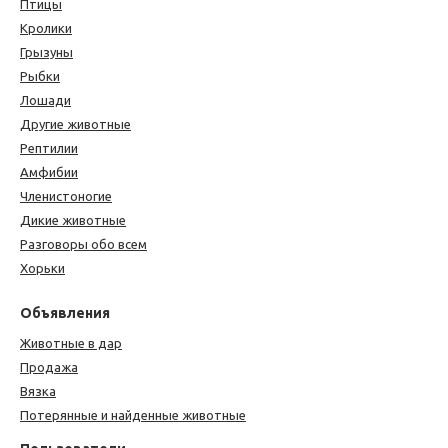
Птицы
Кролики
Грызуны
Рыбки
Лошади
Другие животные
Рептилии
Амфибии
Членистоногие
Дикие животные
Разговоры обо всем
Хорьки
Объявления
Животные в дар
Продажа
Вязка
Потерянные и найденные животные