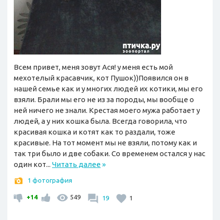
Всем привет, меня зовут Ася! у меня есть мой
мехотелый красавчик, кот Пушок))Появился он в
нашей семье как и у многих людей их котики, мы его
взяли. Брали мы его не из за породы, мы вообще о
ней ничего не знали. Крестая моего мужа работает у
людей, а у них кошка была. Всегда говорила, что
красивая кошка и котят как то раздали, тоже
красивые. На тот момент мы не взяли, потому как и
так три было и две собаки. Со временем остался у нас
один кот...
Читать далее
»
1 фотография
+14
549
19
1