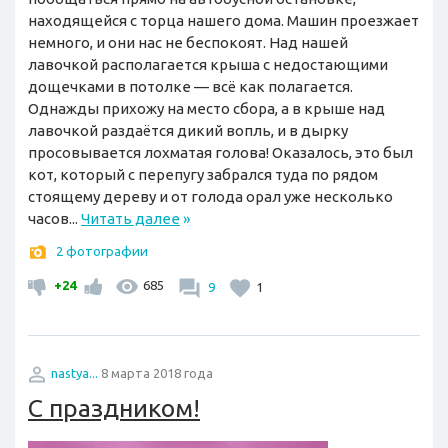
находящейся с торца нашего дома. Машин проезжает
немного, и они нас не беспокоят. Над нашей
лавочкой располагается крыша с недостающими
дощечками в потолке — всё как полагается.
Однажды прихожу на место сбора, а в крыше над
лавочкой раздаётся дикий вопль, и в дырку
просовывается лохматая голова! Оказалось, это был
кот, который с перепугу забрался туда по рядом
стоящему дереву и от голода орал уже несколько
часов...
Читать далее
»
2 фотографии
+24
685
9
1
nastya...
8 марта 2018 года
С праздником!