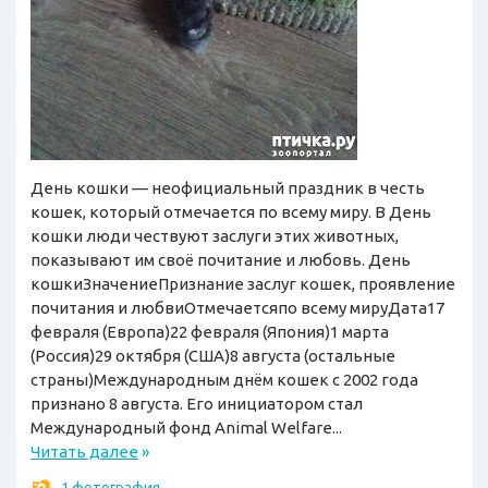
День кошки — неофициальный праздник в честь
кошек, который отмечается по всему миру. В День
кошки люди чествуют заслуги этих животных,
показывают им своё почитание и любовь. День
кошкиЗначениеПризнание заслуг кошек, проявление
почитания и любвиОтмечаетсяпо всему мируДата17
февраля (Европа)22 февраля (Япония)1 марта
(Россия)29 октября (США)8 августа (остальные
страны)Международным днём кошек с 2002 года
признано 8 августа. Его инициатором стал
Международный фонд Animal Welfare...
Читать далее
»
1 фотография