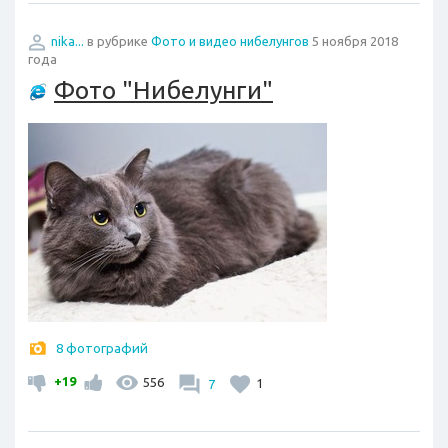
nika...
в рубрике
Фото и видео нибелунгов
5 ноября 2018
года
Фото "Нибелунги"
8 фотографий
+19
556
7
1