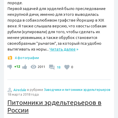
породе.
Первой задачей для эрделей было преследование
некрупной дичи, именно для этого выводилась
порода в собаколюбивом графстве Йоркшир в XIX
веке. Я также слышала версию, что хвосты собакам
рубили (купировали) для того, чтобы сделать их
менее уязвимыми, а также обрубок становится
своеобразным "рычагом", за который пса удобно
вытягивать из норы...
Читать далее
»
4 фотографии
+12
2011
18
0
Airedale
в рубрике
Заводчики и питомники эрдельтерьеров
18 марта 2018 года
Питомники эрдельтерьеров в
России