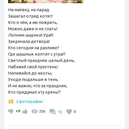
На маёвку, на парад
Зашагал отряд котят!
Кто о чём, а им пожрать,
Можно даже и не спать!
Лопнем шарики! Ура!!!
Закричала детвора!
Кто сегодня на разливе?
Где шашлык коптит с утра!?
Светлый праздник целый день,
Набивай свой пузотень!
Напивайся до икоты,
Уходи подальше в тень.
И не важно, что за праздник,
Кто придумал эту хрень!?
2 фотографии
+9
256
15
0