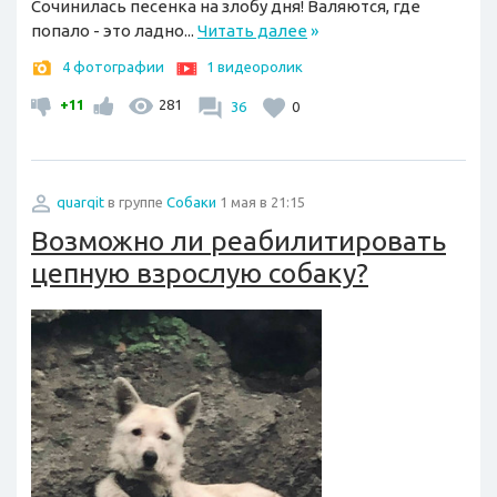
Сочинилась песенка на злобу дня! Валяются, где
попало - это ладно...
Читать далее
»
4 фотографии
1 видеоролик
+11
281
36
0
quarqit
в группе
Собаки
1 мая в 21:15
Возможно ли реабилитировать
цепную взрослую собаку?