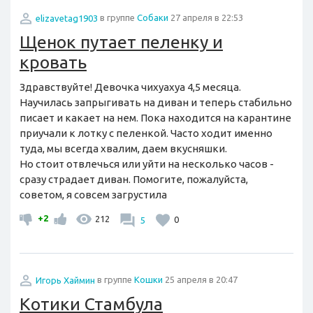
elizavetag1903
в группе
Собаки
27 апреля в 22:53
Щенок путает пеленку и
кровать
Здравствуйте! Девочка чихуахуа 4,5 месяца.
Научилась запрыгивать на диван и теперь стабильно
писает и какает на нем. Пока находится на карантине
приучали к лотку с пеленкой. Часто ходит именно
туда, мы всегда хвалим, даем вкусняшки.
Но стоит отвлечься или уйти на несколько часов -
сразу страдает диван. Помогите, пожалуйста,
советом, я совсем загрустила
+2
212
5
0
Игорь Хаймин
в группе
Кошки
25 апреля в 20:47
Котики Стамбула