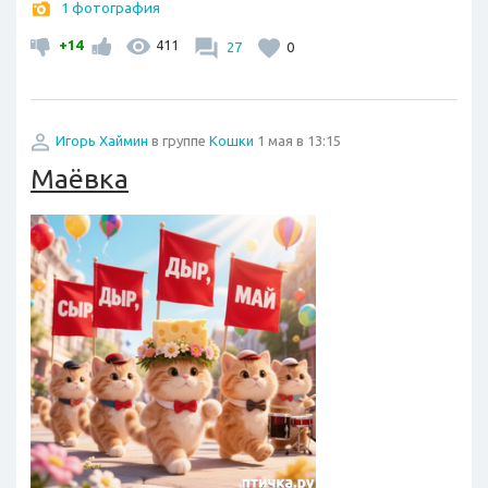
1 фотография
+14
411
27
0
Игорь Хаймин
в группе
Кошки
1 мая в 13:15
Маёвка