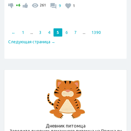
+6
261
9
1
←
1
...
3
4
5
6
7
...
1390
Следующая страница →
Дневник питомца
Заведите дневник домашнего питомца на Птичка.ру