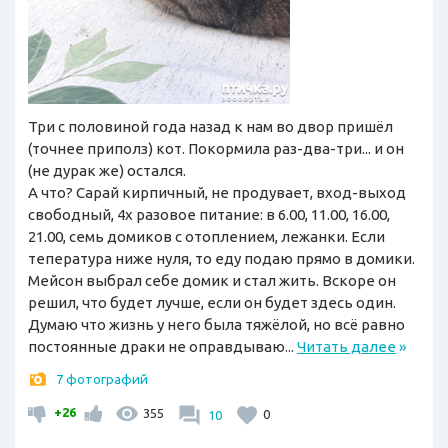
Три с половиной года назад к нам во двор пришёл
(точнее приполз) кот. Покормила раз-два-три... и он
(не дурак же) остался.
А что? Сарай кирпичный, не продувает, вход-выход
свободный, 4х разовое питание: в 6.00, 11.00, 16.00,
21.00, семь домиков с отоплением, лежанки. Если
тепература ниже нуля, то еду подаю прямо в домики.
Мейсон выбрал себе домик и стал жить. Вскоре он
решил, что будет лучше, если он будет здесь один.
Думаю что жизнь у него была тяжёлой, но всё равно
постоянные драки не оправдываю...
Читать далее
»
7 фотографий
+26
355
10
0