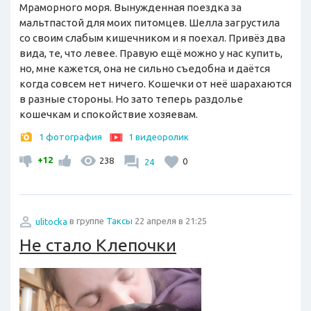
Мраморного моря. Вынужденная поездка за
мальтпастой для моих питомцев. Шелла загрустила
со своим слабым кишечником и я поехал. Привёз два
вида, те, что левее. Правую ещё можно у нас купить,
но, мне кажется, она не сильно съедобна и даётся
когда совсем нет ничего. Кошечки от неё шарахаются
в разные стороны. Но зато теперь раздолье
кошечкам и спокойствие хозяевам.
1 фотография
1 видеоролик
+12
238
24
0
ulitocka
в группе
Таксы
22 апреля в 21:25
Не стало Клепочки