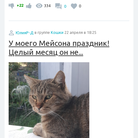
+22
334
0
0
ЮлияР-Д
в группе
Кошки
22 апреля в 18:25
У моего Мейсона праздник!
Целый месяц он не...