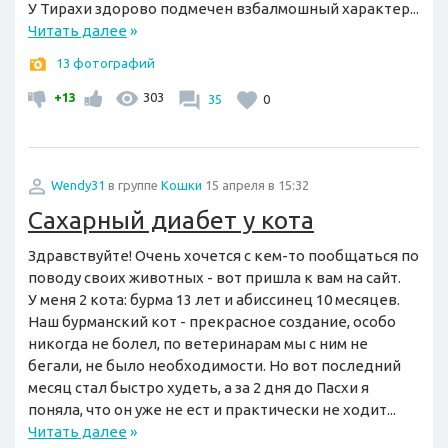
У Тирахи здорово подмечен взбалмошный характер...
Читать далее
»
13 фотографий
+13
303
35
0
Wendy31
в группе
Кошки
15 апреля в 15:32
Сахарный диабет у кота
Здравствуйте! Очень хочется с кем-то пообщаться по
поводу своих животных - вот пришла к вам на сайт.
У меня 2 кота: бурма 13 лет и абиссинец 10 месяцев.
Наш бурманский кот - прекрасное создание, особо
никогда не болел, по ветеринарам мы с ним не
бегали, не было необходимости. Но вот последний
месяц стал быстро худеть, а за 2 дня до Пасхи я
поняла, что он уже не ест и практически не ходит...
Читать далее
»