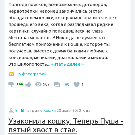
Полгода поисков, всевозможных договоров,
нервотрёпки, наконец закончились. Я стал
обладателем кошки, которая мне нравится ещё с
прошедшего века, когда я разглядывал редкие
картинки, случайно попадавшиеся на глаза.
Мечта затмевает всё! Никогда не думаешь о
бесплатном приложении к кошке, которое ты
получаешь вместе с двумя банками любимых
консервов, мячиками, дразнилками и миской.
Это шилопопость...
Читать далее
»
15 фотографий
+66
907
185
1
karlita
в группе
Кошки
20 июня 2020 года
Узаконила кошку. Теперь Пуша -
пятый хвост в стае.