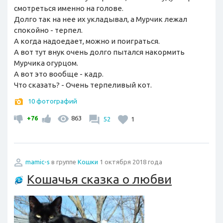
смотреться именно на голове.
Долго так на нее их укладывал, а Мурчик лежал
спокойно - терпел.
А когда надоедает, можно и поиграться.
А вот тут внук очень долго пытался накормить
Мурчика огурцом.
А вот это вообще - кадр.
Что сказать? - Очень терпеливый кот.
10 фотографий
+76
863
52
1
mamic-s
в группе
Кошки
1 октября 2018 года
Кошачья сказка о любви