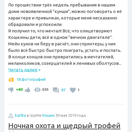
По прошествии трёх недель пребывания в нашем
доме новоявленной "кунши", можно поговорить о её
характере и привычках, которые меня несказанно
обрадовали и успокоили.
Я получил то, что мечтал! Всё, что олицетворяют
Кошкины дети, всё в одном "вечном двигателе".
Мейн кунов не беру в расчёт, они спринтеры, у них
было всё быстро: быстро поиграть, устать и поспать.
В конце концов они превратились в мечтателей,
меланхоликов, созерцателей и ленивых оболтусов...
Читать далее
»
18 фотографий
+60
636
87
1
karlita
в группе
Кошки
30 мая 2019 года
Ночная охота и щедрый трофей