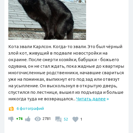
Кота звали Карлсон. Когда-то звали. Это был чёрный
злой кот, живущий в подвале новостройки на
окраине. После смерти хозяйки, бабушки - божьего
одувана, он не стал ждать, пока жадные до квартиры
многочисленные родственники, начавшие свариться
уже на поминках, выпихнут его под зад или отвезут
на усыпление. Он выскользнул в открытую дверь,
спустился по лестнице, вышел из подъезда и больше
никогда туда не возвращался...
Читать далее
»
6 фотографий
+76
2781
52
1