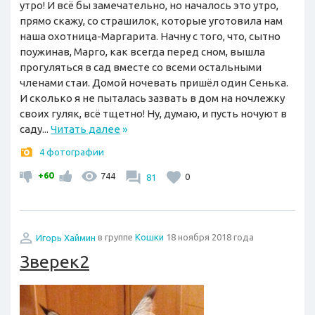
утро! И всё бы замечательно, но началось это утро,
прямо скажу, со страшилок, которые уготовила нам
наша охотница-Маргарита. Начну с того, что, сытно
поужинав, Марго, как всегда перед сном, вышла
прогуляться в сад вместе со всеми остальными
членами стаи. Домой ночевать пришёл один Сенька.
И сколько я не пыталась зазвать в дом на ночлежку
своих гуляк, всё тщетно! Ну, думаю, и пусть ночуют в
саду...
Читать далее
»
4 фотографии
+60
744
81
0
Игорь Хаймин
в группе
Кошки
18 ноября 2018 года
Зверек2