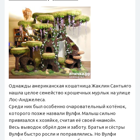
Однажды американская кошатница Жаклин Са­нтьяго
нашла целое семейство крошечных мурлык на улице
Лос-А­нджелеса.
Среди них был особенно очарова­тельный котёнок,
кот­орого позже назвали Вулфи. Малыш сильно
привязался к хозяйке, считая её своей «м­амой».
Весь выводок обрёл дом и заботу. Братья и сёстры
Вулфи быстро росли и поп­равлялись. Но Вулфи