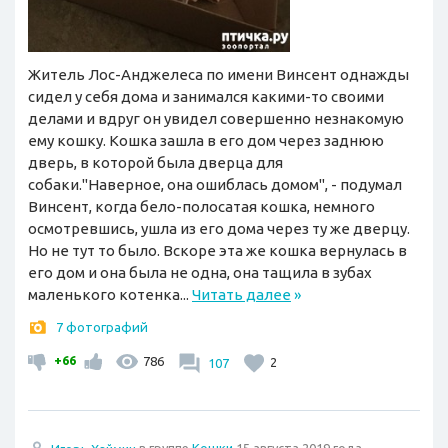
Житель Лос-Анджелеса по имени Винсент однажды
сидел у себя дома и занимался какими-то своими
делами и вдруг он увидел совершенно незнакомую
ему кошку. Кошка зашла в его дом через заднюю
дверь, в которой была дверца для
собаки."Наверное, она ошиблась домом", - подумал
Винсент, когда бело-полосатая кошка, немного
осмотревшись, ушла из его дома через ту же дверцу.
Но не тут то было. Вскоре эта же кошка вернулась в
его дом и она была не одна, она тащила в зубах
маленького котенка...
Читать далее
»
7 фотографий
+66
786
107
2