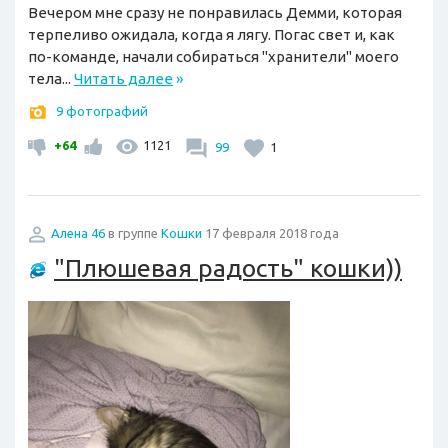
Вечером мне сразу не понравилась Демми, которая
терпеливо ожидала, когда я лягу. Погас свет и, как
по-команде, начали собираться "хранители" моего
тела...
Читать далее
»
9 фотографий
+64
1121
99
1
Алена 46
в группе
Кошки
17 февраля 2018 года
"Плюшевая радость" кошки))