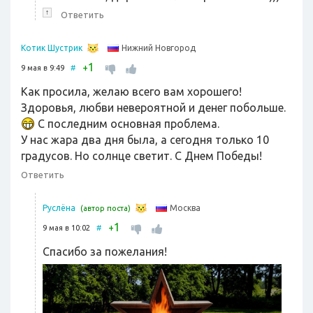
↑
Ответить
Нижний Новгород
Котик Шустрик
1
+
9 мая в 9:49
#
Как просила, желаю всего вам хорошего!
Здоровья, любви невероятной и денег побольше.
С последним основная проблема.
У нас жара два дня была, а сегодня только 10
градусов. Но солнце светит. С Днем Победы!
Ответить
Москва
Руслёна
(автор поста)
1
+
9 мая в 10:02
#
Спасибо за пожелания!