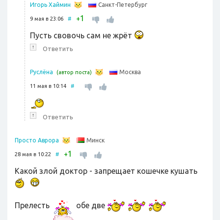
Санкт-Петербург
Игорь Хаймин
1
+
9 мая в 23:06
#
Пусть свовочь сам не жрёт
↑
Ответить
Москва
Руслёна
(автор поста)
11 мая в 10:14
#
↑
Ответить
Минск
Просто Аврора
1
+
28 мая в 10:22
#
Какой злой доктор - запрещает кошечке кушать
Прелесть
обе две