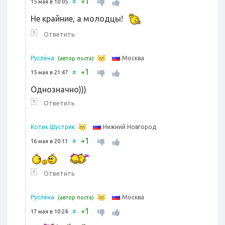
1
+
15 мая в 10:05
#
Не крайние, а молодцы!
↑
Ответить
Москва
Руслёна
(автор поста)
1
+
15 мая в 21:47
#
Однозначно)))
↑
Ответить
Нижний Новгород
Котик Шустрик
1
+
16 мая в 20:11
#
↑
Ответить
Москва
Руслёна
(автор поста)
1
+
17 мая в 10:24
#