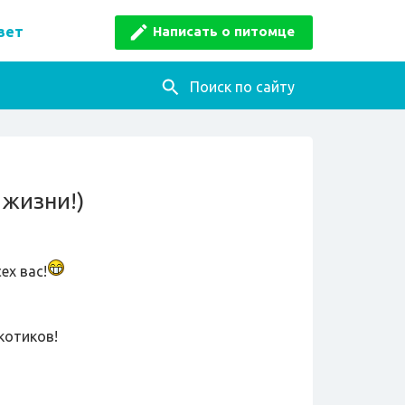
Написать о питомце
вет
Поиск по сайту
 жизни!)
ех вас!
котиков!