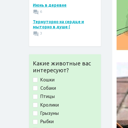
Июнь в деревне
6
Термуторно на сердце и
мыторно в душе (
3
Какие животные вас
интересуют?
Кошки
Собаки
Птицы
Кролики
Грызуны
Рыбки