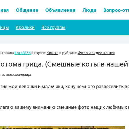
вная
Общение
Объявления
Люди
Вопрос-от
тицы
Кролики
Все группы
иковала
kora8536
в группе
Кошки
в рубрике
Фото и видео кошек
отоматрица. (Смешные коты в нашей
лы:
котоматрица
гие мои девочки и мальчики, хочу немного развеселить вс
лагаю вашему вниманию смешные фото нащих любимых 