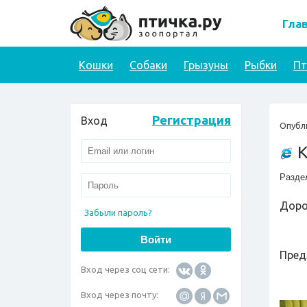
Гла
Кошки
Собаки
Грызуны
Рыбки
П
Регистрация
Вход
Опубл
К
Разде
Доро
Забыли пароль?
Пред
Вход через соц сети:
Вход через почту: