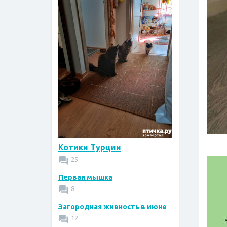
Котики Турции
25
Первая мышка
8
Загородная живность в июне
12