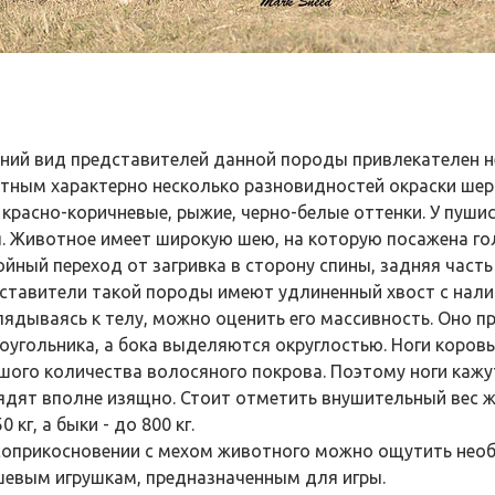
ний вид представителей данной породы привлекателен н
тным характерно несколько разновидностей окраски шерс
 красно-коричневые, рыжие, черно-белые оттенки. У пушис
. Животное имеет широкую шею, на которую посажена го
ойный переход от загривка в сторону спины, задняя часть
ставители такой породы имеют удлиненный хвост с налич
лядываясь к телу, можно оценить его массивность. Оно 
оугольника, а бока выделяются округлостью. Ноги коровы
шого количества волосяного покрова. Поэтому ноги кажу
ядят вполне изящно. Стоит отметить внушительный вес ж
0 кг, а быки - до 800 кг.
соприкосновении с мехом животного можно ощутить необ
евым игрушкам, предназначенным для игры.