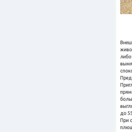
Внеш
живо
либо
вымя
спок
Пред
Приг
прям
боль
выгл
до 55
При 
плюш