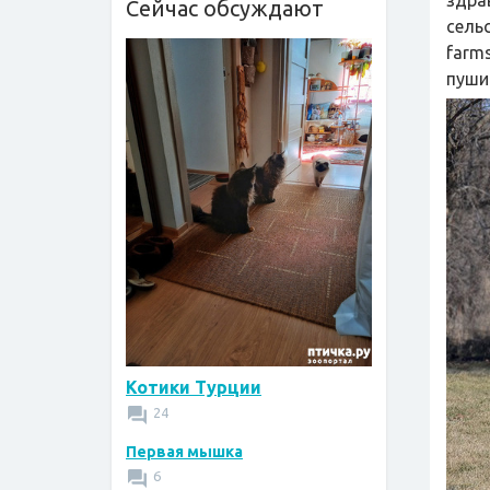
здра
Сейчас обсуждают
сель
farm
пушис
Котики Турции
24
Первая мышка
6