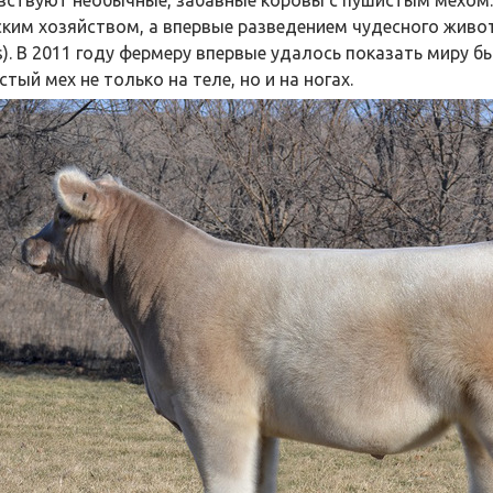
вствуют необычные, забавные коровы с пушистым мехом.
ским хозяйством, а впервые разведением чудесного живот
s). В 2011 году фермеру впервые удалось показать миру б
тый мех не только на теле, но и на ногах.