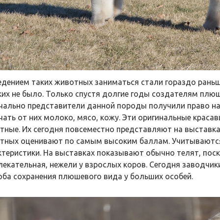
едением таких животных заниматься стали гораздо раньше
ких не было. Только спустя долгие годы создателям плю
чально представители данной породы получили право на 
чать от них молоко, мясо, кожу. Эти оригинальные краса
тные. Их сегодня повсеместно представляют на выставках
тных оценивают по самым высоким баллам. Учитываются
ктеристики. На выставках показывают обычно телят, поско
лекательная, нежели у взрослых коров. Сегодня заводчик
оба сохранения плюшевого вида у больших особей.