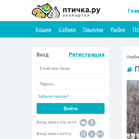
Гла
Кошки
Собаки
Грызуны
Рыбки
П
Регистрация
Вход
Опубл
П
Забыли пароль?
Вход через соц сети:
Вход через почту: