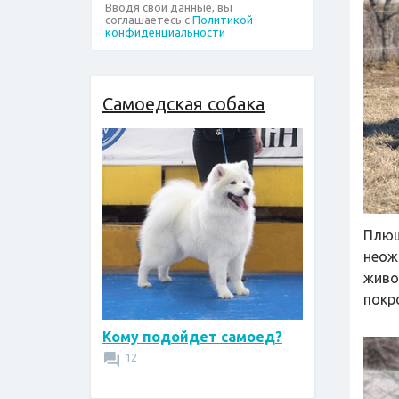
Вводя свои данные, вы
соглашаетесь с
Политикой
конфиденциальности
Самоедская собака
Плюш
неож
живо
покр
Кому подойдет самоед?
12