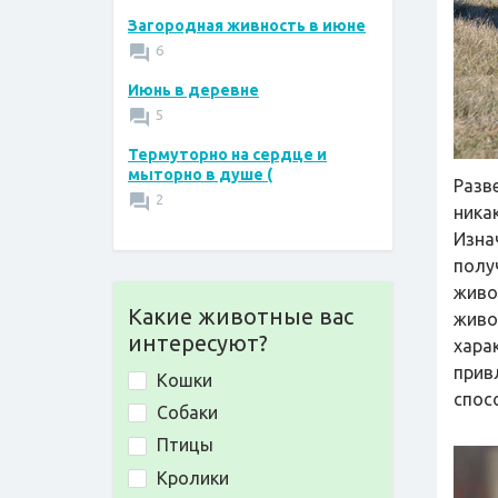
Загородная живность в июне
6
Июнь в деревне
5
Термуторно на сердце и
мыторно в душе (
Разв
2
ника
Изна
полу
живо
Какие животные вас
живо
интересуют?
хара
прив
Кошки
спос
Собаки
Птицы
Кролики