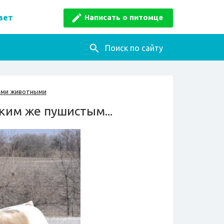
Написать о питомце
вет
Поиск по сайту
ими животными
ким же пушистым...