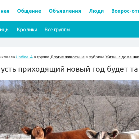
вная
Общение
Объявления
Люди
Вопрос-от
тицы
Кролики
Все группы
иковала
Undine-A
в группе
Другие животные
в рубрике
Жизнь с домашн
усть приходящий новый год будет та