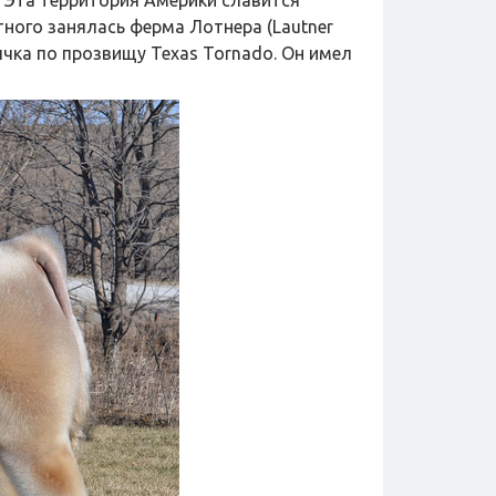
 Эта территория Америки славится
ного занялась ферма Лотнера (Lautner
ычка по прозвищу Texas Tornado. Он имел