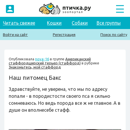
Читать свежее
Кошки
Собаки
Все группы
Войти на сайт
Регистрация
Поиск по сайту
Опубликовала
nova-16
в группе
Американский
стаффордширский терьер (стаффорд)
в рубрике
Знакомьтесь, мой стаффорд
Наш питомец Бакс
Здравствуйте, не уверена, что мы по адресу
попали - в породистости своего пса я сильно
сомневаюсь. Но ведь порода все ж не главное. А в
душе он вполнесебе стафф.