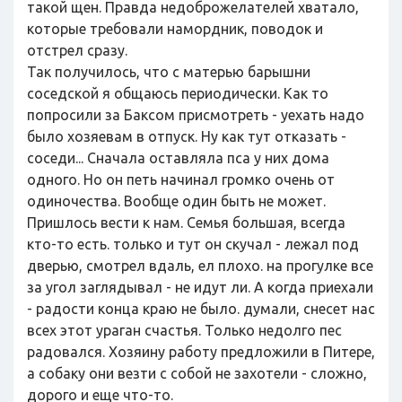
такой щен. Правда недоброжелателей хватало,
которые требовали намордник, поводок и
отстрел сразу.
Так получилось, что с матерью барышни
соседской я общаюсь периодически. Как то
попросили за Баксом присмотреть - уехать надо
было хозяевам в отпуск. Ну как тут отказать -
соседи... Сначала оставляла пса у них дома
одного. Но он петь начинал громко очень от
одиночества. Вообще один быть не может.
Пришлось вести к нам. Семья большая, всегда
кто-то есть. только и тут он скучал - лежал под
дверью, смотрел вдаль, ел плохо. на прогулке все
за угол заглядывал - не идут ли. А когда приехали
- радости конца краю не было. думали, снесет нас
всех этот ураган счастья. Только недолго пес
радовался. Хозяину работу предложили в Питере,
а собаку они везти с собой не захотели - сложно,
дорого и еще что-то.