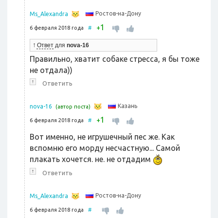
Ростов-на-Дону
Ms_Alexandra
1
+
6 февраля 2018 года
#
↑
Ответ
для
nova-16
Правильно, хватит собаке стресса, я бы тоже
не отдала))
↑
Ответить
Казань
nova-16
(автор поста)
1
+
6 февраля 2018 года
#
Вот именно, не игрушечный пес же. Как
вспомню его морду несчастную... Самой
плакать хочется. не. не отдадим
↑
Ответить
Ростов-на-Дону
Ms_Alexandra
6 февраля 2018 года
#