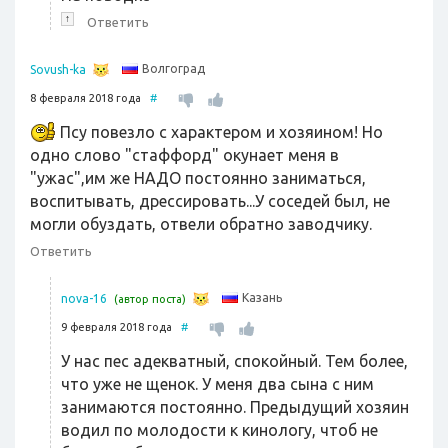
↑
Ответить
Волгоград
Sovush-ka
8 февраля 2018 года
#
Псу повезло с характером и хозяином! Но
одно слово "стаффорд" окунает меня в
"ужас",им же НАДО постоянно заниматься,
воспитывать, дрессировать...У соседей был, не
могли обуздать, отвели обратно заводчику.
Ответить
Казань
nova-16
(автор поста)
9 февраля 2018 года
#
У нас пес адекватный, спокойный. Тем более,
что уже не щенок. У меня два сына с ним
занимаются постоянно. Предыдущий хозяин
водил по молодости к кинологу, чтоб не