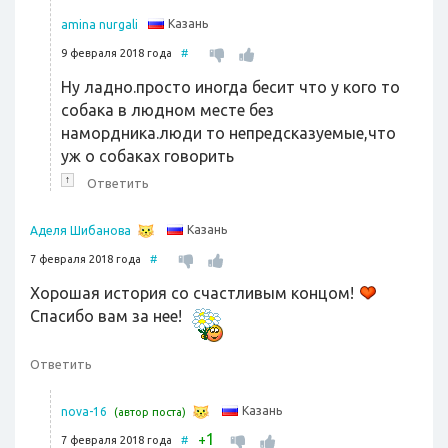
Казань
amina nurgali
9 февраля 2018 года
#
Ну ладно.просто иногда бесит что у кого то
собака в людном месте без
намордника.люди то непредсказуемые,что
уж о собаках говорить
↑
Ответить
Казань
Аделя Шибанова
7 февраля 2018 года
#
Хорошая история со счастливым концом!
Спасибо вам за нее!
Ответить
Казань
nova-16
(автор поста)
1
+
7 февраля 2018 года
#