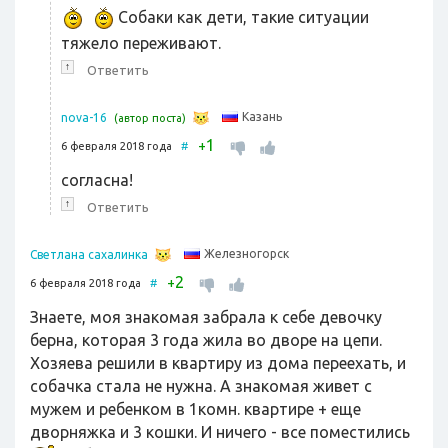
Собаки как дети, такие ситуации
тяжело переживают.
↑
Ответить
Казань
nova-16
(автор поста)
1
+
6 февраля 2018 года
#
согласна!
↑
Ответить
Железногорск
Светлана сахалинка
2
+
6 февраля 2018 года
#
Знаете, моя знакомая забрала к себе девочку
берна, которая 3 года жила во дворе на цепи.
Хозяева решили в квартиру из дома переехать, и
собачка стала не нужна. А знакомая живет с
мужем и ребенком в 1комн. квартире + еще
дворняжка и 3 кошки. И ничего - все поместились