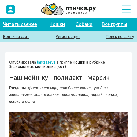
Читать свежее
Кошки
Собаки
Все группы
Войти на сайт
Регистрация
Поиск по сайту
Опубликовала
lantssseva
в группе
Кошки
в рубрике
Знакомьтесь, моя кошка (кот)
Наш мейн-кун полидакт - Марсик
Разделы:
фото питомца
,
поведение кошек
,
уход за
животными
,
кот
,
котенок
,
котоматрица
,
породы кошек
,
кошки и дети