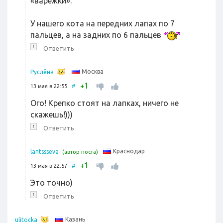
«варежки».
У нашего кота на передних лапах по 7
пальцев, а на задних по 6 пальцев
↑
Ответить
Москва
Руслёна
1
+
13 мая в 22:55
#
Ого! Крепко стоят на лапках, ничего не
скажешь!)))
↑
Ответить
Краснодар
lantssseva
(автор поста)
1
+
13 мая в 22:57
#
Это точно)
↑
Ответить
Казань
ulitocka