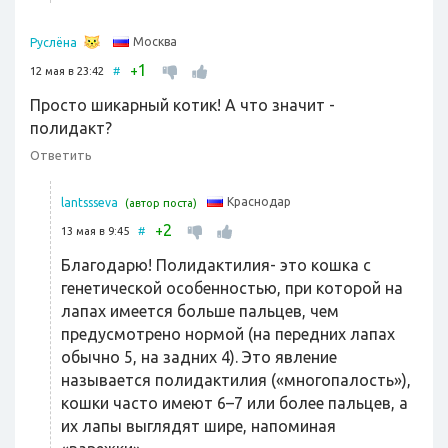
Москва
Руслёна
1
+
12 мая в 23:42
#
Просто шикарный котик! А что значит -
полидакт?
Ответить
Краснодар
lantssseva
(автор поста)
2
+
13 мая в 9:45
#
Благодарю! Полидактилия- это кошка с
генетической особенностью, при которой на
лапах имеется больше пальцев, чем
предусмотрено нормой (на передних лапах
обычно 5, на задних 4). Это явление
называется полидактилия («многопалость»),
кошки часто имеют 6–7 или более пальцев, а
их лапы выглядят шире, напоминая