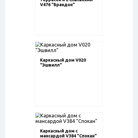
V476 "Брандон"
Каркасный дом V020
"Эшвилл"
Каркасный дом с
мансардой V384 "Спокан"