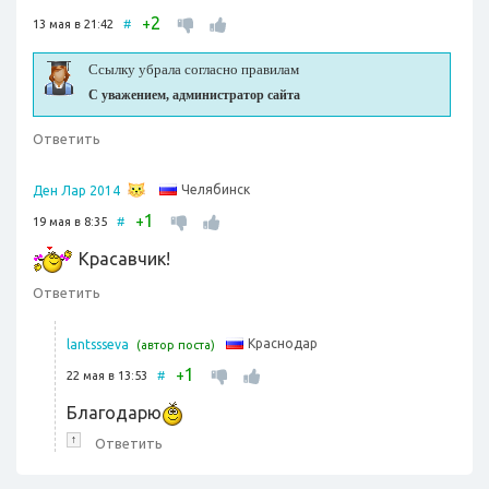
2
+
13 мая в 21:42
#
Ссылку убрала согласно правилам
С уважением, администратор сайта
Ответить
Челябинск
Ден Лар 2014
1
+
19 мая в 8:35
#
Красавчик!
Ответить
Краснодар
lantssseva
(автор поста)
1
+
22 мая в 13:53
#
Благодарю
↑
Ответить