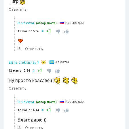
Тигр
Ответить
Краснодар
lantssseva
(автор поста)
1
+
11 мая в 15:26
#
↑
Ответить
Алматы
Elena prekrasnay 1
1
+
12 мая в 12:54
#
Ну просто красавец
Ответить
Краснодар
lantssseva
(автор поста)
1
+
12 мая в 14:14
#
Благодарю ))
↑
Ответить