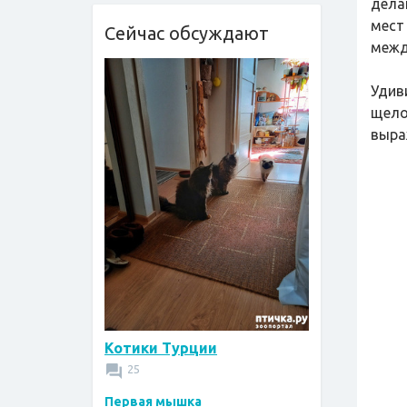
дела
мест
Сейчас обсуждают
межд
Удив
щело
выра
Котики Турции
25
Первая мышка