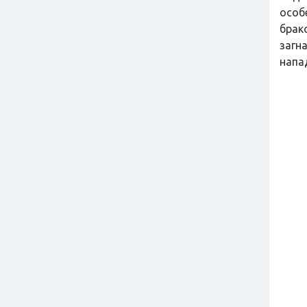
особ
брак
загн
напа