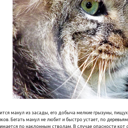
ится манул из засады, его добыча мелкие грызуны, пищух
иков. Бегать манул не любит и быстро устает, по деревья
имается по наклонным стволам. В случае опасности кот с