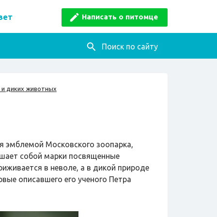
Написать о питомце
вет
Поиск по сайту
 и диких животных
мя эмблемой Московского зоопарка,
ашает собой марки посвященные
риживается в неволе, а в дикой природе
рвые описавшего его ученого Петра