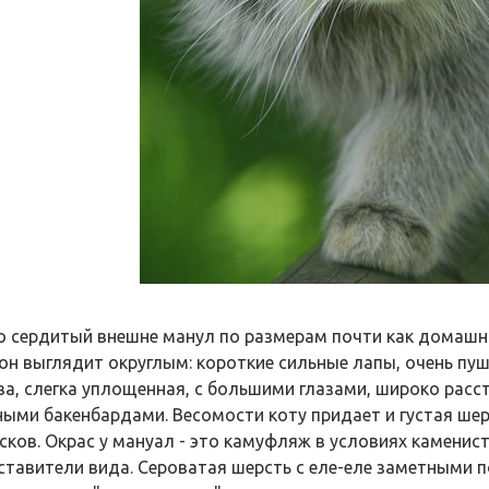
о сердитый внешне манул по размерам почти как домашний 
 он выглядит округлым: короткие сильные лапы, очень пу
ва, слегка уплощенная, с большими глазами, широко рас
ыми бакенбардами. Весомости коту придает и густая шерс
сков. Окрас у мануал - это камуфляж в условиях каменис
ставители вида. Сероватая шерсть с еле-еле заметными 