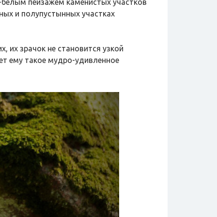
о-белым пейзажем каменистых участков
пных и полупустынных участках
х, их зрачок не становится узкой
дает ему такое мудро-удивленное