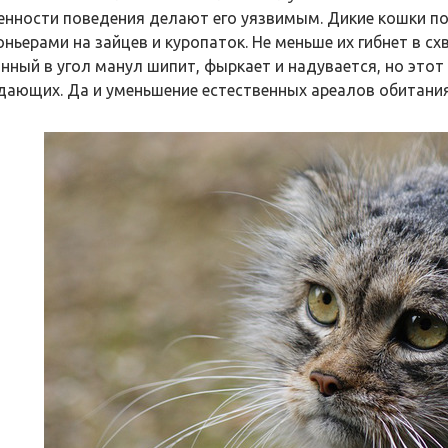
енности поведения делают его уязвимым. Дикие кошки п
оньерами на зайцев и куропаток. Не меньше их гибнет в с
анный в угол манул шипит, фыркает и надувается, но это
дающих. Да и уменьшение естественных ареалов обитания