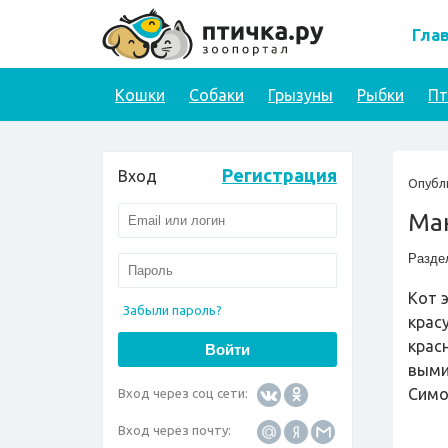
Гла
Кошки
Собаки
Грызуны
Рыбки
П
Регистрация
Вход
Опубл
Ман
Разде
Кот 
Забыли пароль?
крас
крас
выми
Симо
Вход через соц сети:
Вход через почту: