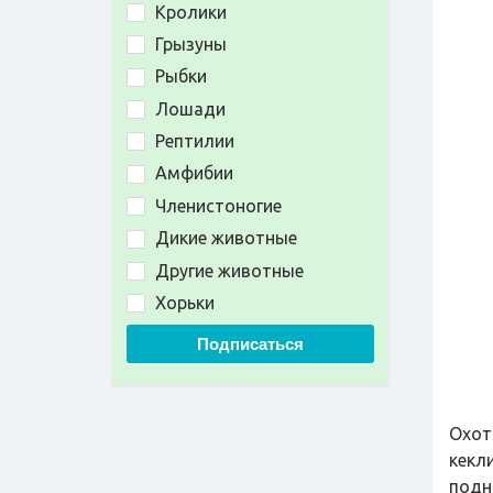
Кролики
Грызуны
Рыбки
Лошади
Рептилии
Амфибии
Членистоногие
Дикие животные
Другие животные
Хорьки
Подписаться
Охот
кекл
подн