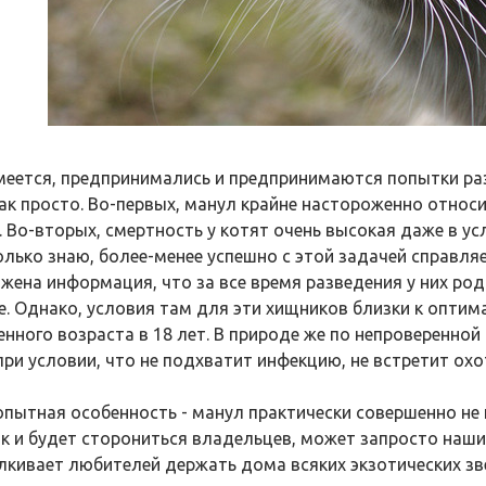
меется, предпринимались и предпринимаются попытки разв
так просто. Во-первых, манул крайне настороженно относ
. Во-вторых, смертность у котят очень высокая даже в ус
олько знаю, более-менее успешно с этой задачей справляе
жена информация, что за все время разведения у них род
се. Однако, условия там для эти хищников близки к опти
енного возраста в 18 лет. В природе же по непроверенно
при условии, что не подхватит инфекцию, не встретит охо
пытная особенность - манул практически совершенно не 
ак и будет сторониться владельцев, может запросто нашип
лкивает любителей держать дома всяких экзотических зв