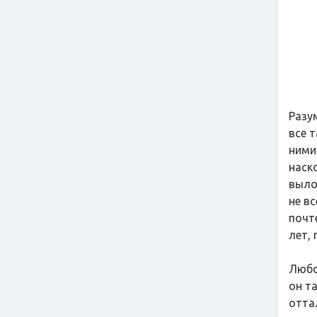
Разу
все 
ними
наск
выло
не в
почт
лет, 
Любо
он т
отта