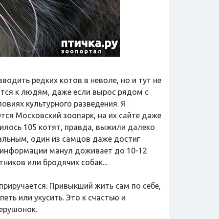
одить редких котов в неволе, но и тут не
ится к людям, даже если вырос рядом с
ловиях культурного разведения. Я
тся Московский зоопарк, на их сайте даже
илось 105 котят, правда, выжили далеко
мальным, один из самцов даже достиг
й информации манул доживает до 10-12
тников или бродячих собак...
приручается. Привыкший жить сам по себе,
еть или укусить. Это к счастью и
ерушонок.