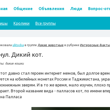
вная
Общение
Объявления
Люди
Вопрос-от
тицы
Кролики
Все группы
иковала
ulitocka
в группе
Дикие животные
в рубрике
Интересные факты
ул. Дикий кот.
лы:
дикие кошки
этот давно стал героем интернет мемов, был долгое вре
уется на юбилейных монетах России и Таджикистана, укр
нокнижным зверям. И в то же время, мало изучен, плохо п
рает. Второй название вида - палласов кот, по имени впе
на Палласа