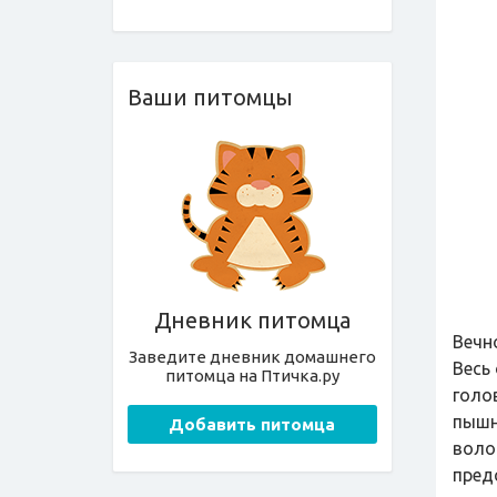
Ваши питомцы
Дневник питомца
Вечн
Заведите дневник домашнего
Весь
питомца на Птичка.ру
голо
пышн
Добавить питомца
воло
пред