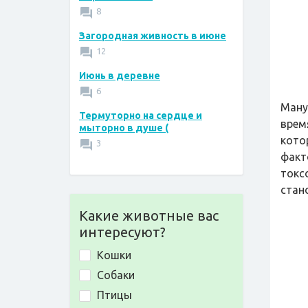
8
Загородная живность в июне
12
Июнь в деревне
6
Ману
Термуторно на сердце и
врем
мыторно в душе (
кото
3
факт
токс
стан
Какие животные вас
интересуют?
Кошки
Собаки
Птицы