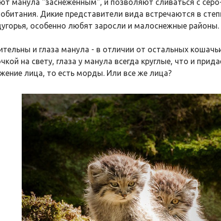
ют манула "заснеженным", и позволяют сливаться с сер
 обитания. Дикие представители вида встречаются в сте
угорья, особенно любят заросли и малоснежные районы.
ительны и глаза манула - в отличии от остальных кошачьи
чкой на свету, глаза у манула всегда круглые, что и при
жение лица, то есть морды. Или все же лица?