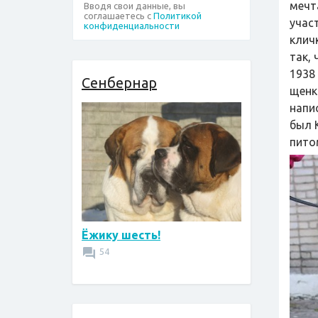
мечт
Вводя свои данные, вы
соглашаетесь с
Политикой
учас
конфиденциальности
клич
так,
1938
Сенбернар
щенк
напи
был 
пито
Ёжику шесть!
54