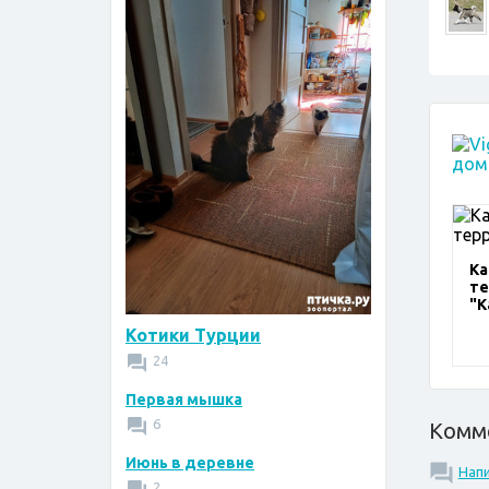
Ка
те
"К
Котики Турции
24
Первая мышка
6
Комм
Июнь в деревне
Нап
2