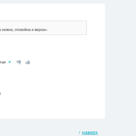
 нежна, спокойна и верна».
 года
#
↑
наверх