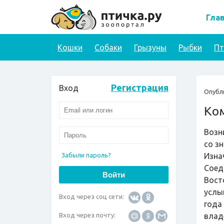
Гла
Кошки
Собаки
Грызуны
Рыбки
П
Регистрация
Вход
Опубл
Ко
Возн
со з
Забыли пароль?
Изна
Соед
Вост
услы
Вход через соц сети:
года
Вход через почту:
влад