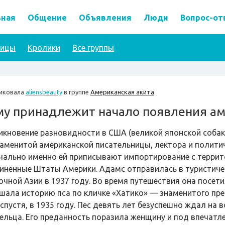
вная
Общение
Объявления
Люди
Вопрос-от
тицы
Кролики
Все группы
иковала
aliensbeauty
в группе
Американская акита
му принадлежит начало появления ам
икновение разновидности в США (великой японской собак
наменитой американской писательницы, лектора и полити
чально именно ей приписывают импортирование с террито
иненные Штаты Америки. Адамс отправилась в туристиче
очной Азии в 1937 году. Во время путешествия она посети
шала историю пса по кличке «Хатико» — знаменитого пр
 спустя, в 1935 году. Пес девять лет безуспешно ждал на
ельца. Его преданность поразила женщину и под впечатле