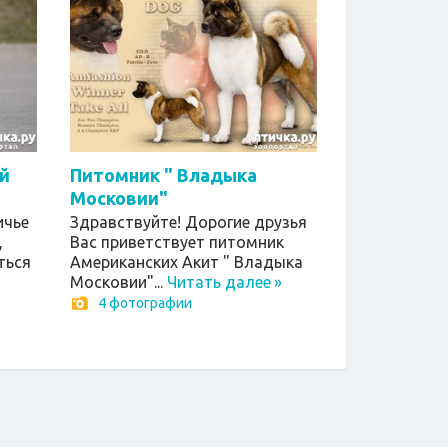
й
Питомник " Владыка
Московии"
ичье
Здравствуйте! Дорогие друзья
,
Вас приветствует питомник
ться
Американских Акит " Владыка
Московии"...
Читать далее
»
4 фотографии