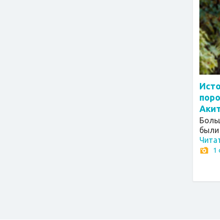
Исто
пор
Акит
Боль
были
Чита
1