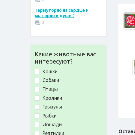
Термуторно на сердце и
мыторно в душе (
2
Какие животные вас
интересуют?
Кошки
Собаки
Птицы
Кролики
Грызуны
Рыбки
Лошади
Остав
Рептилии