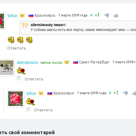
1
+
7 марта 2018 года
#
Красноярск
Syltan
aliensbeauty пишет:
У собаки акиты есть все черты, какие импонируют мне — она
Ответить
7 марта 2018
Санкт-Петербург
aliensbeauty
(автор поста)
↑
Ответить
1
+
7 марта 2018 года
#
Красноярск
Syltan
↑
Ответить
ить свой комментарий