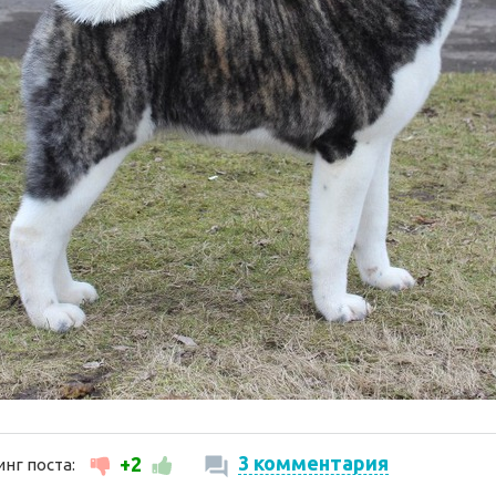
3 комментария
+2
нг поста: