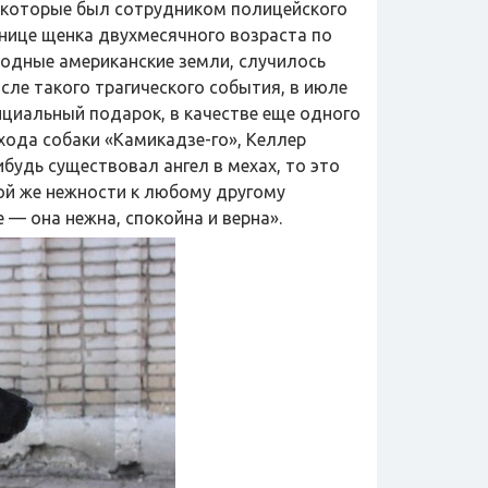
, которые был сотрудником полицейского
ьнице щенка двухмесячного возраста по
родные американские земли, случилось
осле такого трагического события, в июле
ициальный подарок, в качестве еще одного
ухода собаки «Камикадзе-го», Келлер
ибудь существовал ангел в мехах, то это
кой же нежности к любому другому
 — она нежна, спокойна и верна».