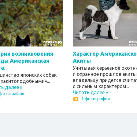
рия возникновения
Характер Американско
оды Американская
Акиты
а.
Учитывая серьезное охотн
и охранное прошлое акиты
шинство японских собак
владельцу придется счита
 «акитоподобными»...
с сильным характером...
ть далее
»
Читать далее
»
 фотография
1 фотография