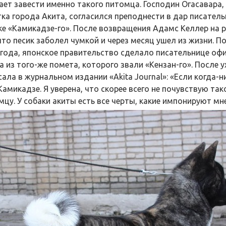
ает завести именно такого питомца. Господин Огасавара
тка города Акита, согласился преподнести в дар писател
ке «Камикадзе-го». После возвращения Адамс Келлер на 
 что песик заболел чумкой и через месяц ушел из жизни. П
 года, японское правительство сделало писательнице оф
а из того-же помета, которого звали «Кензан-го». После 
сала в журнальном издании «Akita Journal»: «Если когда-н
Камикадзе. Я уверена, что скорее всего не почувствую та
мцу. У собаки акиты есть все черты, какие импонируют мне