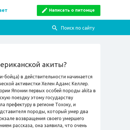
Написать о питомце
вет
Поиск по сайту
ериканской акиты?
и-бойца) в действительности начинается
ческой активистки Хелен Адамс Келлер.
рии Японии первых особей породы akita в
скую поездку этому государству
ла префектуру в регионе Тохоку, и
едставителя породы, который умер два
 вокзале возвращения своего умершего
нием рассказа, она заявила, что очень