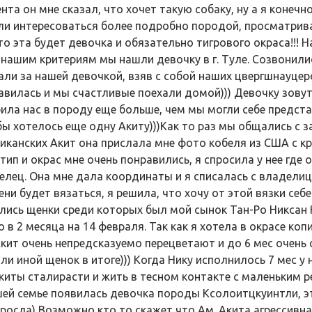
нта он мне сказал, что хочет такую собаку, ну а я конечн
ли интересоваться более подробно породой, просматрива
то эта будет девочка и обязательно тигрового окраса!!! Н
 нашим критериям мы нашли девочку в г. Туле. Созвонили
али за нашей девочкой, взяв с собой наших цвергшнауцеро
авилась и мы счастливые поехали домой))) Девочку зовут 
ила нас в породу еще больше, чем мы могли себе предст
бы хотелось еще одну Акиту)))Как то раз мы общались с 
иканских Акит она прислала мне фото кобеля из США с к
тип и окрас мне очень понравились, я спросила у нее где
елец. Она мне дала координаты и я списалась с владелице
ени будет вязаться, я решила, что хочу от этой вязки себ
лись щенки среди которых был мой сынок Тан-Ро Никсан Н
 в 2 месяца на 14 февраля. Так как я хотела в окрасе коп
Акит очень непредсказуемо перецветают и до 6 мес очень
или иной щенок в итоге))) Когда Нику исполнилось 7 мес у
киты сталирасти и жить в тесном контакте с маленьким ре
шей семье появилась девочка породы Ксолоитцкуинтли, эт
 росла) Возможно кто то скажет что Ам. Акита агрессивн