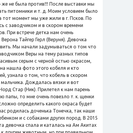
о же не была против!!! После выставки мы
ть питомники и т. д. Моим условием было
а тот момент мы уже жили в г. Псков. По
сь с заводчиком и в скором времени
в. При встрече детка нам очень
Верона Тайгер Герл (Веруня). Девочка
авить. Мы начали задумываться о том что
заводчиком Веры на тему разных типов
расивым серым с черной остью окрасом,
 она нашла фото этого кобеля и кто
й, узнала о том, что кобель в скором
е мальчика. Дождалась вязки и вот
орд Стар (Ник). Прилетел к нам парень
ию папы, то мне очень повезло т. к. щенки
 сложно определить какого окраса будет
 нас родилась доченька Тонечка, так наши
бенком и с собаками других пород. В 2015
а девочка спала и каталась на Ам Акитах
а к другим животным, но при правильном