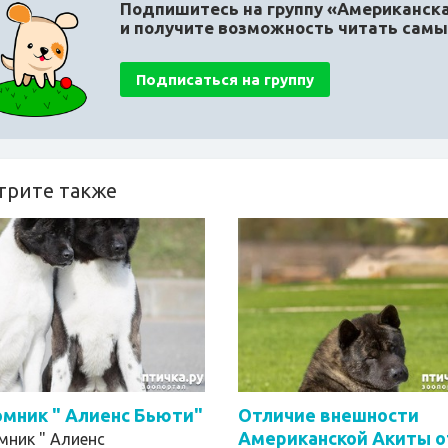
Подпишитесь на группу «Американска
и получите возможность читать сам
Подписаться на группу
трите также
мник " Алиенс Бьюти"
Отличие внешности
Американской Акиты о
мник " Алиенс