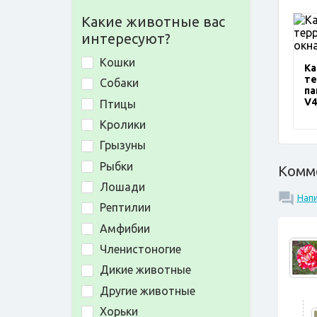
Какие животные вас
интересуют?
Кошки
Ка
те
Собаки
па
V4
Птицы
Кролики
Грызуны
Рыбки
Комм
Лошади
Нап
Рептилии
Амфибии
Членистоногие
Дикие животные
Другие животные
Хорьки