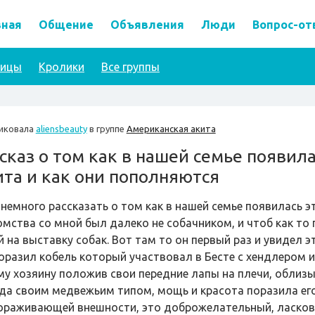
вная
Общение
Объявления
Люди
Вопрос-от
тицы
Кролики
Все группы
иковала
aliensbeauty
в группе
Американская акита
сказ о том как в нашей семье появил
та и как они пополняются
 немного рассказать о том как в нашей семье появилась 
омства со мной был далеко не собачником, и чтоб как то п
й на выставку собак. Вот там то он первый раз и увидел 
поразил кобель который участвовал в Бесте с хендлером и
му хозяину положив свои передние лапы на плечи, облизы
да своим медвежьим типом, мощь и красота поразила его 
ораживающей внешности, это доброжелательный, ласковый