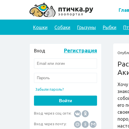
Гла
Кошки
Собаки
Грызуны
Рыбки
П
Регистрация
Вход
Опубл
Рас
Аки
Хочу
Забыли пароль?
знак
собо
его 
свое
Вход через соц сети:
поро
Вход через почту:
наст