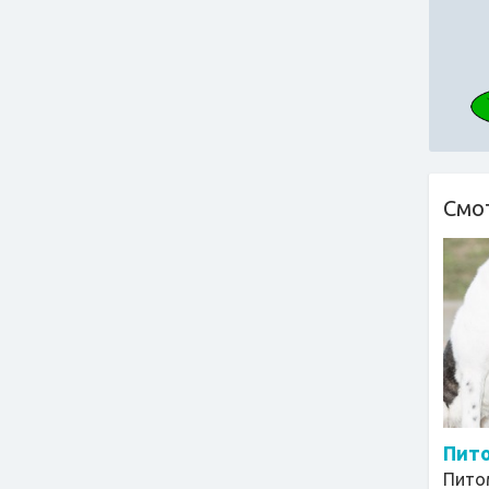
Смо
Пито
Пито