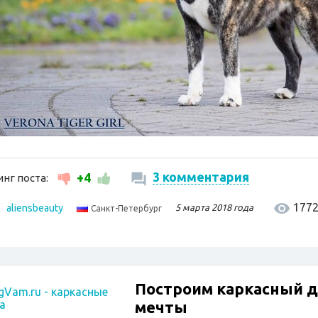
3 комментария
+4
нг поста:
177
aliensbeauty
5 марта 2018 года
Санкт-Петербург
Построим каркасный 
мечты