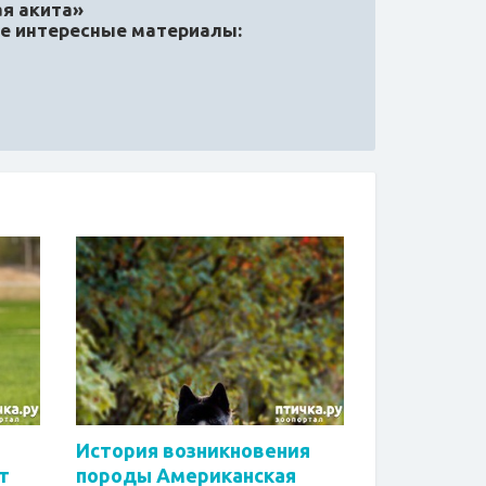
я акита»
ые интересные материалы:
История возникновения
т
породы Американская