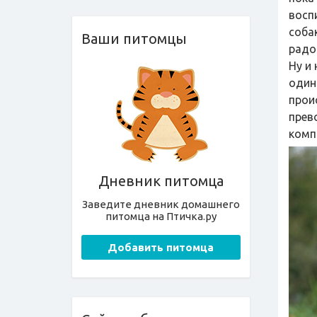
восп
собак
Ваши питомцы
радо
Ну и
один
прои
прев
комп
Дневник питомца
Заведите дневник домашнего
питомца на Птичка.ру
Добавить питомца