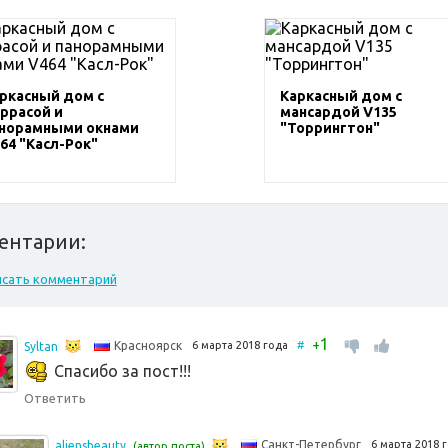
ркасный дом с
Каркасный дом с
ррасой и
мансардой V135
норамными окнами
"Торрингтон"
64 "Касл-Рок"
ентарии:
исать комментарий
1
+
6 марта 2018 года
#
Красноярск
Syltan
Спасибо за пост!!!
Ответить
6 марта 2018
Санкт-Петербург
aliensbeauty
(автор поста)