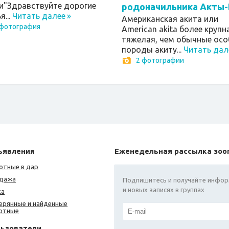
и"Здравствуйте дорогие
родоначильника Акты-
я...
Читать далее
»
Американская акита или
 фотография
American akita более крупн
тяжелая, чем обычные осо
породы акиту...
Читать дал
2 фотографии
ъявления
Еженедельная рассылка зоо
отные в дар
дажа
Подпишитесь и получайте инфор
и новых записях в группах
ка
ерянные и найденные
отные
льзователи