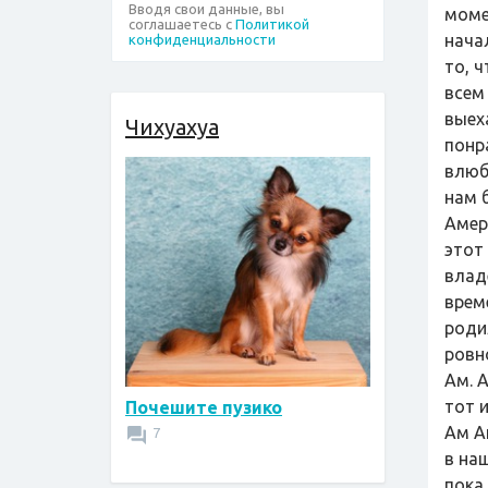
Вводя свои данные, вы
моме
соглашаетесь с
Политикой
нача
конфиденциальности
то, ч
всем
выех
Чихуахуа
понр
влюб
нам 
Амер
этот 
влад
врем
роди
ровно
Ам. 
тот 
Почешите пузико
Ам А
7
в на
пока