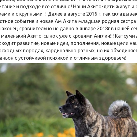
итание и подходе все отлично! Наши Акито-дети живут и с
ами и с крупными...! Далее в августе 2016 г. так склады
стное событие и новая Ам Акита младшая родная сестра 
 наконец сравнительно не давно в январе 2018г в нашей се
 маленький Акито-сынок уже с кровями Англии!!! Катсуми 
сходит развитие, новые идеи, пополнения, новые цели на
осходных породах, кардинально разных, но их объединяет
аньон с устойчивой психикой и отличным здоровьем!