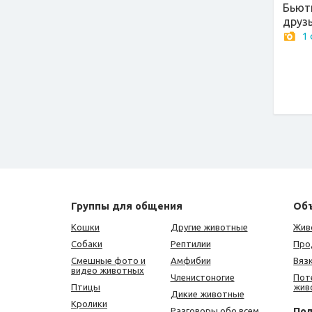
Бьют
друзь
1
Группы для общения
Об
Кошки
Другие животные
Жив
Собаки
Рептилии
Про
Смешные фото и
Амфибии
Вяз
видео животных
Членистоногие
Пот
Птицы
жив
Дикие животные
Кролики
По
Разговоры обо всем