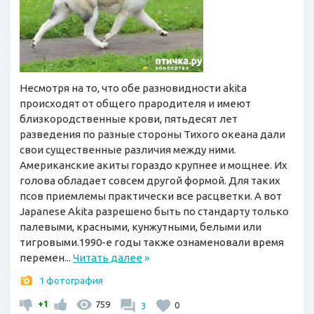
Несмотря на то, что обе разновидности akita
происходят от общего прародителя и имеют
близкородственные крови, пятьдесят лет
разведения по разные стороны Тихого океана дали
свои существенные различия между ними.
Американские акиты гораздо крупнее и мощнее. Их
голова обладает совсем другой формой. Для таких
псов приемлемы практически все расцветки. А вот
Japanese Akita разрешено быть по стандарту только
палевыми, красными, кунжутными, белыми или
тигровыми.1990-е годы также ознаменовали время
перемен...
Читать далее
»
1 фотография
+1
759
3
0