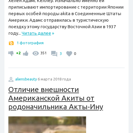
Хелен Адамс Келлер. Изначально именно ей
приписывают импортирование с территории Японии
первых особей породы akita в Соединенные Штаты
Америки. Адамс отправилась в туристическую
поездку этому государству Восточной Азии в 1937
году...
Читать далее
»
1 фотография
+2
351
3
0
aliensbeauty
6 марта 2018 года
Отличие внешности
Американской Акиты от
родоначильника Акты-Ину