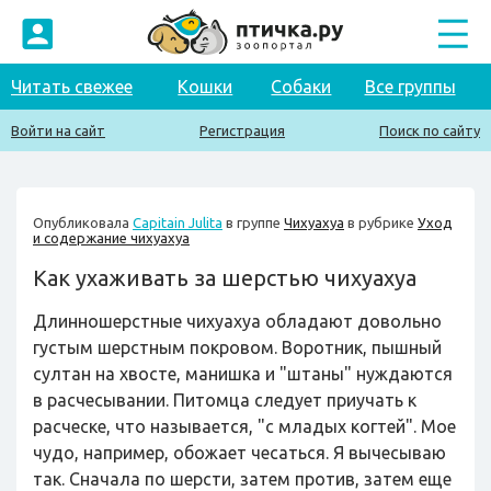
Читать свежее
Кошки
Собаки
Все группы
Войти на сайт
Регистрация
Поиск по сайту
Опубликовала
Capitain Julita
в группе
Чихуахуа
в рубрике
Уход
и содержание чихуахуа
Как ухаживать за шерстью чихуахуа
Длинношерстные чихуахуа обладают довольно
густым шерстным покровом. Воротник, пышный
султан на хвосте, манишка и "штаны" нуждаются
в расчесывании. Питомца следует приучать к
расческе, что называется, "с младых когтей". Мое
чудо, например, обожает чесаться. Я вычесываю
так. Сначала по шерсти, затем против, затем еще