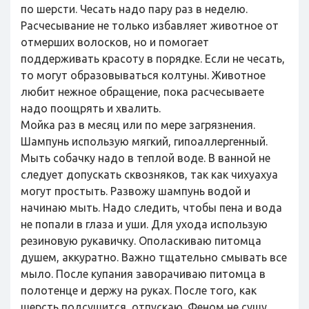
по шерсти. Чесать надо пару раз в неделю.
Расчесывание не только избавляет животное от
отмерших волосков, но и помогает
поддерживать красоту в порядке. Если не чесать,
то могут образовываться колтуны. Животное
любит нежное обращение, пока расчесываете
надо поощрять и хвалить.
Мойка раз в месяц или по мере загрязнения.
Шампунь использую мягкий, гипоаллергенный.
Мыть собачку надо в теплой воде. В ванной не
следует допускать сквозняков, так как чихуахуа
могут простыть. Развожу шампунь водой и
начинаю мыть. Надо следить, чтобы пена и вода
не попали в глаза и уши. Для ухода использую
резиновую рукавичку. Ополаскиваю питомца
душем, аккуратно. Важно тщательно смывать все
мыло. После купания заворачиваю питомца в
полотенце и держу на руках. После того, как
шерсть подсушится, отпускаю. Феном не сушу,