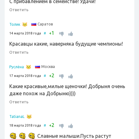
С прибавлением в семействе! Удачи!
Ответить
Саратов
Толик
1
+
14 марта 2018 года
#
Красавцы какие, наверняка будущие чемпионы!
Ответить
Москва
Руслёна
2
+
17 марта 2018 года
#
Какие красивые,милые щеночки! Добрыня очень
даже похож на Добрыню))))
Ответить
TatianaL
2
+
18 марта 2018 года
#
Славные малыши.Пусть растут