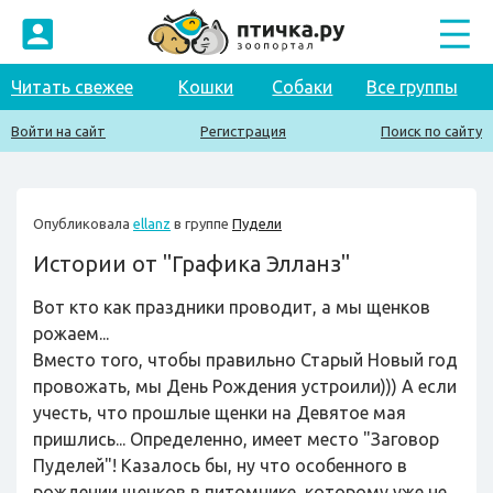
Читать свежее
Кошки
Собаки
Все группы
Войти на сайт
Регистрация
Поиск по сайту
Опубликовала
ellanz
в группе
Пудели
Истории от "Графика Элланз"
Вот кто как праздники проводит, а мы щенков
рожаем...
Вместо того, чтобы правильно Старый Новый год
провожать, мы День Рождения устроили))) А если
учесть, что прошлые щенки на Девятое мая
пришлись... Определенно, имеет место "Заговор
Пуделей"! Казалось бы, ну что особенного в
рождении щенков в питомнике, которому уже не