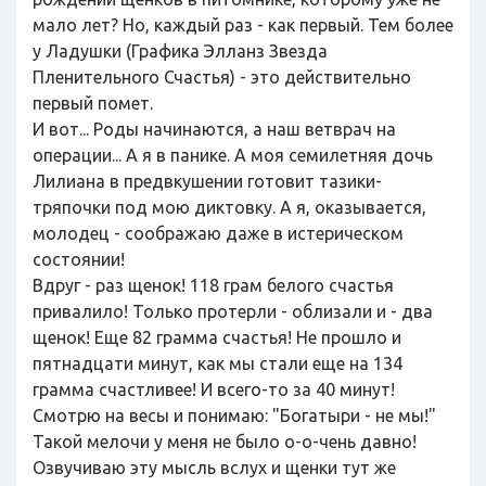
мало лет? Но, каждый раз - как первый. Тем более
у Ладушки (Графика Элланз Звезда
Пленительного Счастья) - это действительно
первый помет.
И вот... Роды начинаются, а наш ветврач на
операции... А я в панике. А моя семилетняя дочь
Лилиана в предвкушении готовит тазики-
тряпочки под мою диктовку. А я, оказывается,
молодец - соображаю даже в истерическом
состоянии!
Вдруг - раз щенок! 118 грам белого счастья
привалило! Только протерли - облизали и - два
щенок! Еще 82 грамма счастья! Не прошло и
пятнадцати минут, как мы стали еще на 134
грамма счастливее! И всего-то за 40 минут!
Смотрю на весы и понимаю: "Богатыри - не мы!"
Такой мелочи у меня не было о-о-чень давно!
Озвучиваю эту мысль вслух и щенки тут же