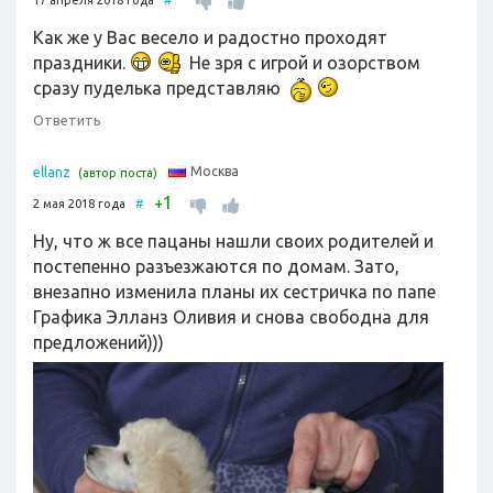
17 апреля 2018 года
#
Как же у Вас весело и радостно проходят
праздники.
Не зря с игрой и озорством
сразу пуделька представляю
Ответить
Москва
ellanz
(автор поста)
1
+
2 мая 2018 года
#
Ну, что ж все пацаны нашли своих родителей и
постепенно разъезжаются по домам. Зато,
внезапно изменила планы их сестричка по папе
Графика Элланз Оливия и снова свободна для
предложений)))