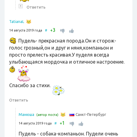
↑
Ответить
TatianaL
3
+
14 августа 2019 года
#
Пудель- прекрасная порода.Он и сторож-
голос грозный,он и друг и няня,компаньон и
просто прелесть красивая.У пуделя всегда
улыбающаяся мордочка и отличное настроение.
Спасибо за стихи.
Ответить
Санкт-Петербург
Манюша
(автор поста)
1
+
14 августа 2019 года
#
Пудель - собака-компаньон. Пудели очень