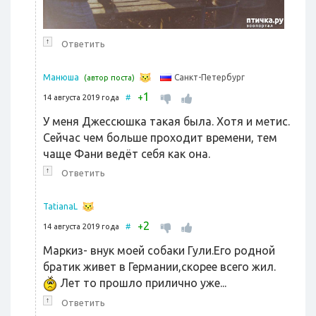
↑
Ответить
Санкт-Петербург
Манюша
(автор поста)
1
+
14 августа 2019 года
#
У меня Джессюшка такая была. Хотя и метис.
Сейчас чем больше проходит времени, тем
чаще Фани ведёт себя как она.
↑
Ответить
TatianaL
2
+
14 августа 2019 года
#
Маркиз- внук моей собаки Гули.Его родной
братик живет в Германии,скорее всего жил.
Лет то прошло прилично уже...
↑
Ответить