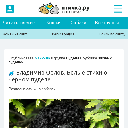
Читать свежее
Кошки
Собаки
Все группы
Войти на сайт
Регистрация
Поиск по сайту
Опубликовала
Манюша
в группе
Пудели
в рубрике
Жизнь с
пуделем
Владимир Орлов. Белые стихи о
черном пуделе.
Разделы:
стихи о собаках