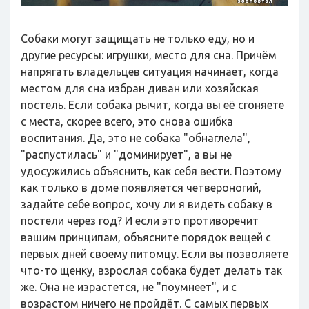
Собаки могут защищать не только еду, но и
другие ресурсы: игрушки, место для сна. Причём
напрягать владельцев ситуация начинает, когда
местом для сна избран диван или хозяйская
постель. Если собака рычит, когда вы её сгоняете
с места, скорее всего, это снова ошибка
воспитания. Да, это не собака "обнаглела",
"распустилась" и "доминирует", а вы не
удосужились объяснить, как себя вести. Поэтому
как только в доме появляется четвероногий,
задайте себе вопрос, хочу ли я видеть собаку в
постели через год? И если это противоречит
вашим принципам, объясните порядок вещей с
первых дней своему питомцу. Если вы позволяете
что-то щенку, взрослая собака будет делать так
же. Она не израстется, не "поумнеет", и с
возрастом ничего не пройдёт. С самых первых