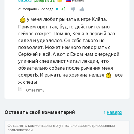
Казань
ulitocka
(автор поста)
1
+
21 февраля 2022 года
#
у меня любит рычать в игре Клёпа.
Причём орёт так, будто действительно
сейчас сожрет. Помню, Кеша в первый раз
сидел и удивлялся. Он себе такого не
позволяет. Может немного поворчать с
Серёжей и всё. А вот с Ежом нам очередной
уличный специалист читал лекции, что
обязательно собака после рычания меня
сожретЬ. И рычать на хозяина нельзя
все
ж спецы
↑
Ответить
Оставить свой комментарий
↑
наверх