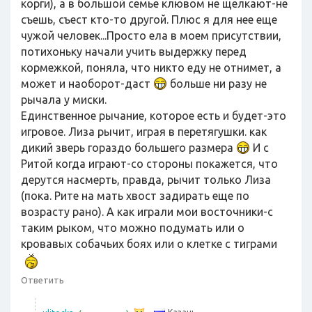
корги), а в большой семье клювом не щелкают-не
съешь, съест кто-то другой. Плюс я для нее еще
чужой человек...Просто ела в моем присутствии,
потихоньку начали учить выдержку перед
кормежкой, поняла, что никто еду не отнимет, а
может и наоборот-даст
больше ни разу не
рычала у миски.
Единственное рычание, которое есть и будет-это
игровое. Лиза рычит, играя в перетягушки. как
дикий зверь гораздо большего размера
И с
Ритой когда играют-со стороны покажется, что
дерутся насмерть, правда, рычит только Лиза
(пока. Рите на мать хвост задирать еще по
возрасту рано). А как играли мои восточники-с
таким рыком, что можно подумать или о
кровавых собачьих боях или о клетке с тиграми
Ответить