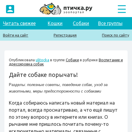
Читать свежее
Кошки
Собаки
Все группы
Войти на сайт
Регистрация
Поиск по сайту
Опубликовала
ulitocka
в группе
Собаки
в рубрике
Воспитание и
дрессировка собак
Дайте собаке порычать!
Разделы:
полезные советы
,
поведение собак
,
уход за
животными
,
меры предосторожности с собаками
Когда собираюсь написать новый материал на
портал, всегда просматриваю, а что ещё пишут
по этому вопросу в интернете или книгах. О
рычание мне пришлось почитать почему-то
исключительно материалы, связанные с