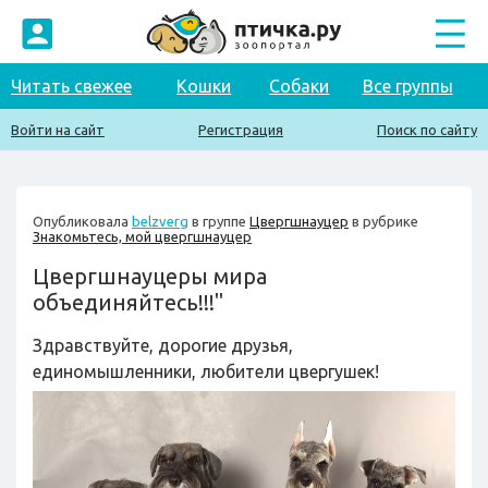
Читать свежее
Кошки
Собаки
Все группы
Войти на сайт
Регистрация
Поиск по сайту
Опубликовала
belzverg
в группе
Цвергшнауцер
в рубрике
Знакомьтесь, мой цвергшнауцер
Цвергшнауцеры мира
объединяйтесь!!!"
Здравствуйте, дорогие друзья,
единомышленники, любители цвергушек!