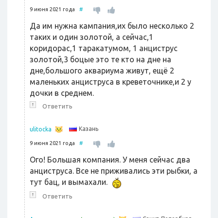
9 июня 2021 года
#
Да им нужна кампания,их было несколько 2
таких и один золотой, а сейчас,1
коридорас,1 таракатумом, 1 анциструс
золотой,3 боцые это те кто на дне на
дне,большого аквариума живут, ещё 2
маленьких анциструса в креветочнике,и 2 у
дочки в среднем.
↑
Ответить
Казань
ulitocka
9 июня 2021 года
#
Ого! Большая компания. У меня сейчас два
анциструса. Все не приживались эти рыбки, а
тут бац, и вымахали.
↑
Ответить