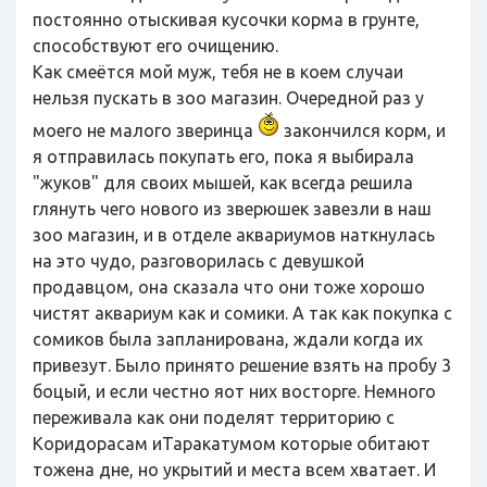
постоянно отыскивая кусочки корма в грунте,
способствуют его очищению.
Как смеётся мой муж, тебя не в коем случаи
нельзя пускать в зоо магазин. Очередной раз у
моего не малого зверинца
закончился корм, и
я отправилась покупать его, пока я выбирала
"жуков" для своих мышей, как всегда решила
глянуть чего нового из зверюшек завезли в наш
зоо магазин, и в отделе аквариумов наткнулась
на это чудо, разговорилась с девушкой
продавцом, она сказала что они тоже хорошо
чистят аквариум как и сомики. А так как покупка с
сомиков была запланирована, ждали когда их
привезут. Было принято решение взять на пробу 3
боцый, и если честно яот них восторге. Немного
переживала как они поделят территорию с
Коридорасам иТаракатумом которые обитают
тожена дне, но укрытий и места всем хватает. И