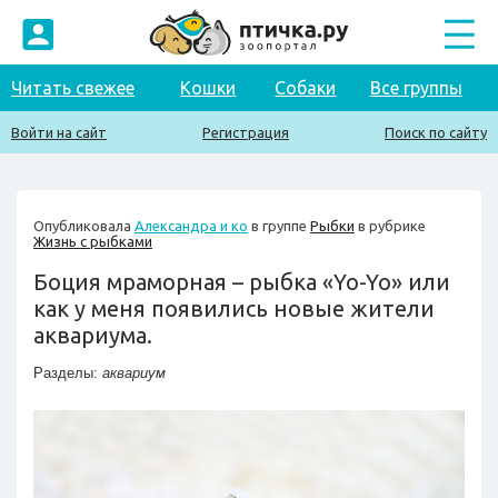
Читать свежее
Кошки
Собаки
Все группы
Войти на сайт
Регистрация
Поиск по сайту
Опубликовала
Александра и ко
в группе
Рыбки
в рубрике
Жизнь с рыбками
Боция мраморная – рыбка «Yo-Yo» или
как у меня появились новые жители
аквариума.
Разделы:
аквариум