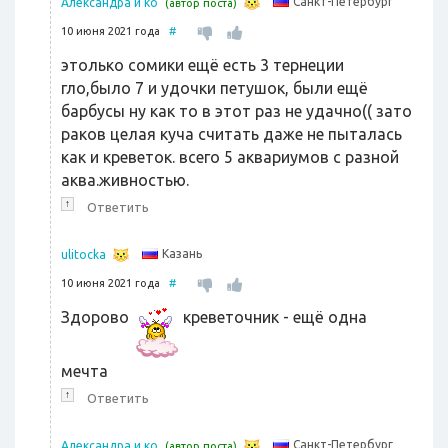
Санкт-Петербург
Александра и ко
(автор поста)
10 июня 2021 года
#
этолько сомики ещё есть 3 тернеции
гло,было 7 и удочки петушок, были ещё
барбусы ну как то в этот раз не удачно(( зато
раков целая куча считать даже не пыталась
как и креветок. всего 5 аквариумов с разной
аква.живностью.
↑
Ответить
Казань
ulitocka
10 июня 2021 года
#
Здорово
креветочник - ещё одна
мечта
↑
Ответить
Санкт-Петербург
Александра и ко
(автор поста)