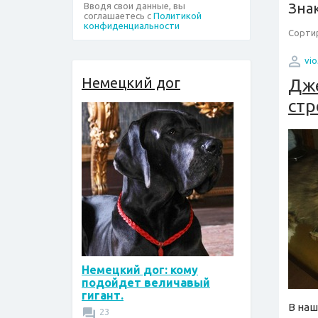
Зна
Вводя свои данные, вы
соглашаетесь с
Политикой
конфиденциальности
Сортир
vio
Немецкий дог
Дже
стр
Немецкий дог: кому
подойдет величавый
гигант.
В наш
23