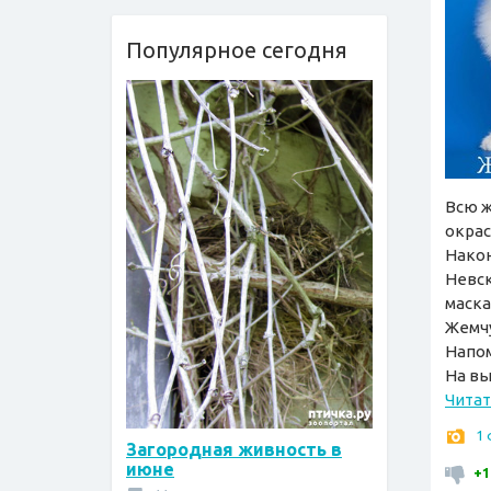
Популярное сегодня
Всю ж
окрас
Након
Невск
маска
Жемчу
Напом
На вы
Читат
1
Загородная живность в
июне
+1