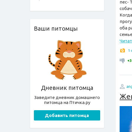
пес- 
собач
Когда
прогу
Ваши питомцы
оба р
семье
Читат
1
+3
an
Дневник питомца
Жем
Заведите дневник домашнего
питомца на Птичка.ру
Добавить питомца