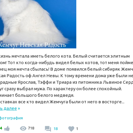
изнь мечтала иметь белого кота. Белый считается элитным
ом! Тот кто когда-нибудь видел белых котов, тот меня пойме
ец моя мечта сбылась! В доме появился белый сибиряк Жемч
ая Радость оф Ангел Невы. К тому времени дома уже были н
радные Ярослав, Тэффи и Триара из питомника Львиное Сер
г сразу выбрал мужа. По характеру он более спокойный.
инает большого белого медведя.
ставках все кто видел Жемчуга были от него в восторге...
ь далее
»
 фотография
4
718
18
1