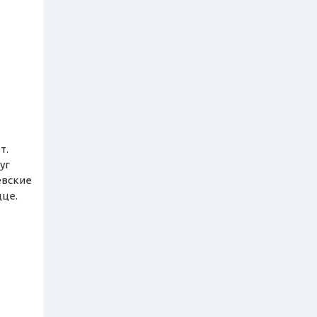
т.
уг
евские
дце.