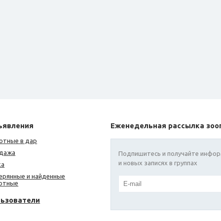
ъявления
Еженедельная рассылка зоо
отные в дар
дажа
Подпишитесь и получайте инфор
и новых записях в группах
ка
ерянные и найденные
отные
льзователи