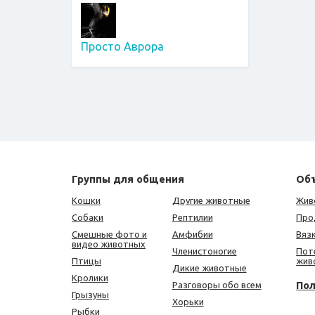
Просто Аврора
Группы для общения
Об
Кошки
Другие животные
Жив
Собаки
Рептилии
Про
Смешные фото и
Амфибии
Вяз
видео животных
Членистоногие
Пот
Птицы
жив
Дикие животные
Кролики
По
Разговоры обо всем
Грызуны
Хорьки
Рыбки