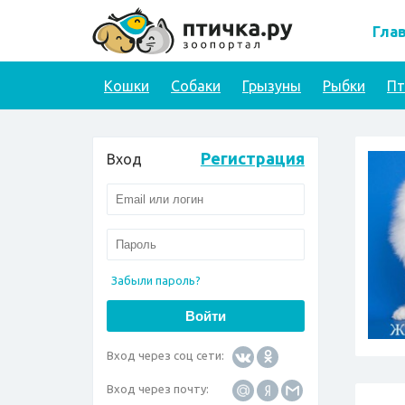
Гла
Кошки
Собаки
Грызуны
Рыбки
П
Регистрация
Вход
Забыли пароль?
Вход через соц сети:
Вход через почту: