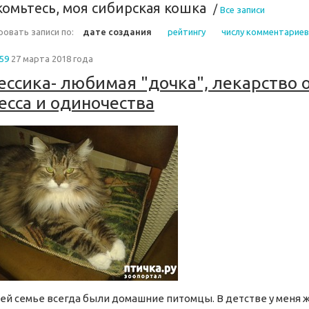
комьтесь, моя сибирская кошка
/
Все записи
овать записи по:
дате создания
рейтингу
числу комментариев
59
27 марта 2018 года
ссика- любимая "дочка", лекарство 
есса и одиночества
ей семье всегда были домашние питомцы. В детстве у меня 