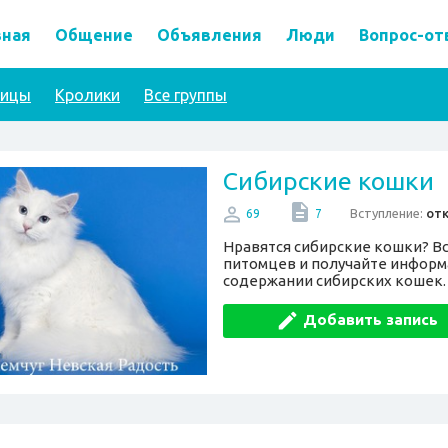
вная
Общение
Объявления
Люди
Вопрос-от
тицы
Кролики
Все группы
Сибирские кошки
Вступление:
от
69
7
Нравятся сибирские кошки? Вс
питомцев и получайте информ
содержании сибирских кошек.
Добавить запись