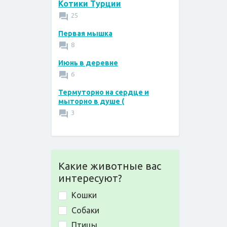
Котики Турции
25
Первая мышка
8
Июнь в деревне
6
Термуторно на сердце и
мыторно в душе (
3
Какие животные вас
интересуют?
Кошки
Собаки
Птицы