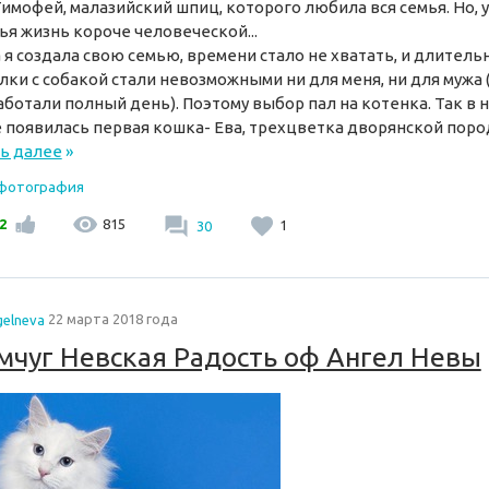
Тимофей, малазийский шпиц, которого любила вся семья. Но, 
ья жизнь короче человеческой...
 я создала свою семью, времени стало не хватать, и длител
лки с собакой стали невозможными ни для меня, ни для мужа 
аботали полный день). Поэтому выбор пал на котенка. Так в 
 появилась первая кошка- Ева, трехцветка дворянской пород
ь далее
»
 фотография
2
815
30
1
gelneva
22 марта 2018 года
чуг Невская Радость оф Ангел Невы