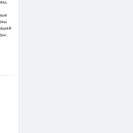
увы,
ьные
(мы
нашей
ы...