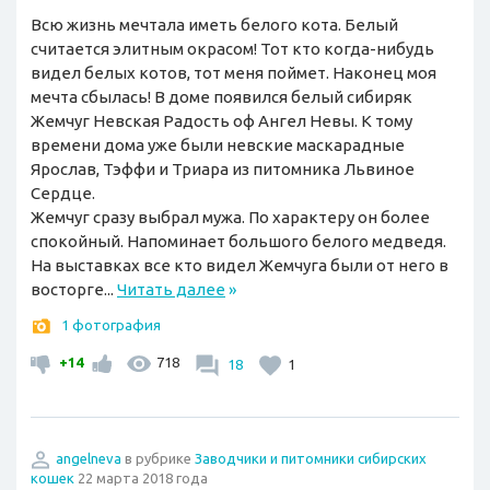
Всю жизнь мечтала иметь белого кота. Белый
считается элитным окрасом! Тот кто когда-нибудь
видел белых котов, тот меня поймет. Наконец моя
мечта сбылась! В доме появился белый сибиряк
Жемчуг Невская Радость оф Ангел Невы. К тому
времени дома уже были невские маскарадные
Ярослав, Тэффи и Триара из питомника Львиное
Сердце.
Жемчуг сразу выбрал мужа. По характеру он более
спокойный. Напоминает большого белого медведя.
На выставках все кто видел Жемчуга были от него в
восторге...
Читать далее
»
1 фотография
+14
718
18
1
angelneva
в рубрике
Заводчики и питомники сибирских
кошек
22 марта 2018 года