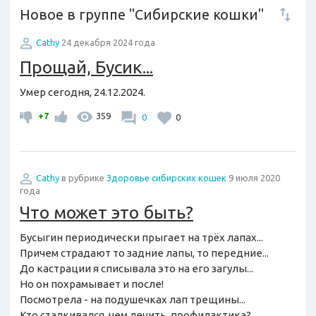
Новое в группе "Сибирские кошки"
Cathy
24 декабря 2024 года
Прощай, Бусик...
Умер сегодня, 24.12.2024.
+7
359
0
0
Cathy
в рубрике
Здоровье сибирских кошек
9 июля 2020
года
Что может это быть?
Бусыгин периодически прыгает на трёх лапах...
Причем страдают то задние лапы, то передние...
До кастрации я списывала это на его загулы...
Но он похрамывает и после!
Посмотрела - на подушечках лап трещины...
Кто сталкивался, чем лечить, профилактика?