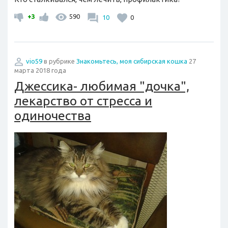
+3
590
10
0
vio59
в рубрике
Знакомьтесь, моя сибирская кошка
27
марта 2018 года
Джессика- любимая "дочка",
лекарство от стресса и
одиночества