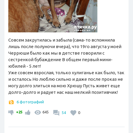
Совсем закрутилась и забыла (сама-то вспомнила
лишь после полуночи вчера), что 19го августа у моей
Черрюши было как мы в детстве говорили с
сестренкой бубаждение В общем первый мини-
юбилей - 5 лет!
Уже совсем взрослая, только хулиганье как было, так
и осталось Но люблю сильно и даже после проказ не
могу долго злиться на мою Хрюшу Пусть живет еще
долго-долго и радует нас наш мелкий позитивчик!
6 фотографий
+25
645
54
0