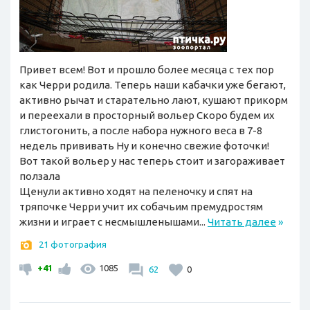
Привет всем! Вот и прошло более месяца с тех пор
как Черри родила. Теперь наши кабачки уже бегают,
активно рычат и старательно лают, кушают прикорм
и переехали в просторный вольер Скоро будем их
глистогонить, а после набора нужного веса в 7-8
недель прививать Ну и конечно свежие фоточки!
Вот такой вольер у нас теперь стоит и загораживает
ползала
Щенули активно ходят на пеленочку и спят на
тряпочке Черри учит их собачьим премудростям
жизни и играет с несмышленышами...
Читать далее
»
21 фотография
+41
1085
62
0