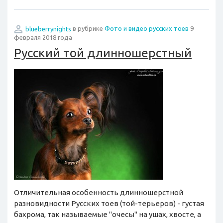
blueberrynights
в рубрике
Фото и видео русских тоев
9
февраля 2018 года
Русский той длинношерстный
Отличительная особенность длинношерстной
разновидности Русских тоев (той-терьеров) - густая
бахрома, так называемые "очесы" на ушах, хвосте, а