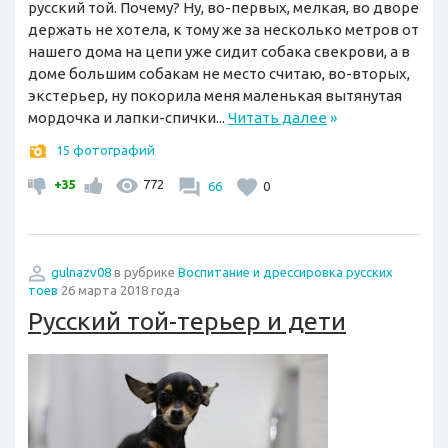
русский той. Почему? Ну, во-первых, мелкая, во дворе
держать не хотела, к тому же за несколько метров от
нашего дома на цепи уже сидит собака свекрови, а в
доме большим собакам не место считаю, во-вторых,
экстерьер, ну покорила меня маленькая вытянутая
мордочка и лапки-спички...
Читать далее
»
15 фотографий
+35
772
66
0
gulnazv08
в рубрике
Воспитание и дрессировка русских
тоев
26 марта 2018 года
Русский той-терьер и дети