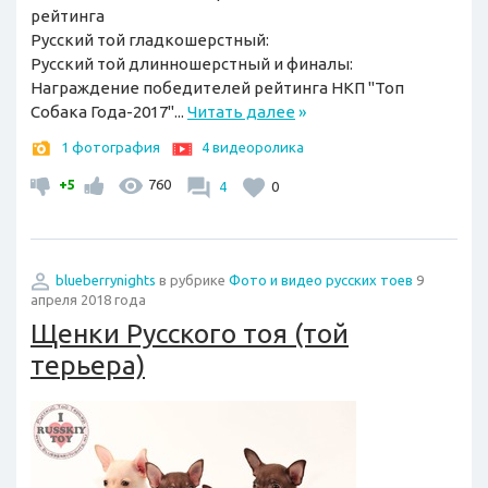
рейтинга
Русский той гладкошерстный:
Русский той длинношерстный и финалы:
Награждение победителей рейтинга НКП "Топ
Собака Года-2017"...
Читать далее
»
1 фотография
4 видеоролика
+5
760
4
0
blueberrynights
в рубрике
Фото и видео русских тоев
9
апреля 2018 года
Щенки Русского тоя (той
терьера)