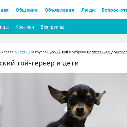
вная
Общение
Объявления
Люди
Вопрос-от
тицы
Кролики
Все группы
иковала
gulnazv08
в группе
Русский той
в рубрике
Воспитание и дрессиро
ский той-терьер и дети