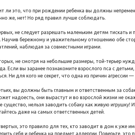
ит ли это, что при рождении ребенка вы должны непрем
чно же, нет! Но ряд правил лучше соблюдать.
ервых, не следует разрешать маленьким детям тискать и 
. Научив бережному и уважительному отношению обе сто
атлений, наблюдая за совместными играми.
торых, не смотря на небольшие размеры, той-терьер нужда
да. Если вы заранее познакомите взрослого пса с детьми, 
ся. Ни для кого не секрет, что одна из причин агрессии — 
етьих, вы должны быть главным и ответственным за собак
ожет надоесть, они вырастут и во взрослой жизни не окаж
е существо, нельзя заводить собаку как живую игрушку! И
гайтесь даже на самых ответственных детей.
твертых, это правило для тех, кто заводит в дом к уже 
ерить себя и ребенка на предмет аллергии. Поверьте, это