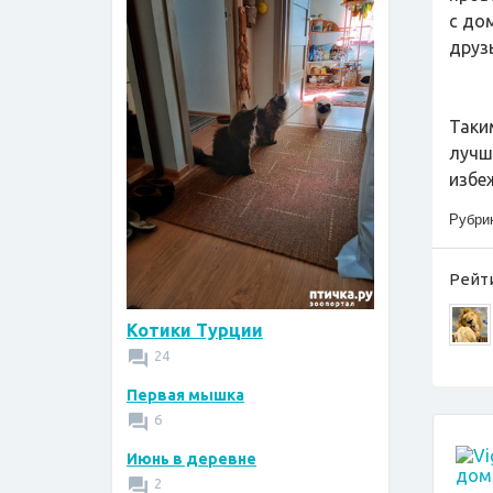
с до
друз
Таки
лучш
избе
Рубри
Рейти
Котики Турции
24
Первая мышка
6
Июнь в деревне
2