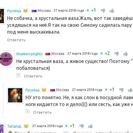
1
+
27 марта 2018 года
#
Москва
Руслёна
Не собачка, а хрустальная ваза.Жаль, вот так заведёшь
усядешься на неё.Я так на свою Симону садилась пару 
под меня выскакивала.
Ответить
2
+
27 марта 2018 года
#
Москва
blueberrynights
Не хрустальная ваза, а живое существо! Поэтому 
побаловаться)
↑
Ответить
1
+
27 марта 2018 года
#
Москва
Руслёна
НУ это понятно. Не, я как слон в посудной ла
ноги кидается то и дело((() или сесть, как уже
↑
Ответить
1
+
27 марта 2018 года
#
TatianaL