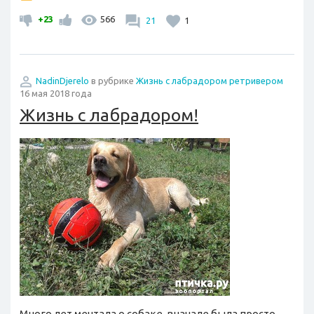
+23
566
21
1
NadinDjerelo
в рубрике
Жизнь с лабрадором ретривером
16 мая 2018 года
Жизнь с лабрадором!
Много лет мечтала о собаке, вначале была просто