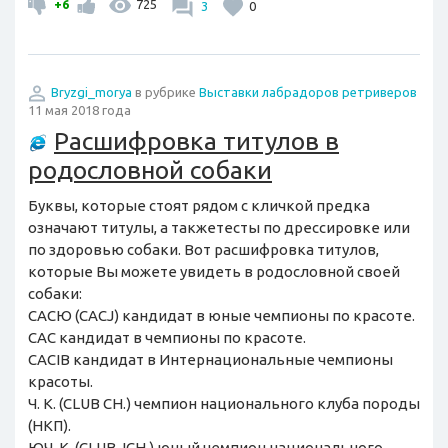
+6
725
3
0
Bryzgi_morya
в рубрике
Выставки лабрадоров ретриверов
11 мая 2018 года
Расшифровка титулов в
родословной собаки
Буквы, которые стоят рядом с кличкой предка
означают титулы, а такжетесты по дрессировке или
по здоровью собаки. Вот расшифровка титулов,
которые Вы можете увидеть в родословной своей
собаки:
CACЮ (CACJ) кандидат в юные чемпионы по красоте.
САС кандидат в чемпионы по красоте.
CACIB кандидат в Интернациональные чемпионы
красоты.
Ч. К. (CLUB CH.) чемпион национального клуба породы
(НКП).
ЮЧ. К. (CLUB JCH.) юный чемпион национального