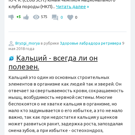
клуба породы (НКП)...
Читать далее
»
+5
575
0
0
Bryzgi_morya
в рубрике
Здоровье лабрадора ретривера
9
мая 2018 года
Кальций - всегда ли он
полезен.
Кальций это один из основных строительных
элементов в организме как людей так и зверей. Он
отвечает за свертываемость крови, сокращаемость
мышц, возбудимость нервной системы. Многие
беспокоятся о не хватке кальция в организме, но
мало кто задумывается о его избытке, а это не мало
важно, так как при недостатке кальция у щенков
может развиться рахит, задержка роста, запоздалая
смена зубов, а при избытке - остеохондроз,