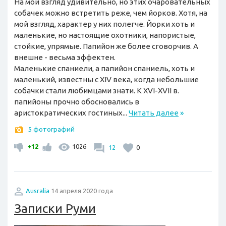
На мой взгляд удивительно, но этих очаровательных
собачек можно встретить реже, чем йорков. Хотя, на
мой взгляд, характер у них полегче. Йорки хоть и
маленькие, но настоящие охотники, напористые,
стойкие, упрямые. Папийон же более сговорчив. А
внешне - весьма эффектен.
Маленькие спаниели, а папийон спаниель, хоть и
маленький, известны с XIV века, когда небольшие
собачки стали любимцами знати. К XVI-XVII в.
папийоны прочно обосновались в
аристократических гостиных...
Читать далее
»
5 фотографий
+12
1026
12
0
Ausralia
14 апреля 2020 года
Записки Руми