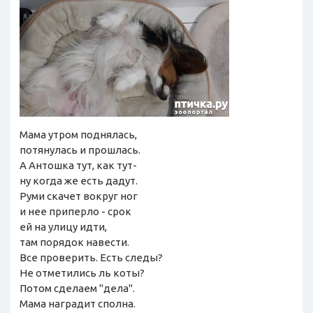
Мама утром поднялась,
потянулась и прошлась.
А Антошка тут, как тут-
ну когда же есть дадут.
Руми скачет вокруг ног
и нее приперло - срок
ей на улицу идти,
там порядок навести.
Все проверить. Есть следы?
Не отметились ль коты?
Потом сделаем "дела".
Мама наградит сполна.