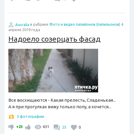
Ausralia
в рубрике
Фото и видео папийонов (папильонов)
4
апреля 2019 года
Надоело созерцать фасад
Все восхищаются - Какая прелесть, Сладенькая...
А я при прогулках вижу только попу, а хочется...
3 фотографии
+23
631
25
0