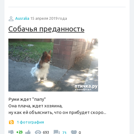
Ausralia
15 апреля 2019 года
Собачья преданность
Руми ждет "папу"
Она плача, ждет хозяина,
ну как ей объяснить, что он прибудет скоро...
1 фотография
+23
693
73
0