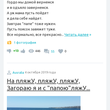
Гордо мы домой вернемся
и в одъяло завернемся.
А уж мама пусть пойдет
и дела себе найдет.
Завтрак "папе" тоже нужен.
Пусть поясок завяжет туже.
Все нормально, все прекрасно...
Читать далее
»
1 фотография
+13
446
55
0
Ausralia
4 октября 2019 года
На пляжУ, пляжУ, пляжУ,
Загораю я и с "папою"ляжУ...