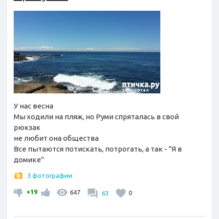
У нас весна
Мы ходили на пляж, но Руми спряталась в свой
рюкзак
не любит она общества
Все пытаются потискать, потрогать, а так - "Я в
домике"
3 фотографии
+19
647
63
0