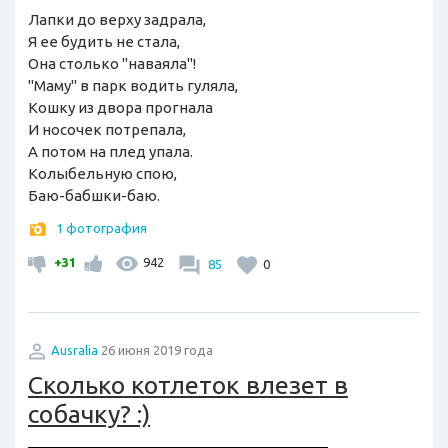
Лапки до верху задрала,
Я ее будить не стала,
Она столько "наваяла"!
"Маму" в парк водить гуляла,
Кошку из двора прогнала
И носочек потрепала,
А потом на плед упала.
Колыбельную спою,
Баю-бабшки-баю.
1 фотография
+31
942
85
0
Ausralia
26 июня 2019 года
Сколько котлеток влезет в
собачку? :)