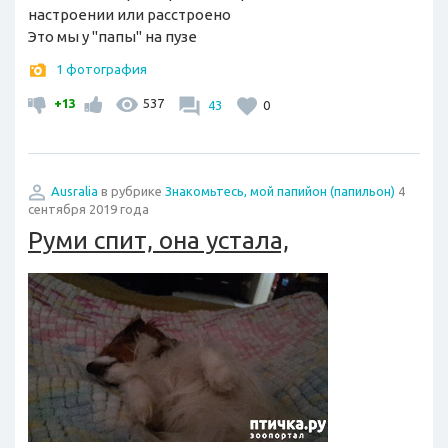
настроении или расстроено
Это мы у "папы" на пузе
1 фотография
+13
537
43
0
Ausralia
в рубрике
Знакомьтесь, мой папийон (папильон)
4
сентября 2019 года
Руми спит, она устала,