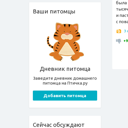
была 
тысяч
Ваши питомцы
и пас
с пов
3
+9
Дневник питомца
Заведите дневник домашнего
питомца на Птичка.ру
Добавить питомца
Сейчас обсуждают