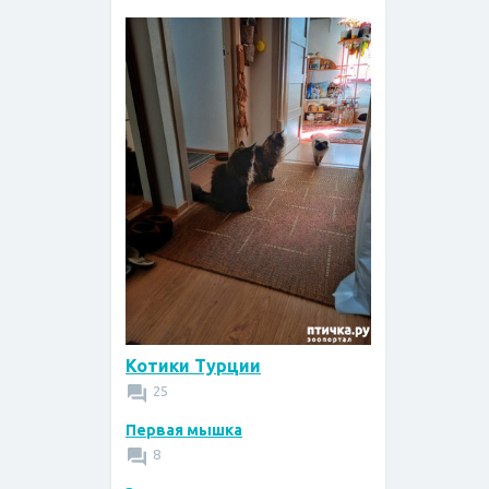
Котики Турции
25
Первая мышка
8