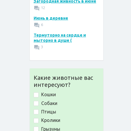
Загородная живность в июне
12
Июнь в деревне
6
Термуторно на сердце и
мыторно в душе (
3
Какие животные вас
интересуют?
Кошки
Собаки
Птицы
Кролики
Грызуны