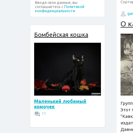
Сортир
Вводя свои данные, вы
соглашаетесь с
Политикой
конфиденциальности
ga
О к
Бомбейская кошка
Маленький любимый
Групп
комочек
Этот 
17
"Кавк
издат
Давны