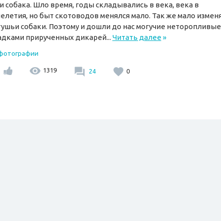
и собака. Шло время, годы складывались в века, века в
елетия, но быт скотоводов менялся мало. Так же мало измен
тушьи собаки. Поэтому и дошли до нас могучие неторопливые
адками прирученных дикарей...
Читать далее
»
 фотографии
1319
24
0