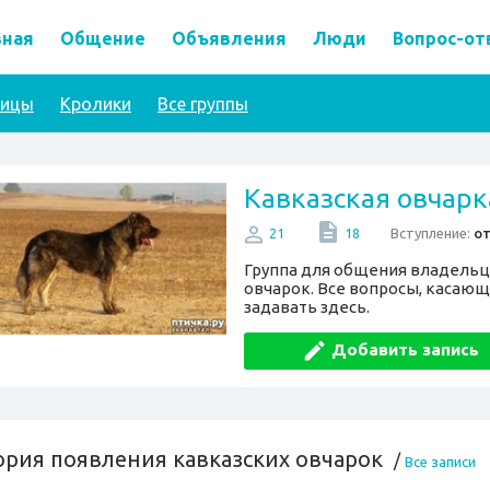
вная
Общение
Объявления
Люди
Вопрос-от
тицы
Кролики
Все группы
Кавказская овчарк
Вступление:
о
21
18
Группа для общения владельц
овчарок. Все вопросы, касаю
задавать здесь.
Добавить запись
ория появления кавказских овчарок
/
Все записи