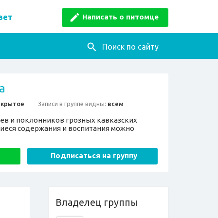
Написать о питомце
вет
Поиск по сайту
а
ткрытое
Записи в группе видны:
всем
ев и поклонников грозных кавказских
щиеся содержания и воспитания можно
Подписаться на группу
Владелец группы