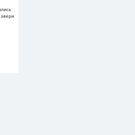
ялись
 звери