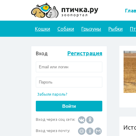
Гла
Кошки
Собаки
Грызуны
Рыбки
П
Регистрация
Вход
Забыли пароль?
Вход через соц сети:
Ист
Вход через почту: