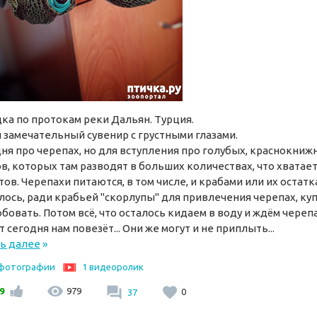
ка по протокам реки Дальян. Турция.
 замечательный сувенир с грустными глазами.
ня про черепах, но для вступления про голубых, краснокниж
в, которых там разводят в больших количествах, что хватает
тов. Черепахи питаются, в том числе, и крабами или их остатк
ось, ради крабьей "скорлупы" для привлечения черепах, куп
бовать. Потом всё, что осталось кидаем в воду и ждём черепа
 сегодня нам повезёт... Они же могут и не приплыть...
ь далее
»
 фотографии
1 видеоролик
9
979
37
0