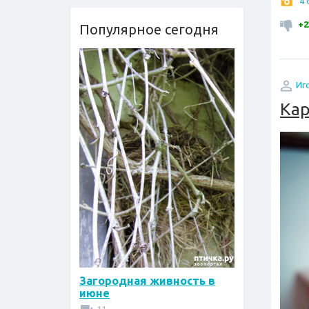
4
+2
Популярное сегодня
Иг
Кар
Загородная живность в
июне