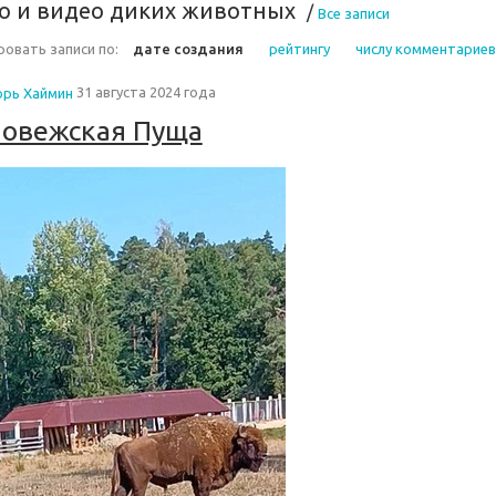
о и видео диких животных
/
Все записи
овать записи по:
дате создания
рейтингу
числу комментариев
орь Хаймин
31 августа 2024 года
овежская Пуща