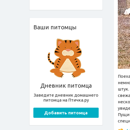
Ваши питомцы
Поеха
немно
Дневник питомца
штук.
Заведите дневник домашнего
свежа
питомца на Птичка.ру
неско
увиде
Добавить питомца
Пущи 
специ