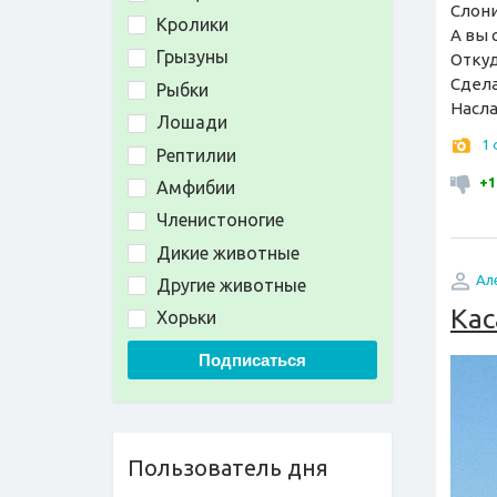
Слони
Кролики
А вы 
Грызуны
Откуд
Сдела
Рыбки
Насла
Лошади
1
Рептилии
+1
Амфибии
Членистоногие
Дикие животные
Ал
Другие животные
Кас
Хорьки
Подписаться
Пользователь дня