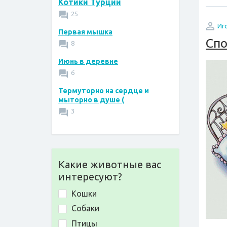
Котики Турции
25
Иг
Первая мышка
Спо
8
Июнь в деревне
6
Термуторно на сердце и
мыторно в душе (
3
Какие животные вас
интересуют?
Кошки
Собаки
Птицы