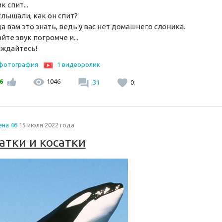
к спит...
слышали, как он спит?
а вам это знать, ведь у вас нет домашнего слоника.
йте звук погромче и...
ждайтесь!
 фотография
1 видеоролик
6
1046
31
0
ена 46
15 июля 2022 года
атки и косатки