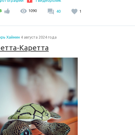
 фотографии
1 видеоролик
3
1090
40
1
орь Хаймин
4 августа 2024 года
етта-Каретта