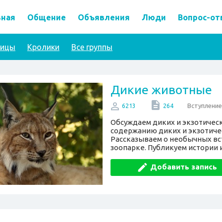
вная
Общение
Объявления
Люди
Вопрос-от
тицы
Кролики
Все группы
Дикие животные
Вступление
6213
264
Обсуждаем диких и экзотичес
содержанию диких и экзотиче
Рассказываем о необычных вс
зоопарке. Публикуем истории
Добавить запись