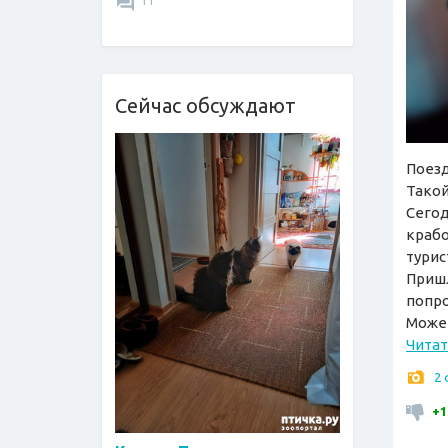
11
Сейчас обсуждают
Поезд
Такой
Сегод
крабо
турис
Пришл
попро
Может
Читат
2
+1