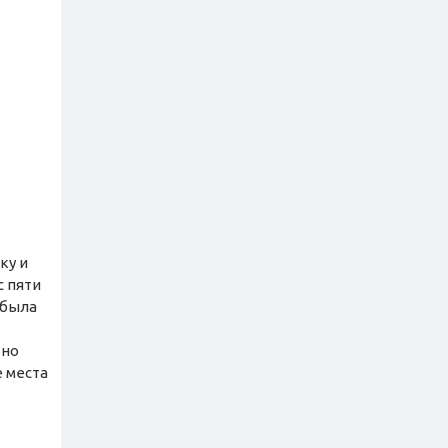
ку и
с пяти
 была
 но
е места