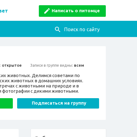
Написать о питомце
вет
Поиск по сайту
:
открытое
Записи в группе видны:
всем
ких животных. Делимся советами по
ских животных в домашних условиях.
тречах с животными на природе и в
 и фотографии с дикими животными.
Подписаться на группу