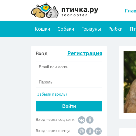
Гла
Кошки
Собаки
Грызуны
Рыбки
П
Регистрация
Вход
Забыли пароль?
Вход через соц сети:
Вход через почту: