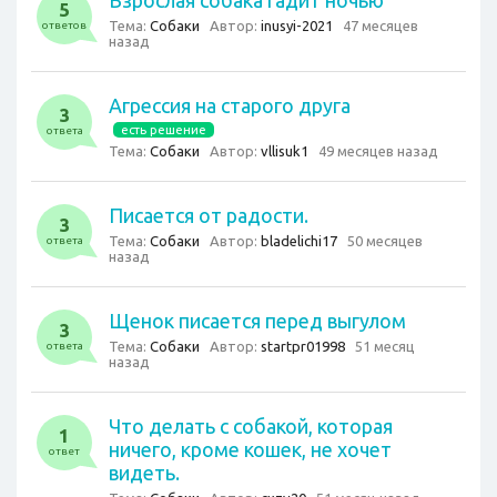
Взрослая собака гадит ночью
5
Тема:
Собаки
Автор:
inusyi-2021
47 месяцев
ответов
назад
Агрессия на старого друга
3
есть решение
ответа
Тема:
Собаки
Автор:
vllisuk1
49 месяцев назад
Писается от радости.
3
Тема:
Собаки
Автор:
bladelichi17
50 месяцев
ответа
назад
Щенок писается перед выгулом
3
Тема:
Собаки
Автор:
startpr01998
51 месяц
ответа
назад
Что делать с собакой, которая
1
ничего, кроме кошек, не хочет
ответ
видеть.