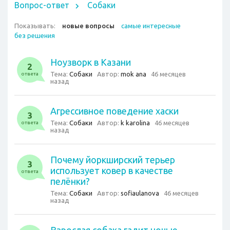
Вопрос-ответ
Собаки
Показывать:
новые вопросы
самые интересные
без решения
Ноузворк в Казани
2
Тема:
Собаки
Автор:
mok ana
46 месяцев
ответа
назад
Агрессивное поведение хаски
3
Тема:
Собаки
Автор:
k karolina
46 месяцев
ответа
назад
Почему йоркширский терьер
3
использует ковер в качестве
ответа
пелёнки?
Тема:
Собаки
Автор:
sofiaulanova
46 месяцев
назад