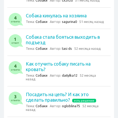
Тема:
Собаки
Автор:
cxzv20
51 месяц назад
Собака кинулась на хозяина
4
Тема:
Собаки
Автор:
sagurina0
51 месяц назад
ответа
Собака стала бояться выходить в
1
подъезд
ответ
Тема:
Собаки
Автор:
tasi ds
52 месяца назад
Как отучить собаку писать на
4
кровать?
ответа
Тема:
Собаки
Автор:
da6ylka12
52 месяца
назад
Посадить на цепь? И как это
3
сделать правильно?
ответа
есть решение
Тема:
Собаки
Автор:
ogloblina75
52 месяца
назад