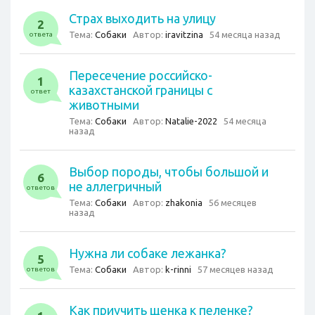
Страх выходить на улицу
2
Тема:
Собаки
Автор:
iravitzina
54 месяца назад
ответа
Пересечение российско-
1
казахстанской границы с
ответ
животными
Тема:
Собаки
Автор:
Natalie-2022
54 месяца
назад
Выбор породы, чтобы большой и
6
не аллегричный
ответов
Тема:
Собаки
Автор:
zhakonia
56 месяцев
назад
Нужна ли собаке лежанка?
5
Тема:
Собаки
Автор:
k-rinni
57 месяцев назад
ответов
Как приучить щенка к пеленке?