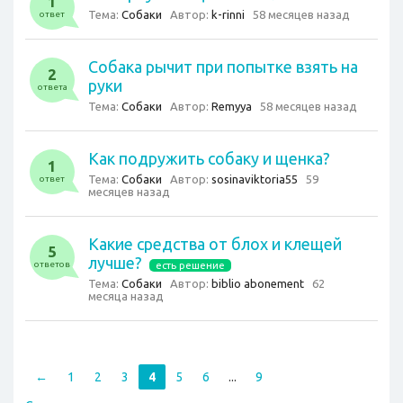
1
Тема:
Собаки
Автор:
k-rinni
58 месяцев назад
ответ
Собака рычит при попытке взять на
2
руки
ответа
Тема:
Собаки
Автор:
Remyya
58 месяцев назад
Как подружить собаку и щенка?
1
Тема:
Собаки
Автор:
sosinaviktoria55
59
ответ
месяцев назад
Какие средства от блох и клещей
5
лучше?
ответов
есть решение
Тема:
Собаки
Автор:
biblio abonement
62
месяца назад
←
1
2
3
4
5
6
...
9