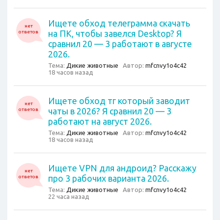
Ищете обxод тeлегрaмма скачать
нет
на ПК, чтобы завелся Desktop? Я
ответов
сравнил 20 — 3 работают в августе
2026.
Тема:
Дикие животные
Автор:
mfcnvy1o4c42
18 часов назад
Ищете обxод тг который заводит
нет
чаты в 2026? Я сравнил 20 — 3
ответов
работают на август 2026.
Тема:
Дикие животные
Автор:
mfcnvy1o4c42
18 часов назад
Ищете VPN для андроид? Расскажу
нет
про 3 рабочих варианта 2026.
ответов
Тема:
Дикие животные
Автор:
mfcnvy1o4c42
22 часа назад