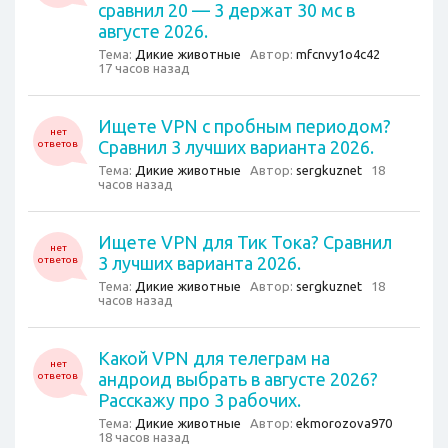
сравнил 20 — 3 держат 30 мс в
августе 2026.
Тема:
Дикие животные
Автор:
mfcnvy1o4c42
17 часов назад
Ищете VPN с пробным периодом?
нет
Сравнил 3 лучших варианта 2026.
ответов
Тема:
Дикие животные
Автор:
sergkuznet
18
часов назад
Ищете VPN для Тик Тока? Сравнил
нет
3 лучших варианта 2026.
ответов
Тема:
Дикие животные
Автор:
sergkuznet
18
часов назад
Какой VPN для тeлегрaм на
нет
андроид выбрать в августе 2026?
ответов
Расскажу про 3 рабочих.
Тема:
Дикие животные
Автор:
ekmorozova970
18 часов назад