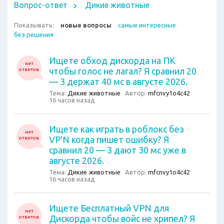
Вопрос-ответ
Дикие животные
Показывать:
новые вопросы
самые интересные
без решения
Ищете обxод диcкорда на ПК
нет
чтобы голос не лагал? Я сравнил 20
ответов
— 3 держат 40 мс в августе 2026.
Тема:
Дикие животные
Автор:
mfcnvy1o4c42
16 часов назад
Ищете как играть в роблокс без
нет
VP'N когда пишет ошибку? Я
ответов
сравнил 20 — 3 дают 30 мс уже в
августе 2026.
Тема:
Дикие животные
Автор:
mfcnvy1o4c42
16 часов назад
Ищете Бесплатный VPN для
нет
Диcкорда чтобы войс не хрипел? Я
ответов