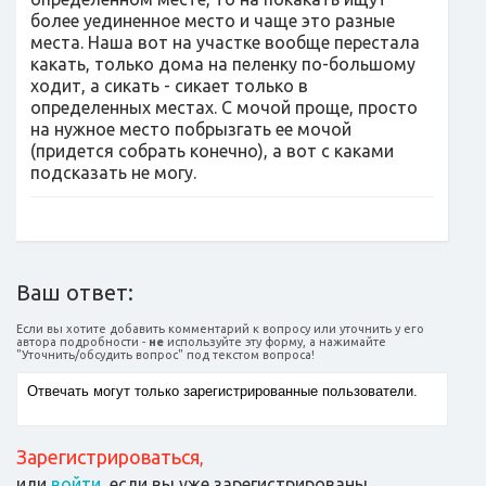
более уединенное место и чаще это разные
места. Наша вот на участке вообще перестала
какать, только дома на пеленку по-большому
ходит, а сикать - сикает только в
определенных местах. С мочой проще, просто
на нужное место побрызгать ее мочой
(придется собрать конечно), а вот с каками
подсказать не могу.
Ваш ответ:
Если вы хотите добавить комментарий к вопросу или уточнить у его
автора подробности -
не
используйте эту форму, а нажимайте
"Уточнить/обсудить вопрос" под текстом вопроса!
Зарегистрироваться
,
или
войти
, если вы уже зарегистрированы.