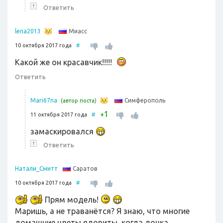
↑
Ответить
Миасс
lena2013
10 октября 2017 года
#
Какой же он красавчик!!!!!
Ответить
Симферополь
Mari67na
(автор поста)
1
+
11 октября 2017 года
#
замаскировался
↑
Ответить
Саратов
Натали_Смитт
10 октября 2017 года
#
Прям модель!
Маришь, а не траванётся? Я знаю, что многие
домашние цветы ядовиты, когда дочка