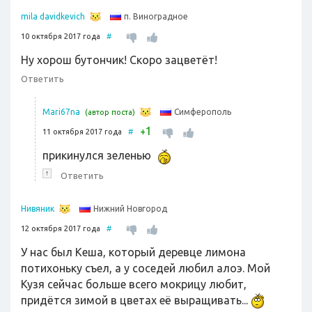
п. Виноградное
mila davidkevich
10 октября 2017 года
#
Ну хорош бутончик! Скоро зацветёт!
Ответить
Симферополь
Mari67na
(автор поста)
1
+
11 октября 2017 года
#
прикинулся зеленью
↑
Ответить
Нижний Новгород
Нивяник
12 октября 2017 года
#
У нас был Кеша, который деревце лимона
потихоньку съел, а у соседей любил алоэ. Мой
Кузя сейчас больше всего мокрицу любит,
придётся зимой в цветах её выращивать...