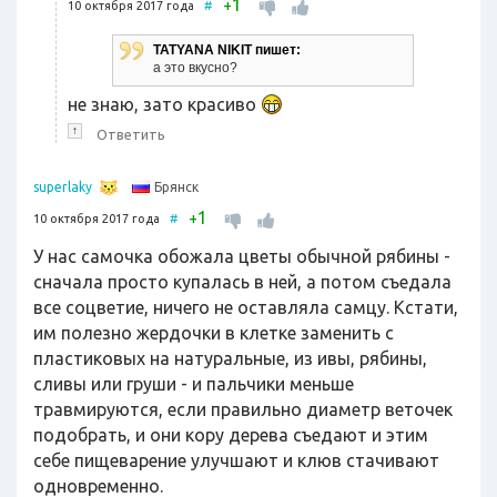
1
+
10 октября 2017 года
#
TATYANA NIKIT пишет:
а это вкусно?
не знаю, зато красиво
↑
Ответить
Брянск
superlaky
1
+
10 октября 2017 года
#
У нас самочка обожала цветы обычной рябины -
сначала просто купалась в ней, а потом съедала
все соцветие, ничего не оставляла самцу. Кстати,
им полезно жердочки в клетке заменить с
пластиковых на натуральные, из ивы, рябины,
сливы или груши - и пальчики меньше
травмируются, если правильно диаметр веточек
подобрать, и они кору дерева съедают и этим
себе пищеварение улучшают и клюв стачивают
одновременно.