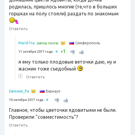
родилась, пришлось многие (те,что в больших
горшках на полу стояли) раздать по знакомым
Ответить
Симферополь
Mari67na
(автор поста)
1
+
11 октября 2017 года
#
я ему только плодовые веточки даю, ну и
жасмин тоже съедобный
↑
Ответить
Барнаул
Евгения_Ра
10 октября 2017 года
#
Главное, чтобы цветочки ядовитыми не были.
Проверили "совместимость"?
Ответить