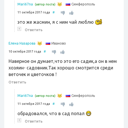
Симферополь
Mari67na
(автор поста)
11 октября 2017 года
#
это же жасмин, я с ним чай люблю
↑
Ответить
Иваново
Елена Назарова
10 октября 2017 года
#
Наверное он думает,что это его садик,а он в нем
хозяин- садовник.Так хорошо смотрится среди
веточек и цветочков !
Ответить
Симферополь
Mari67na
(автор поста)
11 октября 2017 года
#
обрадовался, что в сад попал
↑
Ответить