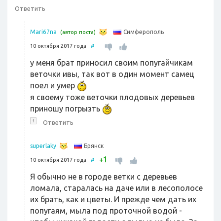
Ответить
Симферополь
Mari67na
(автор поста)
10 октября 2017 года
#
у меня брат приносил своим попугайчикам
веточки ивы, так вот в один момент самец
поел и умер
я своему тоже веточки плодовых деревьев
приношу погрызть
↑
Ответить
Брянск
superlaky
1
+
10 октября 2017 года
#
Я обычно не в городе ветки с деревьев
ломала, старалась на даче или в лесополосе
их брать, как и цветы. И прежде чем дать их
попугаям, мыла под проточной водой -