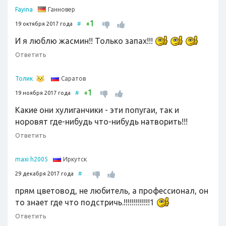
Ганновер
Fayina
1
+
19 октября 2017 года
#
И я люблю жасмин!! Только запах!!!
Ответить
Саратов
Толик
1
+
19 ноября 2017 года
#
Какие они хулиганчики - эти попугаи, так и
норовят где-нибудь что-нибудь натворить!!!
Ответить
Иркутск
maxi h2005
29 декабря 2017 года
#
прям цветовод, не любитель, а профессионал, он
то знает где что подстричь.!!!!!!!!!!!!!1
Ответить