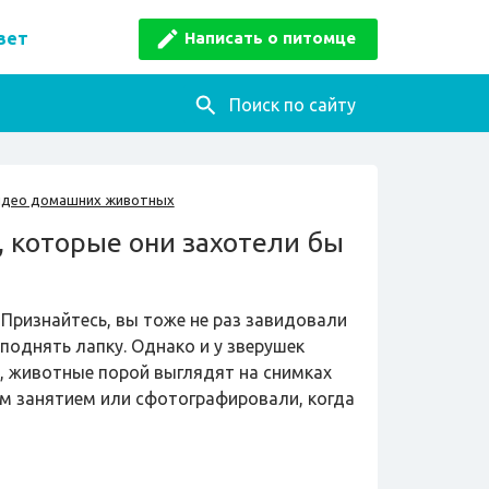
Написать о питомце
вет
Поиск по сайту
идео домашних животных
 которые они захотели бы
Признайтесь, вы тоже не раз завидовали
поднять лапку. Однако и у зверушек
и, животные порой выглядят на снимках
ым занятием или сфотографировали, когда