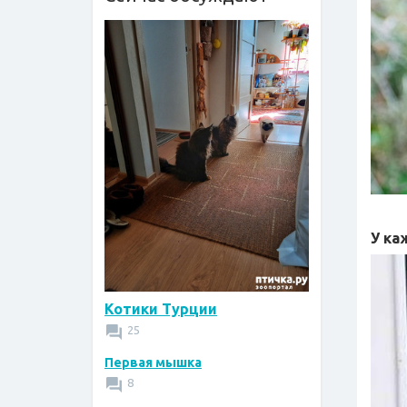
У ка
Котики Турции
25
Первая мышка
8