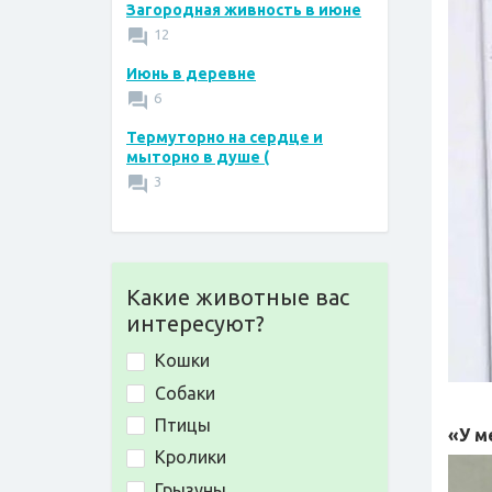
Загородная живность в июне
12
Июнь в деревне
6
Термуторно на сердце и
мыторно в душе (
3
Какие животные вас
интересуют?
Кошки
Собаки
Птицы
«У м
Кролики
Грызуны