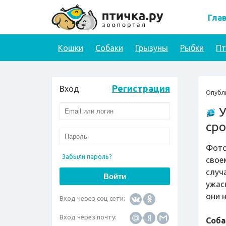
Гла
Кошки
Собаки
Грызуны
Рыбки
П
Регистрация
Вход
Опубл
У
сро
Фото
Забыли пароль?
свое
случ
ужас
они 
Вход через соц сети:
Вход через почту:
Соба