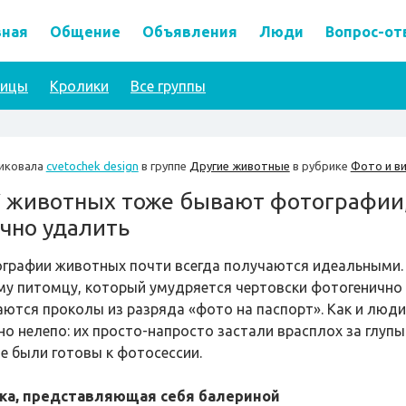
вная
Общение
Объявления
Люди
Вопрос-от
тицы
Кролики
Все группы
иковала
cvetochek design
в группе
Другие животные
в рубрике
Фото и в
 животных тоже бывают фотографии,
чно удалить
графии животных почти всегда получаются идеальными. 
му питомцу, который умудряется чертовски фотогенично 
аются проколы из разряда «фото на паспорт». Как и люд
но нелепо: их просто-напросто застали врасплох за глуп
не были готовы к фотосессии.
ка, представляющая себя балериной