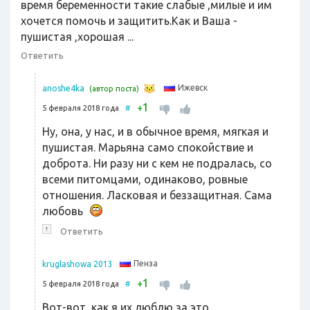
время беременности такие слабые ,милые и им
хочется помочь и защитить.Как и Ваша -
пушистая ,хорошая ...
Ответить
Ижевск
anoshe4ka
(автор поста)
1
+
5 февраля 2018 года
#
Ну, она, у нас, и в обычное время, мягкая и
пушистая. Марьяна само спокойствие и
доброта. Ни разу ни с кем не подралась, со
всеми питомцами, одинаково, ровные
отношения. Ласковая и беззащитная. Сама
любовь
↑
Ответить
Пенза
kruglashowa 2013
1
+
5 февраля 2018 года
#
Вот-вот ,как я их люблю за это...