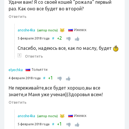
Удачи вам! Я со своей кошей "рожала" первый
раз. Как оно все будет во второй?
Ответить
Ижевск
anoshe4ka
(автор поста)
2
+
5 февраля 2018 года
#
Спасибо, надеюсь все, как по маслу, будет
↑
Ответить
Тольятти
elyechka
1
+
4 февраля 2018 года
#
Не переживайте,все будет хорошо,вы все
знаете,и Маня уже ученая))Здоровья всем!
Ответить
Ижевск
anoshe4ka
(автор поста)
1
+
5 февраля 2018 года
#