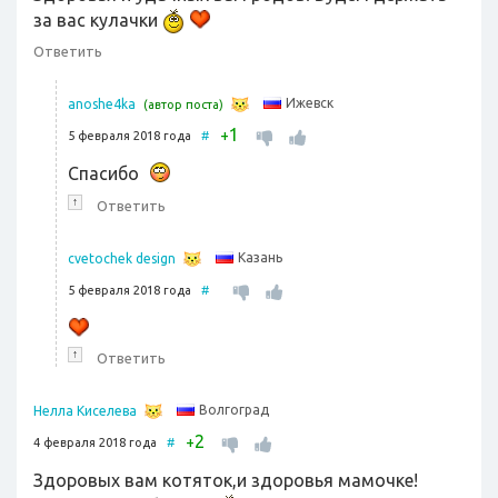
за вас кулачки
Ответить
Ижевск
anoshe4ka
(автор поста)
1
+
5 февраля 2018 года
#
Спасибо
↑
Ответить
Казань
cvetochek design
5 февраля 2018 года
#
↑
Ответить
Волгоград
Нелла Киселева
2
+
4 февраля 2018 года
#
Здоровых вам котяток,и здоровья мамочке!