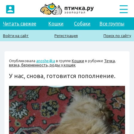
Читать свежее
Кошки
Собаки
Все группы
Войти на сайт
Регистрация
Поиск по сайту
Опубликовала
anoshe4ka
в группе
Кошки
в рубрике
Течка,
вязка, беременность, роды у кошек
У нас, снова, готовится пополнение.