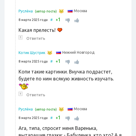
Москва
Руслёна
(автор поста)
1
+
8 марта 2025 года
#
Какая прелесть!
↑
Ответить
Нижний Новгород
Котик Шустрик
1
+
8 марта 2025 года
#
Копи такие картинки. Внучка подрастет,
будете по ним всякую живность изучать.
↑
Ответить
Москва
Руслёна
(автор поста)
1
+
8 марта 2025 года
#
Ага, типа, спросит меня Варенька,
вытаращив глазки: - Бабулечка, кто это? А я