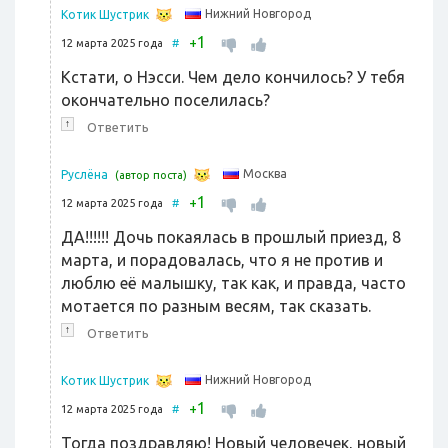
Нижний Новгород
Котик Шустрик
1
+
12 марта 2025 года
#
Кстати, о Нэсси. Чем дело кончилось? У тебя
окончательно поселилась?
↑
Ответить
Москва
Руслёна
(автор поста)
1
+
12 марта 2025 года
#
ДА!!!!!! Дочь покаялась в прошлый приезд, 8
марта, и порадовалась, что я не против и
люблю её малышку, так как, и правда, часто
мотается по разным весям, так сказать.
↑
Ответить
Нижний Новгород
Котик Шустрик
1
+
12 марта 2025 года
#
Тогда поздравляю! Новый человечек, новый