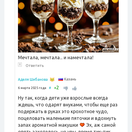
Мечтала, мечтала... и намечтала!
↑
Ответить
Казань
Аделя Шибанова
2
+
6 марта 2025 года
#
Ну так, когда дети уже взрослые всегда
ждешь, что одарят внуками, чтобы еще раз
подержать в руках это крохотное чудо,
поцеловать маленькие пяточки и вдохнуть
запах ароматной макушки
Эх, аж самой
опять захотелось, но увы, время тик-тик...