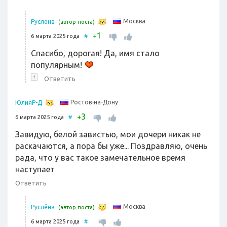
Москва
Руслёна
(автор поста)
1
+
6 марта 2025 года
#
Спасибо, дорогая! Да, имя стало
популярным!
↑
Ответить
Ростов-на-Дону
ЮлияР-Д
3
+
6 марта 2025 года
#
Завидую, белой завистью, мои дочери никак не
раскачаются, а пора бы уже... Поздравляю, очень
рада, что у вас такое замечательное время
наступает
Ответить
Москва
Руслёна
(автор поста)
6 марта 2025 года
#