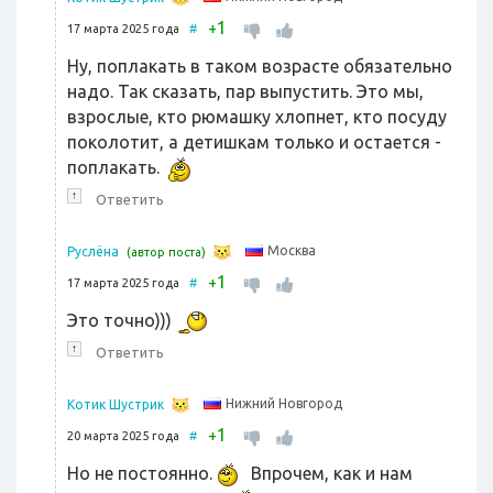
1
+
17 марта 2025 года
#
Ну, поплакать в таком возрасте обязательно
надо. Так сказать, пар выпустить. Это мы,
взрослые, кто рюмашку хлопнет, кто посуду
поколотит, а детишкам только и остается -
поплакать.
↑
Ответить
Москва
Руслёна
(автор поста)
1
+
17 марта 2025 года
#
Это точно)))
↑
Ответить
Нижний Новгород
Котик Шустрик
1
+
20 марта 2025 года
#
Но не постоянно.
Впрочем, как и нам