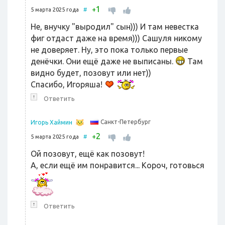
1
+
5 марта 2025 года
#
Не, внучку "выродил" сын))) И там невестка
фиг отдаст даже на время))) Сашуля никому
не доверяет. Ну, это пока только первые
денёчки. Они ещё даже не выписаны.
Там
видно будет, позовут или нет))
Спасибо, Игоряша!
↑
Ответить
Санкт-Петербург
Игорь Хаймин
2
+
5 марта 2025 года
#
Ой позовут, ещё как позовут!
А, если ещё им понравится... Короч, готовься
↑
Ответить