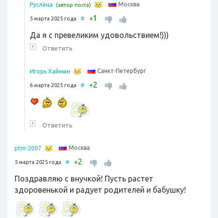
Москва
Руслёна
(автор поста)
1
+
5 марта 2025 года
#
Да я с превеликим удовольствием!)))
↑
Ответить
Санкт-Петербург
Игорь Хаймин
2
+
6 марта 2025 года
#
↑
Ответить
Москва
ptm-2007
2
+
5 марта 2025 года
#
Поздравляю с внучкой! Пусть растет
здоровенькой и радует родителей и бабушку!