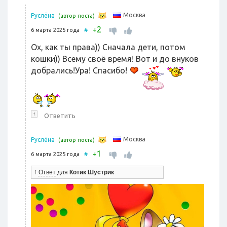
Москва
Руслёна
(автор поста)
2
+
6 марта 2025 года
#
Ох, как ты права)) Сначала дети, потом
кошки)) Всему своё время! Вот и до внуков
добрались!Ура! Спасибо!
↑
Ответить
Москва
Руслёна
(автор поста)
1
+
6 марта 2025 года
#
↑
Ответ
для
Котик Шустрик