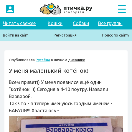
Читать свежее
Кошки
Собаки
Все группы
Войти на сайт
Регистрация
Поиск по сайту
Опубликовала
Руслёна
в личном
дневнике
У меня маленький котёнок!
Всем привет)) У меня появился ещё один
"котёнок" )) Сегодня в 4-10 поутру. Назвали
Варварой.
Так что - я теперь именуюсь гордым именем -
БАБУЛЯ!!! Хвастаюсь -