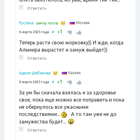
↑
Ответить
Москва
Руслёна
(автор поста)
1
+
6 марта 2025 года
#
Теперь расти свою морковку)) И жди, когда
Альмира вырастет и замуж выйдет))
↑
Ответить
Казань
Аделя Шибанова
1
+
6 марта 2025 года
#
За ум бы сначала взялась и за здоровье
свое, пока еще можно все поправить и пока
не обернулось все ужасными
последствиями...
А то там уже не до
замужества будет...
↑
Ответить