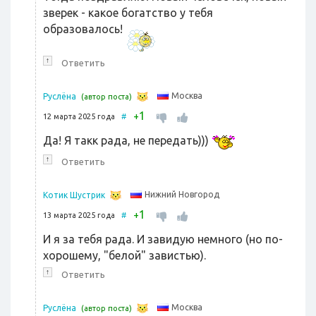
зверек - какое богатство у тебя
образовалось!
↑
Ответить
Москва
Руслёна
(автор поста)
1
+
12 марта 2025 года
#
Да! Я такк рада, не передать)))
↑
Ответить
Нижний Новгород
Котик Шустрик
1
+
13 марта 2025 года
#
И я за тебя рада. И завидую немного (но по-
хорошему, "белой" завистью).
↑
Ответить
Москва
Руслёна
(автор поста)