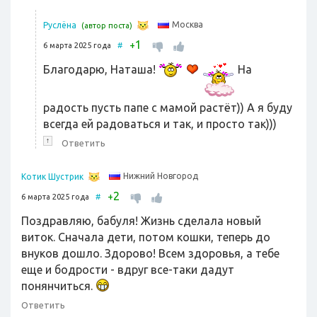
Москва
Руслёна
(автор поста)
1
+
6 марта 2025 года
#
Благодарю, Наташа!
На
радость пусть папе с мамой растёт)) А я буду
всегда ей радоваться и так, и просто так)))
↑
Ответить
Нижний Новгород
Котик Шустрик
2
+
6 марта 2025 года
#
Поздравляю, бабуля! Жизнь сделала новый
виток. Сначала дети, потом кошки, теперь до
внуков дошло. Здорово! Всем здоровья, а тебе
еще и бодрости - вдруг все-таки дадут
понянчиться.
Ответить