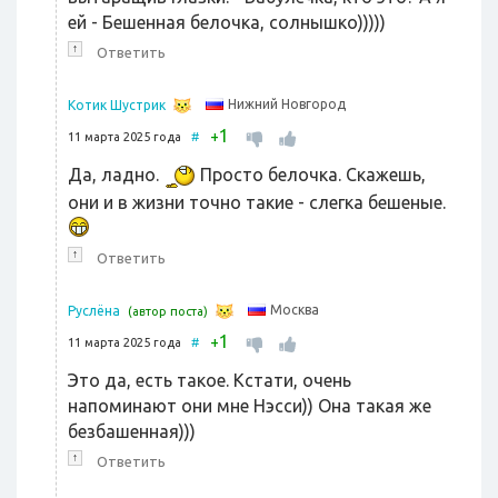
ей - Бешенная белочка, солнышко)))))
↑
Ответить
Нижний Новгород
Котик Шустрик
1
+
11 марта 2025 года
#
Да, ладно.
Просто белочка. Скажешь,
они и в жизни точно такие - слегка бешеные.
↑
Ответить
Москва
Руслёна
(автор поста)
1
+
11 марта 2025 года
#
Это да, есть такое. Кстати, очень
напоминают они мне Нэсси)) Она такая же
безбашенная)))
↑
Ответить