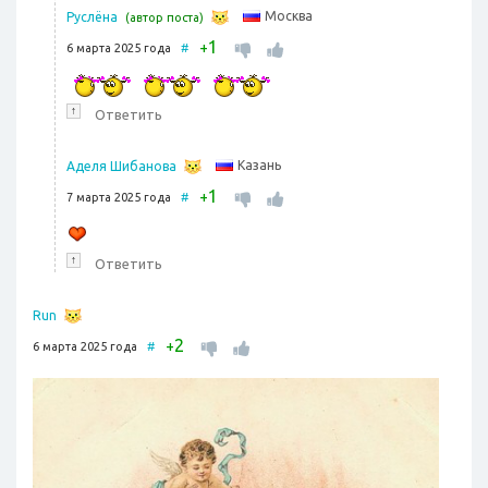
Москва
Руслёна
(автор поста)
1
+
6 марта 2025 года
#
↑
Ответить
Казань
Аделя Шибанова
1
+
7 марта 2025 года
#
↑
Ответить
Run
2
+
6 марта 2025 года
#