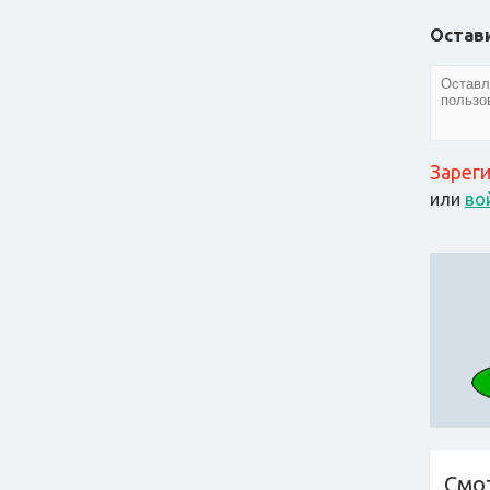
Остав
Зарег
или
во
Смо