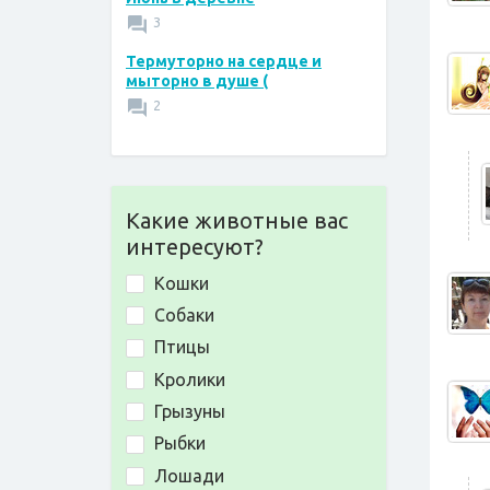
3
Термуторно на сердце и
мыторно в душе (
2
Какие животные вас
интересуют?
Кошки
Собаки
Птицы
Кролики
Грызуны
Рыбки
Лошади