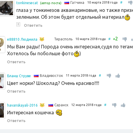
10 марта 2018 года
#
Гатчина
tonkinesecat
(автор поста)
глаза у тонкинезов аквамариновые, но также приз
зелеными. Об этом будет отдельный материал
↑
Ответить
2
+
10 марта 2018 года
#
Тирасполь
e88810 Людмила
Мы Вам рады! Порода очень интересная,судя по тегам 
Хотелось бы побольше фото
)
Ответить
11 марта 2018 года
#
Владивосток
Бланш Струве
Цвет норки? Шоколад? Очень красиво!!!!
Ответить
12 марта 2018 года
#
Саранск
havanskayali-2016
Интересная кошечка
Ответить