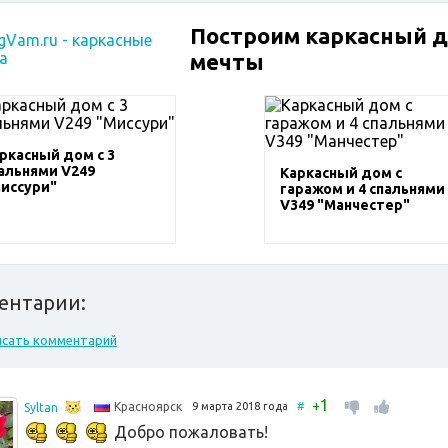
Построим каркасный 
мечты
ркасный дом с 3
альнями V249
Каркасный дом с
иссури"
гаражом и 4 спальнями
V349 "Манчестер"
ентарии:
исать комментарий
1
+
9 марта 2018 года
#
Красноярск
Syltan
Добро пожаловать!