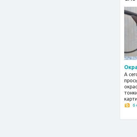
Окра
А се
прос
окра
тонк
карти
6