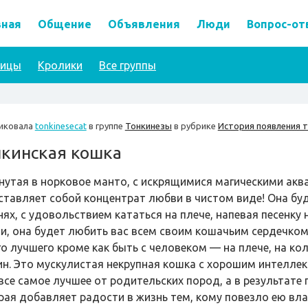
вная
Общение
Объявления
Люди
Вопрос-от
тицы
Кролики
Все группы
иковала
tonkinesecat
в группе
Тонкинезы
в рубрике
История появления 
нкинская кошка
нутая в норковое манто, с искрящимися магическими акв
ставляет собой концентрат любви в чистом виде! Она буд
ях, с удовольствием кататься на плече, напевая песенку 
и, она будет любить вас всем своим кошачьим сердечком.
го лучшего кроме как быть с человеком — на плече, на ко
ин. Это мускулистая некрупная кошка с хорошим интелле
 все самое лучшее от родительских пород, а в результате
рая добавляет радости в жизнь тем, кому повезло ею вла