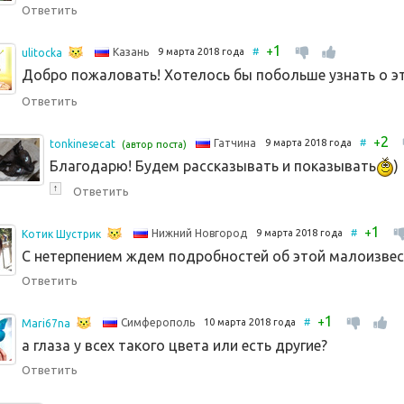
Ответить
1
+
9 марта 2018 года
#
Казань
ulitocka
Добро пожаловать! Хотелось бы побольше узнать о э
Ответить
2
+
9 марта 2018 года
#
Гатчина
tonkinesecat
(автор поста)
Благодарю! Будем рассказывать и показывать
)
↑
Ответить
1
+
9 марта 2018 года
#
Нижний Новгород
Котик Шустрик
С нетерпением ждем подробностей об этой малоизвес
Ответить
1
+
10 марта 2018 года
#
Симферополь
Mari67na
а глаза у всех такого цвета или есть другие?
Ответить