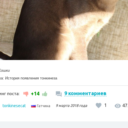
Кошки
ка:
История появления тонкинеза
9 комментариев
+14
нг поста:
1
47
tonkinesecat
9 марта 2018 года
Гатчина