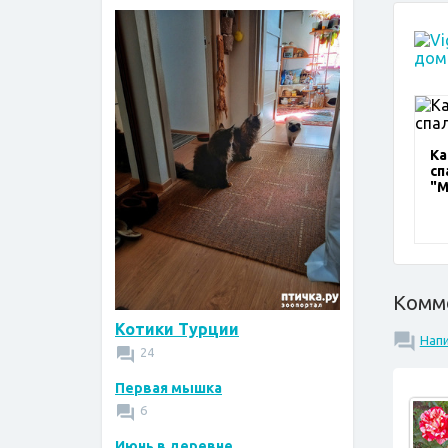
Ка
сп
"М
Комм
Котики Турции
Нап
24
Первая мышка
6
Июнь в деревне