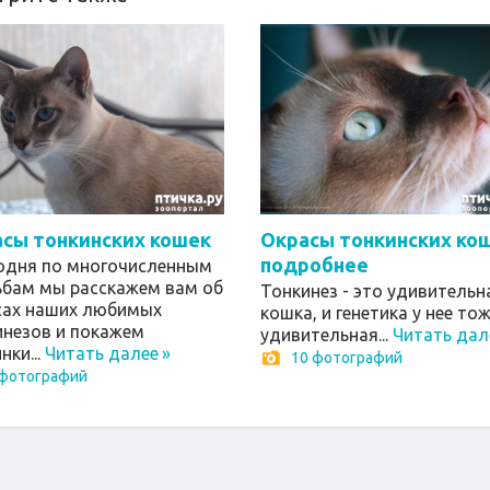
сы тонкинских кошек
Окрасы тонкинских кош
подробнее
годня по многочисленным
ьбам мы расскажем вам об
Тонкинез - это удивительн
сах наших любимых
кошка, и генетика у нее то
инезов и покажем
удивительная...
Читать дал
нки...
Читать далее
»
10 фотографий
 фотографий