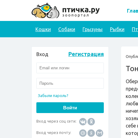
Гла
Кошки
Собаки
Грызуны
Рыбки
П
Регистрация
Вход
Опубл
То
Обер
пред
Забыли пароль?
колен
любв
ниче
хозя
Вход через соц сети:
себе
Вход через почту:
кото