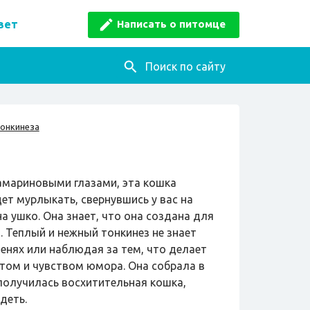
Написать о питомце
вет
Поиск по сайту
тонкинеза
амариновыми глазами, эта кошка
ет мурлыкать, свернувшись у вас на
на ушко. Она знает, что она создана для
 Теплый и нежный тонкинез не знает
ленях или наблюдая за тем, что делает
ктом и чувством юмора. Она собрала в
 получилась восхитительная кошка,
деть.