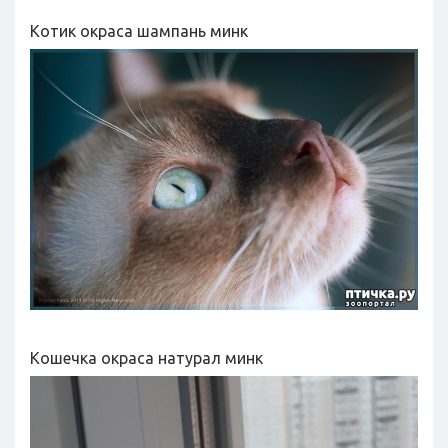
Котик окраса шампань минк
Кошечка окраса натурал минк