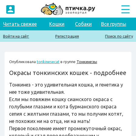
Читать свежее
Кошки
Собаки
Все группы
Войти на сайт
Регистрация
Поиск по сайту
Опубликовала
tonkinesecat
в группе
Тонкинезы
Окрасы тонкинских кошек - подробнее
Тонкинез - это удивительная кошка, и генетика у
нее тоже удивительная.
Если мы повяжем кошку сиамского окраса с
голубыми глазами и кота бурманского окраса
сепия с желтыми глазами, то мы получим котят,
не похожих ни на отца, ни на мать!
Первое поколение имеет промежуточный окрас,
который и стал породообразующим у