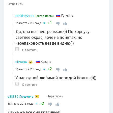
Ответить
Гатчина
tonkinesecat
(автор поста)
1
+
15 марта 2018 года
#
Да, она вся пестренькая:-)) По корпусу
светлее окрас, ярче на пойнтах, но
черепаховость везде видна:-))
↑
Ответить
Казань
ulitocka
2
+
15 марта 2018 года
#
У нас одной любимой породой больше))))
↑
Ответить
Тирасполь
e88810 Людмила
2
+
15 марта 2018 года
#
Какие же все они красивые!