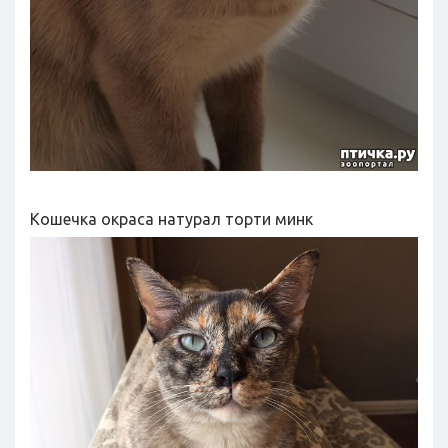
Кошечка окраса натурал торти минк