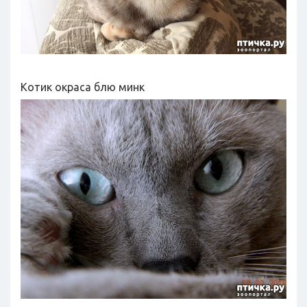
Котик окраса блю минк