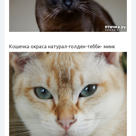
Кошечка окраса натурал-голден-тебби- минк