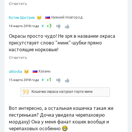
Ответить
Нижний Новгород
Котик Шустрик
3
+
14 марта 2018 года
#
Окрасы просто чудо! Не зря в названии окраса
присутствует слово "минк"-шубки прямо
настоящие норковые!
Ответить
Казань
ulitocka
1
+
15 марта 2018 года
#
Кошечка окраса натурал торти минк
Вот интересно, а остальная кошечка такая же
пестренькая? Дочка увидела черепаховую
мордаху) Она у меня фанат кошек вообще и
черепаховых особенно