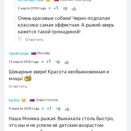
1
+
2 марта 2018 года
#
Очень красивые собаки! Черно-подпалая
классика-самая эффектная. А рыжий зверь
кажется такой громадиной!
↑
Ответить
Москва
Серая кошь
1
+
13 марта 2018 года
#
Шикарные звери! Красота необыкновенная и
мощь!
Ответить
Севастополь
karlita
1
+
9 апреля 2018 года
#
Наша Моника рыжая. Вымахала столь быстро,
что мы и не успели её детским возрастом