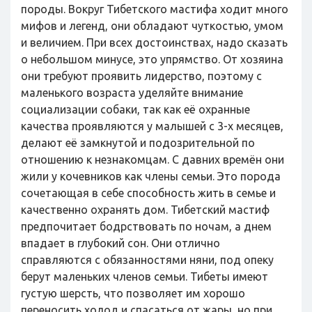
породы. Вокруг Тибетского мастифа ходит много
мифов и легенд, они обладают чуткостью, умом
и величием. При всех достоинствах, надо сказать
о небольшом минусе, это упрямство. От хозяина
они требуют проявить лидерство, поэтому с
маленького возраста уделяйте внимание
социализации собаки, так как её охранные
качества проявляются у малышей с 3-х месяцев,
делают её замкнутой и подозрительной по
отношению к незнакомцам. С давних времён они
жили у кочевников как члены семьи. Это порода
сочетающая в себе способность жить в семье и
качественно охранять дом. Тибетский мастиф
предпочитает бодрствовать по ночам, а днем
впадает в глубокий сон. Они отлично
справляются с обязанностями няни, под опеку
берут маленьких членов семьи. Тибеты имеют
густую шерсть, что позволяет им хорошо
переносить холод и спасаться от жары, но при