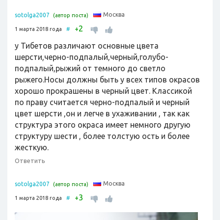
Москва
sotolga2007
(автор поста)
2
+
1 марта 2018 года
#
у Тибетов различают основные цвета
шерсти,черно-подпалый,черный,голубо-
подпалый,рыжий от темного до светло
рыжего.Носы должны быть у всех типов окрасов
хорошо прокрашены в черный цвет. Классикой
по праву считается черно-подпалый и черный
цвет шерсти ,он и легче в ухаживании , так как
структура этого окраса имеет немного другую
структуру шести , более толстую ость и более
жесткую.
Ответить
Москва
sotolga2007
(автор поста)
3
+
1 марта 2018 года
#